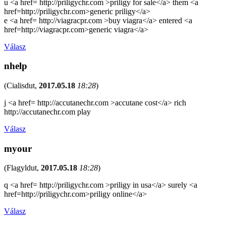
u <a href= http://priligychr.com >priligy for sale</a> them <a
href=http://priligychr.com>generic priligy</a>
e <a href= http://viagracpr.com >buy viagra</a> entered <a
href=http://viagracpr.com>generic viagra</a>
Válasz
nhelp
(
Cialisdut
,
2017.05.18
18:28
)
j <a href= http://accutanechr.com >accutane cost</a> rich
http://accutanechr.com play
Válasz
myour
(
Flagyldut
,
2017.05.18
18:28
)
q <a href= http://priligychr.com >priligy in usa</a> surely <a
href=http://priligychr.com>priligy online</a>
Válasz