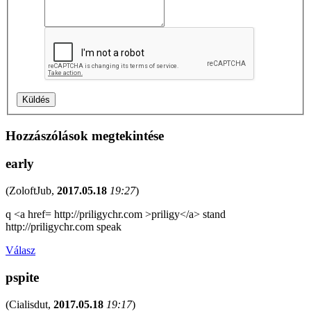
Hozzászólások megtekintése
early
(
ZoloftJub
,
2017.05.18
19:27
)
q <a href= http://priligychr.com >priligy</a> stand
http://priligychr.com speak
Válasz
pspite
(
Cialisdut
,
2017.05.18
19:17
)