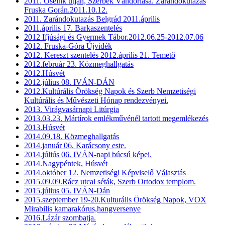
2011. Öseink utján, Szerbek Vándorlása. Zarándokutazás
Fruska Gorán.2011.10.12.
2011. Zarándokutazás Belgrád 2011.április
2011.április 17. Barkaszentelés
2012 Ifjúsági és Gyermek Tábor.2012.06.25-2012.07.06
2012. Fruska-Góra Újvidék
2012. Kereszt szentelés 2012.április 21. Temető
2012.február 23. Közmeghallgatás
2012.Húsvét
2012.július 08. IVÁN-DÁN
2012.Kultúrális Örökség Napok és Szerb Nemzetiségi
Kultúrális és Művészeti Hónap rendezvényei.
2013. Virágvasárnapi Litúrgia
2013.03.23. Mártírok emlékművénél tartott megemlékezés
2013.Húsvét
2014.09.18. Közmeghallgatás
2014.január 06. Karácsony este.
2014.júliús 06. IVÁN-napi búcsú képei.
2014.Nagypéntek, Húsvét
2014.október 12. Nemzetiségi Képviselő Választás
2015.09.09.Rácz utcai séták, Szerb Ortodox templom.
2015.július 05. IVÁN-Dán
2015.szeptember 19-20.Kulturális Örökség Napok, VOX
Mirabilis kamarakórus,hangversenye
2016.Lázár szombatja.