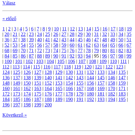
Válasz
« előző
1
|
2
|
3
|
4
|
5
|
6
|
7
|
8
|
9
|
10
|
11
|
12
|
13
|
14
|
15
|
16
|
17
|
18
|
19
|
20
|
21
|
22
|
23
|
24
|
25
|
26
|
27
|
28
|
29
|
30
|
31
|
32
|
33
|
34
|
35
|
36
|
37
|
38
|
39
|
40
|
41
|
42
|
43
|
44
|
45
|
46
|
47
|
48
|
49
|
50
|
51
|
52
|
53
|
54
|
55
|
56
|
57
|
58
|
59
|
60
|
61
|
62
|
63
|
64
|
65
|
66
|
67
|
68
|
69
|
70
|
71
|
72
|
73
|
74
|
75
|
76
|
77
|
78
|
79
|
80
|
81
|
82
|
83
|
84
|
85
|
86
|
87
|
88
|
89
|
90
|
91
|
92
|
93
|
94
|
95
|
96
|
97
|
98
|
99
|
100
|
101
|
102
|
103
|
104
|
105
|
106
|
107
|
108
|
109
|
110
|
111
|
112
|
113
|
114
|
115
|
116
|
117
|
118
|
119
|
120
|
121
|
122
|
123
|
124
|
125
|
126
|
127
|
128
|
129
|
130
|
131
|
132
|
133
|
134
|
135
|
136
|
137
|
138
|
139
|
140
|
141
|
142
|
143
|
144
|
145
|
146
|
147
|
148
|
149
|
150
|
151
|
152
|
153
|
154
|
155
|
156
|
157
|
158
|
159
|
160
|
161
|
162
|
163
|
164
|
165
|
166
|
167
|
168
|
169
|
170
|
171
|
172
|
173
|
174
|
175
|
176
|
177
|
178
|
179
|
180
|
181
|
182
|
183
|
184
|
185
|
186
|
187
|
188
|
189
|
190
|
191
|
192
|
193
|
194
|
195
|
196
|
197
|
198
|
199
|
200
Következő »