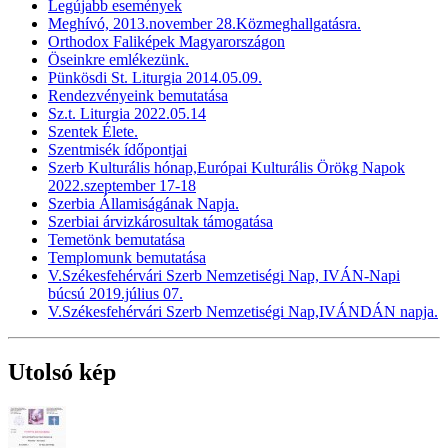
Legújabb események
Meghívó, 2013.november 28.Közmeghallgatásra.
Orthodox Faliképek Magyarországon
Öseinkre emlékezünk.
Pünkösdi St. Liturgia 2014.05.09.
Rendezvényeink bemutatása
Sz.t. Liturgia 2022.05.14
Szentek Élete.
Szentmisék ídőpontjai
Szerb Kulturális hónap,Európai Kulturális Örökg Napok
2022.szeptember 17-18
Szerbia Államiságának Napja.
Szerbiai árvizkárosultak támogatása
Temetönk bemutatása
Templomunk bemutatása
V.Székesfehérvári Szerb Nemzetiségi Nap, IVÁN-Napi
búcsú 2019.július 07.
V.Székesfehérvári Szerb Nemzetiségi Nap,IVÁNDÁN napja.
Utolsó kép