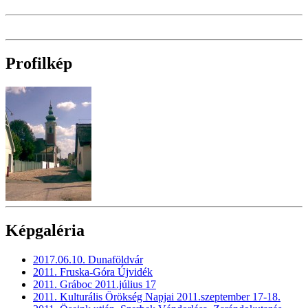
Profilkép
Képgaléria
2017.06.10. Dunaföldvár
2011. Fruska-Góra Újvidék
2011. Gráboc 2011.július 17
2011. Kulturális Örökség Napjai 2011.szeptember 17-18.