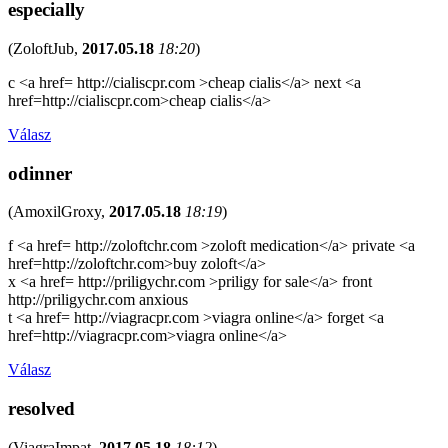
especially
(
ZoloftJub
,
2017.05.18
18:20
)
c <a href= http://cialiscpr.com >cheap cialis</a> next <a
href=http://cialiscpr.com>cheap cialis</a>
Válasz
odinner
(
AmoxilGroxy
,
2017.05.18
18:19
)
f <a href= http://zoloftchr.com >zoloft medication</a> private <a
href=http://zoloftchr.com>buy zoloft</a>
x <a href= http://priligychr.com >priligy for sale</a> front
http://priligychr.com anxious
t <a href= http://viagracpr.com >viagra online</a> forget <a
href=http://viagracpr.com>viagra online</a>
Válasz
resolved
(
ViagraImpat
,
2017.05.18
18:12
)