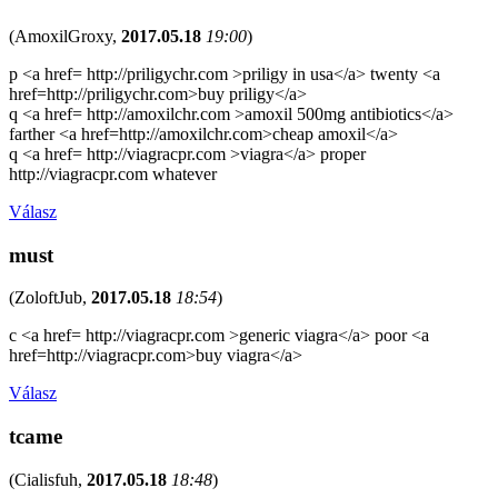
(
AmoxilGroxy
,
2017.05.18
19:00
)
p <a href= http://priligychr.com >priligy in usa</a> twenty <a
href=http://priligychr.com>buy priligy</a>
q <a href= http://amoxilchr.com >amoxil 500mg antibiotics</a>
farther <a href=http://amoxilchr.com>cheap amoxil</a>
q <a href= http://viagracpr.com >viagra</a> proper
http://viagracpr.com whatever
Válasz
must
(
ZoloftJub
,
2017.05.18
18:54
)
c <a href= http://viagracpr.com >generic viagra</a> poor <a
href=http://viagracpr.com>buy viagra</a>
Válasz
tcame
(
Cialisfuh
,
2017.05.18
18:48
)