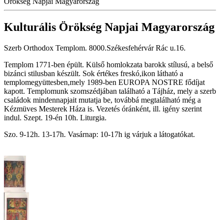
Örökség Napjai Magyarország
Kulturális Örökség Napjai Magyarország
Szerb Orthodox Templom. 8000.Székesfehérvár Rác u.16.
Templom 1771-ben épült. Külső homlokzata barokk stílusú, a belső
bizánci stilusban készült. Sok értékes freskó,ikon látható a
templomegyüttesben,mely 1989-ben EUROPA NOSTRE fődíjat
kapott. Templomunk szomszédjában található a Tájház, mely a szerb
családok mindennapjait mutatja be, továbbá megtalálható még a
Kézmüves Mesterek Háza is. Vezetés óránként, ill. igény szerint
indul. Szept. 19-én 10h. Liturgia.
Szo. 9-12h. 13-17h. Vasárnap: 10-17h ig várjuk a látogatókat.