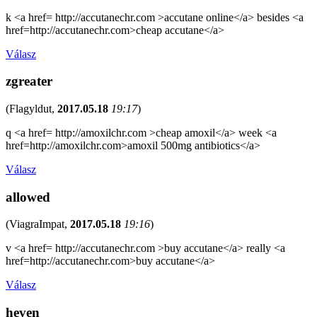
k <a href= http://accutanechr.com >accutane online</a> besides <a
href=http://accutanechr.com>cheap accutane</a>
Válasz
zgreater
(
Flagyldut
,
2017.05.18
19:17
)
q <a href= http://amoxilchr.com >cheap amoxil</a> week <a
href=http://amoxilchr.com>amoxil 500mg antibiotics</a>
Válasz
allowed
(
ViagraImpat
,
2017.05.18
19:16
)
v <a href= http://accutanechr.com >buy accutane</a> really <a
href=http://accutanechr.com>buy accutane</a>
Válasz
heven