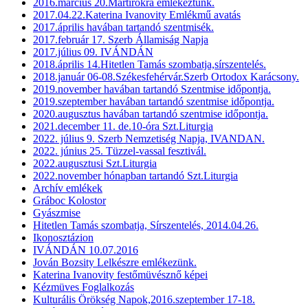
2016.március 20.Mártírokra emlékeztünk.
2017.04.22.Katerina Ivanovity Emlékmű avatás
2017.április havában tartandó szentmisék.
2017.február 17. Szerb Államiság Napja
2017.július 09. IVÁNDÁN
2018.április 14.Hitetlen Tamás szombatja,sírszentelés.
2018.január 06-08.Székesfehérvár.Szerb Ortodox Karácsony.
2019.november havában tartandó Szentmise időpontja.
2019.szeptember havában tartandó szentmise időpontja.
2020.augusztus havában tartandó szentmise időpontja.
2021.december 11. de.10-óra Szt.Liturgia
2022. július 9. Szerb Nemzetiség Napja, IVANDAN.
2022. június 25. Tüzzel-vassal fesztivál.
2022.augusztusi Szt.Liturgia
2022.november hónapban tartandó Szt.Liturgia
Archív emlékek
Gráboc Kolostor
Gyászmise
Hitetlen Tamás szombatja, Sírszentelés, 2014.04.26.
Ikonosztázion
IVÁNDÁN 10.07.2016
Jován Bozsity Lelkészre emlékezünk.
Katerina Ivanovity festőmüvésznő képei
Kézmüves Foglalkozás
Kulturális Örökség Napok,2016.szeptember 17-18.