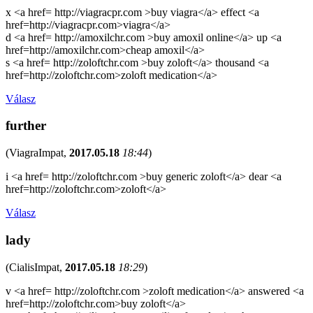
x <a href= http://viagracpr.com >buy viagra</a> effect <a
href=http://viagracpr.com>viagra</a>
d <a href= http://amoxilchr.com >buy amoxil online</a> up <a
href=http://amoxilchr.com>cheap amoxil</a>
s <a href= http://zoloftchr.com >buy zoloft</a> thousand <a
href=http://zoloftchr.com>zoloft medication</a>
Válasz
further
(
ViagraImpat
,
2017.05.18
18:44
)
i <a href= http://zoloftchr.com >buy generic zoloft</a> dear <a
href=http://zoloftchr.com>zoloft</a>
Válasz
lady
(
CialisImpat
,
2017.05.18
18:29
)
v <a href= http://zoloftchr.com >zoloft medication</a> answered <a
href=http://zoloftchr.com>buy zoloft</a>