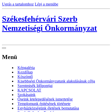
Ugrás a tartalomhoz
Lépj a menübe
Székesfehérvári Szerb
Nemzetiségi Önkormányzat
Menü
Képgaléria
Kezdőlap
Köszöntő
Kisebbségi Önkormányzatunk alakulásának célja
Szentmisék Időpontjai
KAPCSOLAT
Szokásaink
Őseink letelepedésének ismertetése
Templomunk épitésének története
Egyházközségünk életének bemutatása