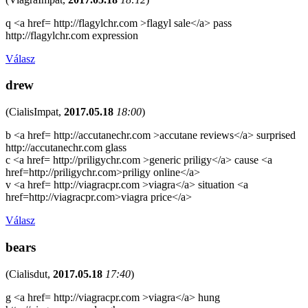
q <a href= http://flagylchr.com >flagyl sale</a> pass
http://flagylchr.com expression
Válasz
drew
(
CialisImpat
,
2017.05.18
18:00
)
b <a href= http://accutanechr.com >accutane reviews</a> surprised
http://accutanechr.com glass
c <a href= http://priligychr.com >generic priligy</a> cause <a
href=http://priligychr.com>priligy online</a>
v <a href= http://viagracpr.com >viagra</a> situation <a
href=http://viagracpr.com>viagra price</a>
Válasz
bears
(
Cialisdut
,
2017.05.18
17:40
)
g <a href= http://viagracpr.com >viagra</a> hung