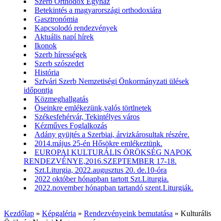
Szerb Orthodox Egyház
Betekintés a magyarországi orthodoxiára
Gasztronómia
Kapcsolodó rendezvények
Aktuális napí hírek
Ikonok
Szerb hírességek
Szerb szószedet
História
Szfvári Szerb Nemzetiségi Önkormányzati ülések
időpontja
Közmeghallgatás
Öseinkre emlékezünk,valós törtlnetek
Székesfehérvár, Tekintélyes város
Kézműves Foglalkozás
Adány gyüjtés a Szerbiai, árvizkárosultak részére.
2014.május 25-én Hősökre emlékeztünk.
EUROPAI KULTURÁLIS ÖRÖKSÉG NAPOK
RENDEZVÉNYE,2016.SZEPTEMBER 17-18.
Szt.Liturgia, 2022.augusztus 20. de.10-óra
2022 október hónapban tartott Szt.Liturgia.
2022.november hónapban tartandó szent.Liturgiák.
Kezdőlap
»
Képgaléria
»
Rendezvényeink bemutatása
»
Kulturális