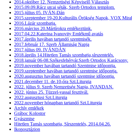
2014.október 12. Nemzetiségi Képviselő Választás
2015.09.09.Rácz utcai séták, Szerb Ortodox templom.
2015.július 05. IVÁN-Dán
2015.szeptember 19-20.Kulturális Örökség Napok, VOX Mirab
2016.Lázár szombatja.
2016.március 20.Mártírokra emlékeztünk.
2017.04.22.Katerina Ivanovity Emlékmű avatás
2017.április havában tartandó szentmisék.
2017.február 17. Szerb Államiság Napja
2017.július 09. IVÁNDÁN
2018.április 14.Hitetlen Tamás szombatja,sírszentelés.
2018.január 06-08.Székesfehérvár.Szerb Ortodox Karácsony.
2019.november havában tartandó Szentmise időpontja.
2019.szeptember havában tartandó szentmise időpontja.
2020.augusztus havában tartandó szentmise időpontja.
2021.december 11. de.10-óra Szt.Liturgia
2022. július 9. Szerb Nemzetiség Napja, IVANDAN.
2022. június 25. Tüzzel-vassal fesztivál.
2022.augusztusi Szt.Liturgia
2022.november hónapban tartandó Szt.Liturgia
Archív emlékek
Gráboc Kolostor
Gyászmise
Hitetlen Tamás szombatja, Sírszentelés, 2014.04.26.
Ikonosztázion