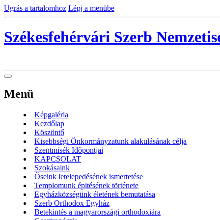
Ugrás a tartalomhoz
Lépj a menübe
Székesfehérvári Szerb Nemzeti
Menü
Képgaléria
Kezdőlap
Köszöntő
Kisebbségi Önkormányzatunk alakulásának célja
Szentmisék Időpontjai
KAPCSOLAT
Szokásaink
Őseink letelepedésének ismertetése
Templomunk épitésének története
Egyházközségünk életének bemutatása
Szerb Orthodox Egyház
Betekintés a magyarországi orthodoxiára