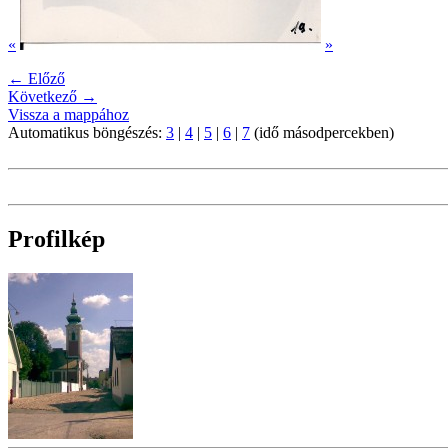
«
»
← Előző
Következő →
Vissza a mappához
Automatikus böngészés:
3
|
4
|
5
|
6
|
7
(idő másodpercekben)
Profilkép