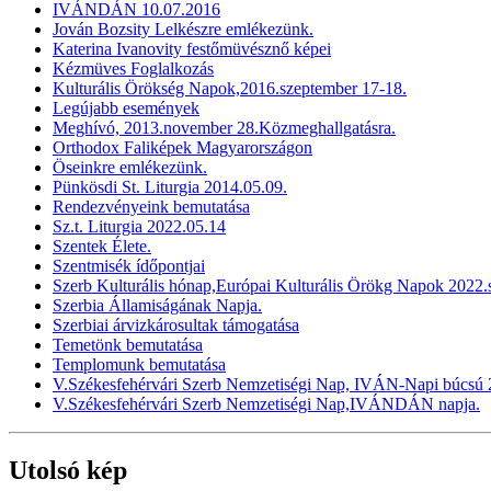
IVÁNDÁN 10.07.2016
Jován Bozsity Lelkészre emlékezünk.
Katerina Ivanovity festőmüvésznő képei
Kézmüves Foglalkozás
Kulturális Örökség Napok,2016.szeptember 17-18.
Legújabb események
Meghívó, 2013.november 28.Közmeghallgatásra.
Orthodox Faliképek Magyarországon
Öseinkre emlékezünk.
Pünkösdi St. Liturgia 2014.05.09.
Rendezvényeink bemutatása
Sz.t. Liturgia 2022.05.14
Szentek Élete.
Szentmisék ídőpontjai
Szerb Kulturális hónap,Európai Kulturális Örökg Napok 2022
Szerbia Államiságának Napja.
Szerbiai árvizkárosultak támogatása
Temetönk bemutatása
Templomunk bemutatása
V.Székesfehérvári Szerb Nemzetiségi Nap, IVÁN-Napi búcsú 2
V.Székesfehérvári Szerb Nemzetiségi Nap,IVÁNDÁN napja.
Utolsó kép