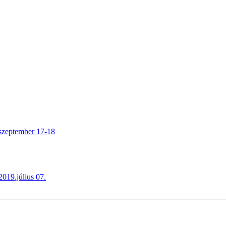
.szeptember 17-18
019.július 07.