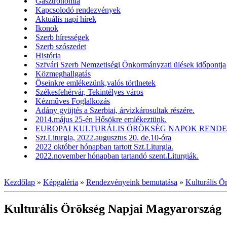
Gasztronómia
Kapcsolodó rendezvények
Aktuális napí hírek
Ikonok
Szerb hírességek
Szerb szószedet
História
Szfvári Szerb Nemzetiségi Önkormányzati ülések időpontja
Közmeghallgatás
Öseinkre emlékezünk,valós törtlnetek
Székesfehérvár, Tekintélyes város
Kézműves Foglalkozás
Adány gyüjtés a Szerbiai, árvizkárosultak részére.
2014.május 25-én Hősökre emlékeztünk.
EUROPAI KULTURÁLIS ÖRÖKSÉG NAPOK RENDEZV
Szt.Liturgia, 2022.augusztus 20. de.10-óra
2022 október hónapban tartott Szt.Liturgia.
2022.november hónapban tartandó szent.Liturgiák.
Kezdőlap
»
Képgaléria
»
Rendezvényeink bemutatása
»
Kulturális 
Kulturális Örökség Napjai Magyarország