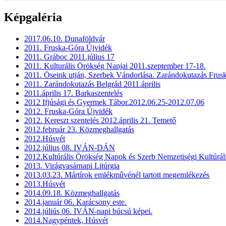
Képgaléria
2017.06.10. Dunaföldvár
2011. Fruska-Góra Újvidék
2011. Gráboc 2011.július 17
2011. Kulturális Örökség Napjai 2011.szeptember 17-18.
2011. Öseink utján, Szerbek Vándorlása. Zarándokutazás Frus
2011. Zarándokutazás Belgrád 2011.április
2011.április 17. Barkaszentelés
2012 Ifjúsági és Gyermek Tábor.2012.06.25-2012.07.06
2012. Fruska-Góra Újvidék
2012. Kereszt szentelés 2012.április 21. Temető
2012.február 23. Közmeghallgatás
2012.Húsvét
2012.július 08. IVÁN-DÁN
2012.Kultúrális Örökség Napok és Szerb Nemzetiségi Kultúrál
2013. Virágvasárnapi Litúrgia
2013.03.23. Mártírok emlékművénél tartott megemlékezés
2013.Húsvét
2014.09.18. Közmeghallgatás
2014.január 06. Karácsony este.
2014.júliús 06. IVÁN-napi búcsú képei.
2014.Nagypéntek, Húsvét