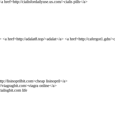
 href=http://cialisfordailyuse.us.com/>cialis pills</a>
<a href=http://adalat8.top/>adalat</a> <a href=http://cafergot1.gdn/>c
ttp://lisinoprilbit.com>cheap lisinopril</a>
://viagragbit.com>viagra online</a>
ialisgbit.com life