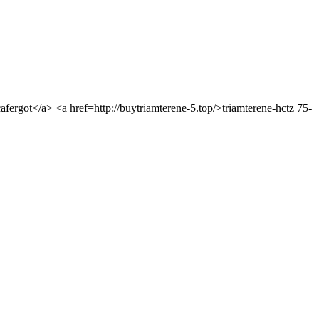
afergot</a> <a href=http://buytriamterene-5.top/>triamterene-hctz 75-