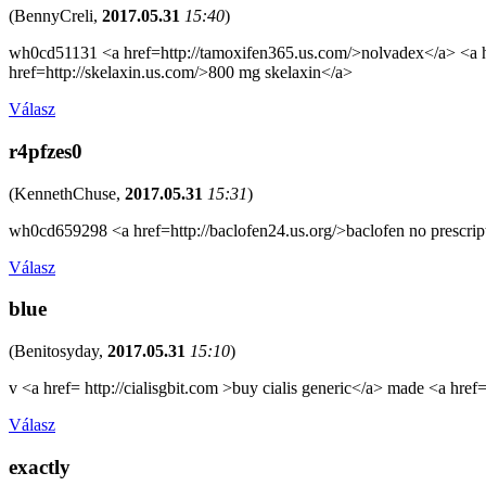
(
BennyCreli
,
2017.05.31
15:40
)
wh0cd51131 <a href=http://tamoxifen365.us.com/>nolvadex</a> <a hre
href=http://skelaxin.us.com/>800 mg skelaxin</a>
Válasz
r4pfzes0
(
KennethChuse
,
2017.05.31
15:31
)
wh0cd659298 <a href=http://baclofen24.us.org/>baclofen no prescrip
Válasz
blue
(
Benitosyday
,
2017.05.31
15:10
)
v <a href= http://cialisgbit.com >buy cialis generic</a> made <a href=
Válasz
exactly