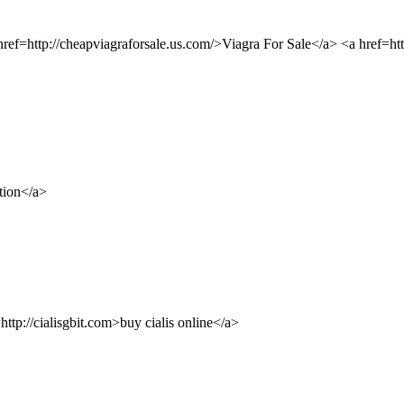
f=http://cheapviagraforsale.us.com/>Viagra For Sale</a> <a href=htt
tion</a>
http://cialisgbit.com>buy cialis online</a>