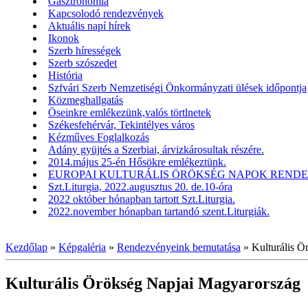
Gasztronómia
Kapcsolodó rendezvények
Aktuális napí hírek
Ikonok
Szerb hírességek
Szerb szószedet
História
Szfvári Szerb Nemzetiségi Önkormányzati ülések időpontja
Közmeghallgatás
Öseinkre emlékezünk,valós törtlnetek
Székesfehérvár, Tekintélyes város
Kézműves Foglalkozás
Adány gyüjtés a Szerbiai, árvizkárosultak részére.
2014.május 25-én Hősökre emlékeztünk.
EUROPAI KULTURÁLIS ÖRÖKSÉG NAPOK RENDEZV
Szt.Liturgia, 2022.augusztus 20. de.10-óra
2022 október hónapban tartott Szt.Liturgia.
2022.november hónapban tartandó szent.Liturgiák.
Kezdőlap
»
Képgaléria
»
Rendezvényeink bemutatása
»
Kulturális 
Kulturális Örökség Napjai Magyarország