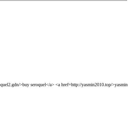
roquel2.gdn/>buy seroquel</a> <a href=http://yasmin2010.top/>yasmin