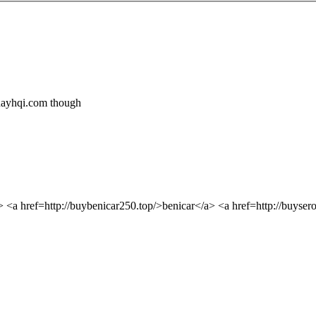
ydayhqi.com though
 <a href=http://buybenicar250.top/>benicar</a> <a href=http://buyse