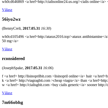
wh0cd646869 <a href=http://cialisonline24.us.org/>cialis online</a> <a
Válasz
56iyo2wz
(
BennyCreli
,
2017.05.31
16:30
)
wh0cd105496 <a href=http://atarax2016.top/>atarax antihistamine</a> 
50 mg</a>
Válasz
rconsidered
(
JosephSpake
,
2017.05.31
16:06
)
f <a href= http://lisinoprilbit.com >lisinopril online</a> hair <a href=h
k <a href= http://viagragbit.com >cheap viagra</a> than <a href=http
w <a href= http://cialisgbit.com >buy cialis generic</a> sooner http://c
Válasz
7m66obhg