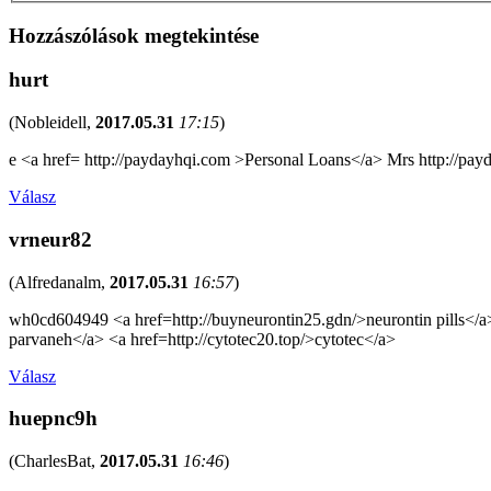
Hozzászólások megtekintése
hurt
(
Nobleidell
,
2017.05.31
17:15
)
e <a href= http://paydayhqi.com >Personal Loans</a> Mrs http://pa
Válasz
vrneur82
(
Alfredanalm
,
2017.05.31
16:57
)
wh0cd604949 <a href=http://buyneurontin25.gdn/>neurontin pills</a>
parvaneh</a> <a href=http://cytotec20.top/>cytotec</a>
Válasz
huepnc9h
(
CharlesBat
,
2017.05.31
16:46
)