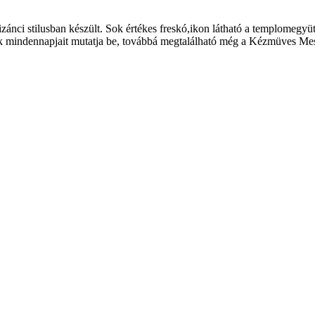
bizánci stilusban készült. Sok értékes freskó,ikon látható a templom
mindennapjait mutatja be, továbbá megtalálható még a Kézmüves Mestere