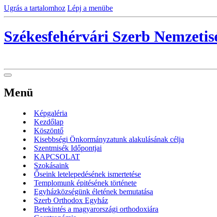
Ugrás a tartalomhoz
Lépj a menübe
Székesfehérvári Szerb Nemzeti
Menü
Képgaléria
Kezdőlap
Köszöntő
Kisebbségi Önkormányzatunk alakulásának célja
Szentmisék Időpontjai
KAPCSOLAT
Szokásaink
Őseink letelepedésének ismertetése
Templomunk épitésének története
Egyházközségünk életének bemutatása
Szerb Orthodox Egyház
Betekintés a magyarországi orthodoxiára