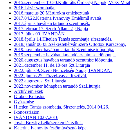
2015.szeptember 19-20.Kulturális Örökség Napok, VOX Mirab
2016.Lázár szombatja.
2016.március 20.Mártírokra emlékeztünk.
2017.04.22.Katerina Ivanovity Emlékmű avatás
2017.április havában tartandó szentmisék.
2017.február 17. Szerb Államiság Napja
2017.július 09. IVÁNDÁN
2018.április 14.Hitetlen Tamás szombatja,sírszentelés.
2018.január 06-08.Székesfehérvár.Szerb Ortodox Karácsony.
2019.november havában tartandó Szentmise időpontja.
2019.szeptember havában tartandó szentmise időpontja.
2020.augusztus havában tartandó szentmise időpontja.
2021.december 11. de.10-óra Szt.Liturgia
2022. július 9. Szerb Nemzetiség Napja, IVANDAN.
2022. június 25. Tüzzel-vassal fesztivál.
2022.augusztusi Szt.Liturgia
2022.november hónapban tartandó Szt.Liturgia
Archív emlékek
Gráboc Kolostor
Gyászmise
Hitetlen Tamás szombatja, Sírszentelés, 2014.04.26.
Ikonosztázion
IVÁNDÁN 10.07.2016
Jován Bozsity Lelkészre emlékezünk.
Katerina Ivanovity festőmüvésznő képei