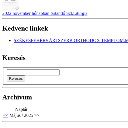
2022.november hónapban tartandó Szt.Liturgia
Kedvenc linkek
SZÉKESFEHÉRVÁRI SZERB ORTHODOX TEMPLOM.M
Keresés
Archívum
Naptár
<<
Május / 2025
>>