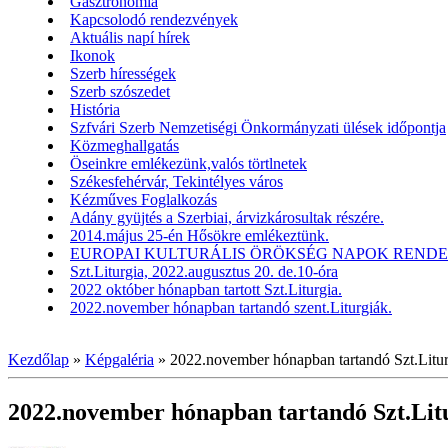
Gasztronómia
Kapcsolodó rendezvények
Aktuális napí hírek
Ikonok
Szerb hírességek
Szerb szószedet
História
Szfvári Szerb Nemzetiségi Önkormányzati ülések időpontja
Közmeghallgatás
Öseinkre emlékezünk,valós törtlnetek
Székesfehérvár, Tekintélyes város
Kézműves Foglalkozás
Adány gyüjtés a Szerbiai, árvizkárosultak részére.
2014.május 25-én Hősökre emlékeztünk.
EUROPAI KULTURÁLIS ÖRÖKSÉG NAPOK RENDEZV
Szt.Liturgia, 2022.augusztus 20. de.10-óra
2022 október hónapban tartott Szt.Liturgia.
2022.november hónapban tartandó szent.Liturgiák.
Kezdőlap
»
Képgaléria
»
2022.november hónapban tartandó Szt.Litur
2022.november hónapban tartandó Szt.Lit