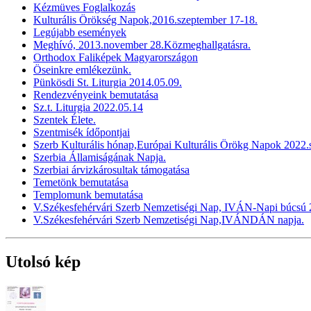
Kézmüves Foglalkozás
Kulturális Örökség Napok,2016.szeptember 17-18.
Legújabb események
Meghívó, 2013.november 28.Közmeghallgatásra.
Orthodox Faliképek Magyarországon
Öseinkre emlékezünk.
Pünkösdi St. Liturgia 2014.05.09.
Rendezvényeink bemutatása
Sz.t. Liturgia 2022.05.14
Szentek Élete.
Szentmisék ídőpontjai
Szerb Kulturális hónap,Európai Kulturális Örökg Napok 2022
Szerbia Államiságának Napja.
Szerbiai árvizkárosultak támogatása
Temetönk bemutatása
Templomunk bemutatása
V.Székesfehérvári Szerb Nemzetiségi Nap, IVÁN-Napi búcsú 2
V.Székesfehérvári Szerb Nemzetiségi Nap,IVÁNDÁN napja.
Utolsó kép