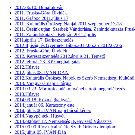
2017.06.10. Dunaföldvár
2011. Fruska-Góra Újvidék
2011. Gráboc 2011.július 17
2011. Kulturális Örökség Napjai 2011.szeptember 17-18.
2011. Öseink utján, Szerbek Vándorlása. Zarándokutazás Frus
2011. Zarándokutazás Belgrád 2011.április
2011.április 17. Barkaszentelés
2012 Ifjúsági és Gyermek Tábor.2012.06.25-2012.07.06
2012. Fruska-Góra Újvidék
2012. Kereszt szentelés 2012.április 21. Temető
2012.február 23. Közmeghallgatás
2012.Húsvét
2012.július 08. IVÁN-DÁN
2012.Kultúrális Örökség Napok és Szerb Nemzetiségi Kultúrál
2013. Virágvasárnapi Litúrgia
2013.03.23. Mártírok emlékművénél tartott megemlékezés
2013.Húsvét
2014.09.18. Közmeghallgatás
2014.január 06. Karácsony este.
2014.júliús 06. IVÁN-napi búcsú képei.
2014.Nagypéntek, Húsvét
2014.október 12. Nemzetiségi Képviselő Választás
2015.09.09.Rácz utcai séták, Szerb Ortodox templom.
2015.július 05. IVÁN-Dán