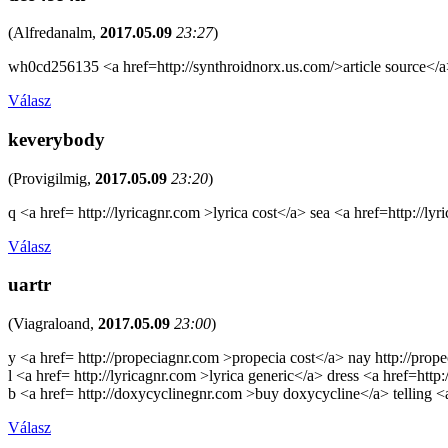
(
Alfredanalm
,
2017.05.09
23:27
)
wh0cd256135 <a href=http://synthroidnorx.us.com/>article source</a
Válasz
keverybody
(
Provigilmig
,
2017.05.09
23:20
)
q <a href= http://lyricagnr.com >lyrica cost</a> sea <a href=http://ly
Válasz
uartr
(
Viagraloand
,
2017.05.09
23:00
)
y <a href= http://propeciagnr.com >propecia cost</a> nay http://pro
l <a href= http://lyricagnr.com >lyrica generic</a> dress <a href=http
b <a href= http://doxycyclinegnr.com >buy doxycycline</a> telling 
Válasz