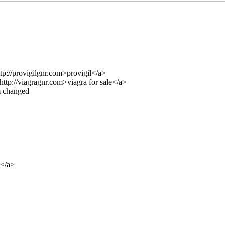
ttp://provigilgnr.com>provigil</a>
http://viagragnr.com>viagra for sale</a>
om changed
t</a>