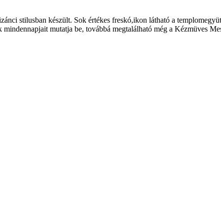
bizánci stilusban készült. Sok értékes freskó,ikon látható a templom
mindennapjait mutatja be, továbbá megtalálható még a Kézmüves Mestere