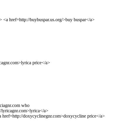
> <a href=http://buybuspar.us.org/>buy buspar</a>
ricagnr.com>lyrica price</a>
peciagnr.com who
://lyricagnr.com>lyrica</a>
<a href=http://doxycyclinegnr.com>doxycycline price</a>