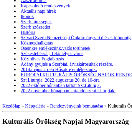
Gasztronómia
Kapcsolodó rendezvények
Aktuális napí hírek
Ikonok
Szerb hírességek
Szerb szószedet
História
Szfvári Szerb Nemzetiségi Önkormányzati ülések időpontja
Közmeghallgatás
Öseinkre emlékezünk,valós törtlnetek
Székesfehérvár, Tekintélyes város
Kézműves Foglalkozás
Adány gyüjtés a Szerbiai, árvizkárosultak részére.
2014.május 25-én Hősökre emlékeztünk.
EUROPAI KULTURÁLIS ÖRÖKSÉG NAPOK RENDEZV
Szt.Liturgia, 2022.augusztus 20. de.10-óra
2022 október hónapban tartott Szt.Liturgia.
2022.november hónapban tartandó szent.Liturgiák.
Kezdőlap
»
Képgaléria
»
Rendezvényeink bemutatása
»
Kulturális 
Kulturális Örökség Napjai Magyarország