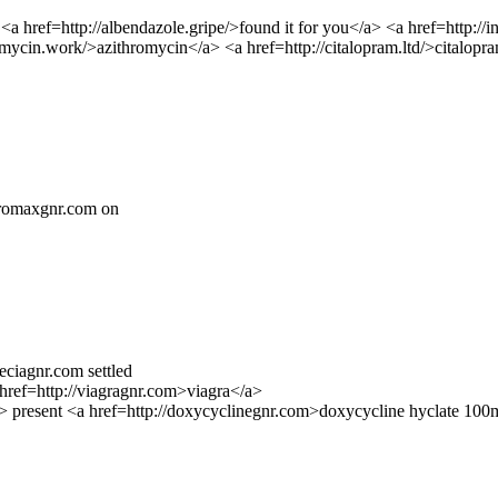
a href=http://albendazole.gripe/>found it for you</a> <a href=http://i
hromycin.work/>azithromycin</a> <a href=http://citalopram.ltd/>citalopr
thromaxgnr.com on
eciagnr.com settled
 href=http://viagragnr.com>viagra</a>
a> present <a href=http://doxycyclinegnr.com>doxycycline hyclate 10