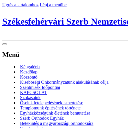
Ugrás a tartalomhoz
Lépj a menübe
Székesfehérvári Szerb Nemzeti
Menü
Képgaléria
Kezdőlap
Köszöntő
Kisebbségi Önkormányzatunk alakulásának célja
Szentmisék Időpontjai
KAPCSOLAT
Szokásaink
Őseink letelepedésének ismertetése
Templomunk épitésének története
Egyházközségünk életének bemutatása
Szerb Orthodox Egyház
Betekintés a magyarországi orthodoxiára