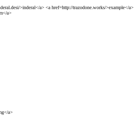
nderal.desi/>inderal</a> <a href=http://trazodone.works/>example</a>
am</a>
0mg</a>