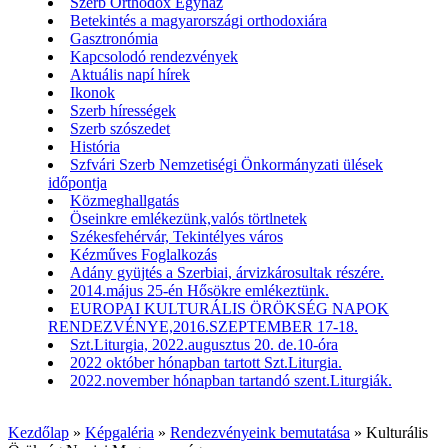
Szerb Orthodox Egyház
Betekintés a magyarországi orthodoxiára
Gasztronómia
Kapcsolodó rendezvények
Aktuális napí hírek
Ikonok
Szerb hírességek
Szerb szószedet
História
Szfvári Szerb Nemzetiségi Önkormányzati ülések
időpontja
Közmeghallgatás
Öseinkre emlékezünk,valós törtlnetek
Székesfehérvár, Tekintélyes város
Kézműves Foglalkozás
Adány gyüjtés a Szerbiai, árvizkárosultak részére.
2014.május 25-én Hősökre emlékeztünk.
EUROPAI KULTURÁLIS ÖRÖKSÉG NAPOK
RENDEZVÉNYE,2016.SZEPTEMBER 17-18.
Szt.Liturgia, 2022.augusztus 20. de.10-óra
2022 október hónapban tartott Szt.Liturgia.
2022.november hónapban tartandó szent.Liturgiák.
Kezdőlap
»
Képgaléria
»
Rendezvényeink bemutatása
»
Kulturális