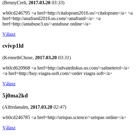
(
BennyCreli
,
2017.03.20
03:33
)
wh0cd246795 <a href=http://citalopram2016.us/>citalopram</a> <a
href=http://anafranil2016.us.com/>anafranil</a> <a
href=http://antabuse3.us/>antabuse online</a>
Válasz
cvivp1ld
(
KennethChuse
,
2017.03.20
03:31
)
wh0cd620968 <a href=http://advairdiskus.us.com/>salmeterol</a>
<a href=http://buy-viagra-soft.com/>order viagra soft</a>
Válasz
5j0ma2kd
(
Alfredanalm
,
2017.03.20
02:47
)
wh0cd246785 <a href=http://urispas.science/>urispas online</a>
Válasz