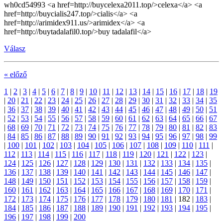
wh0cd54993 <a href=http://buycelexa2011.top/>celexa</a> <a
href=http://buycialis247.top/>cialis</a> <a
href=http://arimidex911.us/>arimidex</a> <a
href=http://buytadalafil0.top/>buy tadalafil</a>
Válasz
« előző
1
|
2
|
3
|
4
|
5
|
6
|
7
|
8
|
9
|
10
|
11
|
12
|
13
|
14
|
15
|
16
|
17
|
18
|
19
|
20
|
21
|
22
|
23
|
24
|
25
|
26
|
27
|
28
|
29
|
30
|
31
|
32
|
33
|
34
|
35
|
36
|
37
|
38
|
39
|
40
|
41
|
42
|
43
|
44
|
45
|
46
|
47
|
48
|
49
|
50
|
51
|
52
|
53
|
54
|
55
|
56
|
57
|
58
|
59
|
60
|
61
|
62
|
63
|
64
|
65
|
66
|
67
|
68
|
69
|
70
|
71
|
72
|
73
|
74
|
75
|
76
|
77
|
78
|
79
|
80
|
81
|
82
|
83
|
84
|
85
|
86
|
87
|
88
|
89
|
90
|
91
|
92
|
93
|
94
|
95
|
96
|
97
|
98
|
99
|
100
|
101
|
102
|
103
|
104
|
105
|
106
|
107
|
108
|
109
|
110
|
111
|
112
|
113
|
114
|
115
|
116
|
117
|
118
|
119
|
120
|
121
|
122
|
123
|
124
|
125
|
126
|
127
|
128
|
129
|
130
|
131
|
132
|
133
|
134
|
135
|
136
|
137
|
138
|
139
|
140
|
141
|
142
|
143
|
144
|
145
|
146
|
147
|
148
|
149
|
150
|
151
|
152
|
153
|
154
|
155
|
156
|
157
|
158
|
159
|
160
|
161
|
162
|
163
|
164
|
165
|
166
|
167
|
168
|
169
|
170
|
171
|
172
|
173
|
174
|
175
|
176
|
177
|
178
|
179
|
180
|
181
|
182
|
183
|
184
|
185
|
186
|
187
|
188
|
189
|
190
|
191
|
192
|
193
|
194
|
195
|
196
|
197
|
198
|
199
|
200