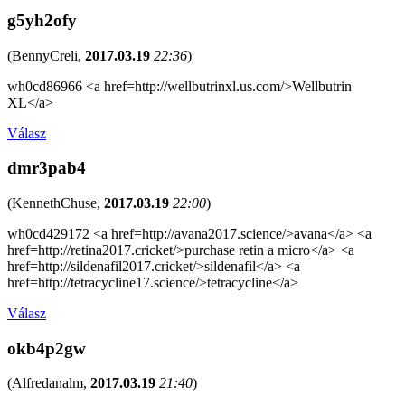
g5yh2ofy
(
BennyCreli
,
2017.03.19
22:36
)
wh0cd86966 <a href=http://wellbutrinxl.us.com/>Wellbutrin
XL</a>
Válasz
dmr3pab4
(
KennethChuse
,
2017.03.19
22:00
)
wh0cd429172 <a href=http://avana2017.science/>avana</a> <a
href=http://retina2017.cricket/>purchase retin a micro</a> <a
href=http://sildenafil2017.cricket/>sildenafil</a> <a
href=http://tetracycline17.science/>tetracycline</a>
Válasz
okb4p2gw
(
Alfredanalm
,
2017.03.19
21:40
)