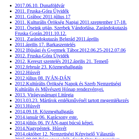
2017.06.10. Dunaföldvár
2011. Fruska-Góra Újvidék
2011. Gráboc 2011.július 17
2011. Kulturális Örökség Napjai 2011.szeptember 17-18.
2011. Öseink utján, Szerbek Vándorlása. Zarándokutazás
Fruska Gorán.2011.10.12.
2011. Zarándokutazás Belgrád 2011.április
2011.április 17. Barkaszentelés
2012 Ifjúsági és Gyermek Tábor.2012.06.25-2012.07.06
2012. Fruska-Góra Újvidék
2012. Kereszt szentelés 2012.április 21. Temető
2012.február 23. Közmeghallgatás
2012.Húsvét
2012.július 08. IVÁN-DÁN
2012.Kultúrális Örökség Napok és Szerb Nemzetiségi
Kultúrális és Művészeti Hónap rendezvényei.
2013. Virágvasárnapi Litúrgia
2013.03.23. Mártírok emlékművénél tartott megemlékezés
2013.Húsvét
2014.09.18. Közmeghallgatás
2014.január 06. Karácsony este.
2014.júliús 06. IVÁN-napi búcsú képei.
2014.Nagypéntek, Húsvét
2014.október 12. Nemzetiségi Képviselő Választás