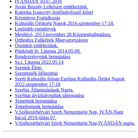
IVÁNDÁN 10.07.2016
Jován Bozsity Lelkészre emlékezünk.
Katerina Ivanovity festőmüvésznő képei
Kézmüves Foglalkozás
Kulturális Örökség Napok,2016.szeptember 17-18.
Legújabb események
Meghívó, 2013.november 28.Közmeghallgatásra.
Orthodox Faliképek Magyarországon
Öseinkre emlékezünk.
Pünkösdi St. Liturgia 2014.05.09.
Rendezvényeink bemutatása
Sz.t. Liturgia 2022.05.14
Szentek Élete.
Szentmisék ídőpontjai
Szerb Kulturális hónap,Európai Kulturális Örökg Napok
2022.szeptember 17-18
Szerbia Államiságának Napja.
Szerbiai árvizkárosultak támogatása
Temetönk bemutatása
Templomunk bemutatása
V.Székesfehérvári Szerb Nemzetiségi Nap, IVÁN-Napi
búcsú 2019.július 07.
V.Székesfehérvári Szerb Nemzetiségi Nap,IVÁNDÁN napja.