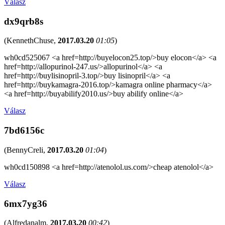
Válasz
dx9qrb8s
(
KennethChuse
,
2017.03.20
01:05
)
wh0cd525067 <a href=http://buyelocon25.top/>buy elocon</a> <a
href=http://allopurinol-247.us/>allopurinol</a> <a
href=http://buylisinopril-3.top/>buy lisinopril</a> <a
href=http://buykamagra-2016.top/>kamagra online pharmacy</a>
<a href=http://buyabilify2010.us/>buy abilify online</a>
Válasz
7bd6156c
(
BennyCreli
,
2017.03.20
01:04
)
wh0cd150898 <a href=http://atenolol.us.com/>cheap atenolol</a>
Válasz
6mx7yg36
(
Alfredanalm
,
2017.03.20
00:42
)