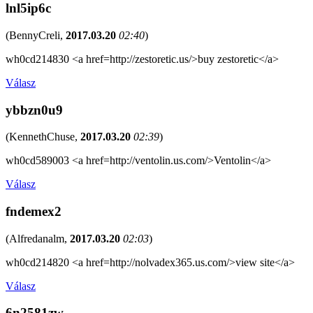
lnl5ip6c
(
BennyCreli
,
2017.03.20
02:40
)
wh0cd214830 <a href=http://zestoretic.us/>buy zestoretic</a>
Válasz
ybbzn0u9
(
KennethChuse
,
2017.03.20
02:39
)
wh0cd589003 <a href=http://ventolin.us.com/>Ventolin</a>
Válasz
fndemex2
(
Alfredanalm
,
2017.03.20
02:03
)
wh0cd214820 <a href=http://nolvadex365.us.com/>view site</a>
Válasz
6n2581zw