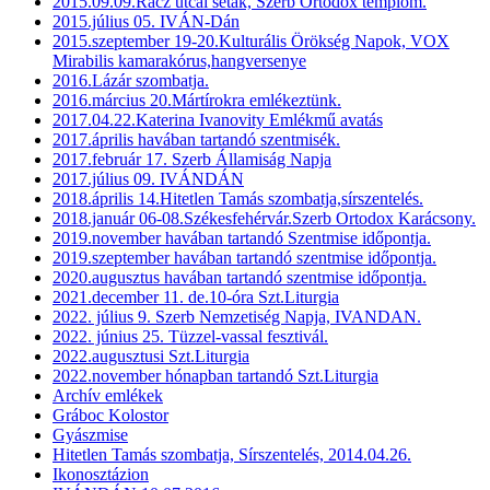
2015.09.09.Rácz utcai séták, Szerb Ortodox templom.
2015.július 05. IVÁN-Dán
2015.szeptember 19-20.Kulturális Örökség Napok, VOX
Mirabilis kamarakórus,hangversenye
2016.Lázár szombatja.
2016.március 20.Mártírokra emlékeztünk.
2017.04.22.Katerina Ivanovity Emlékmű avatás
2017.április havában tartandó szentmisék.
2017.február 17. Szerb Államiság Napja
2017.július 09. IVÁNDÁN
2018.április 14.Hitetlen Tamás szombatja,sírszentelés.
2018.január 06-08.Székesfehérvár.Szerb Ortodox Karácsony.
2019.november havában tartandó Szentmise időpontja.
2019.szeptember havában tartandó szentmise időpontja.
2020.augusztus havában tartandó szentmise időpontja.
2021.december 11. de.10-óra Szt.Liturgia
2022. július 9. Szerb Nemzetiség Napja, IVANDAN.
2022. június 25. Tüzzel-vassal fesztivál.
2022.augusztusi Szt.Liturgia
2022.november hónapban tartandó Szt.Liturgia
Archív emlékek
Gráboc Kolostor
Gyászmise
Hitetlen Tamás szombatja, Sírszentelés, 2014.04.26.
Ikonosztázion