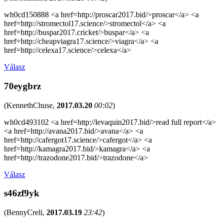
wh0cd150888 <a href=http://proscar2017.bid/>proscar</a> <a
href=http://stromectol17.science/>stromectol</a> <a
href=http://buspar2017.cricket/>buspar</a> <a
href=http://cheapviagra17.science/>viagra</a> <a
href=http://celexa17.science/>celexa</a>
Válasz
70eygbrz
(
KennethChuse
,
2017.03.20
00:02
)
wh0cd493102 <a href=http://levaquin2017.bid/>read full report</a>
<a href=http://avana2017.bid/>avana</a> <a
href=http://cafergot17.science/>cafergot</a> <a
href=http://kamagra2017.bid/>kamagra</a> <a
href=http://trazodone2017.bid/>trazodone</a>
Válasz
s46zf9yk
(
BennyCreli
,
2017.03.19
23:42
)