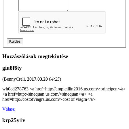
Hozzászólások megtekintése
giu8f6ty
(
BennyCreli
,
2017.03.20
04:25
)
wh0cd278763 <a href=http://ampicillin2016.us.com/>principen</a>
<a href=http://sinequan.us.com/>sinequan</a> <a
href=http://costofviagra.us.com/>cost of viagra</a>
Válasz
krp25y1v