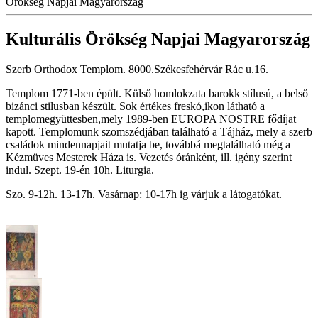
Örökség Napjai Magyarország
Kulturális Örökség Napjai Magyarország
Szerb Orthodox Templom. 8000.Székesfehérvár Rác u.16.
Templom 1771-ben épült. Külső homlokzata barokk stílusú, a belső
bizánci stilusban készült. Sok értékes freskó,ikon látható a
templomegyüttesben,mely 1989-ben EUROPA NOSTRE fődíjat
kapott. Templomunk szomszédjában található a Tájház, mely a szerb
családok mindennapjait mutatja be, továbbá megtalálható még a
Kézmüves Mesterek Háza is. Vezetés óránként, ill. igény szerint
indul. Szept. 19-én 10h. Liturgia.
Szo. 9-12h. 13-17h. Vasárnap: 10-17h ig várjuk a látogatókat.