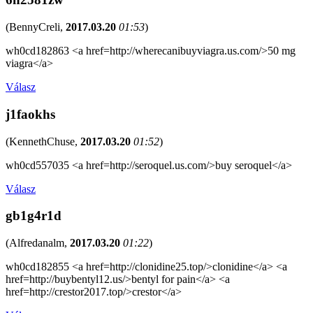
(
BennyCreli
,
2017.03.20
01:53
)
wh0cd182863 <a href=http://wherecanibuyviagra.us.com/>50 mg
viagra</a>
Válasz
j1faokhs
(
KennethChuse
,
2017.03.20
01:52
)
wh0cd557035 <a href=http://seroquel.us.com/>buy seroquel</a>
Válasz
gb1g4r1d
(
Alfredanalm
,
2017.03.20
01:22
)
wh0cd182855 <a href=http://clonidine25.top/>clonidine</a> <a
href=http://buybentyl12.us/>bentyl for pain</a> <a
href=http://crestor2017.top/>crestor</a>