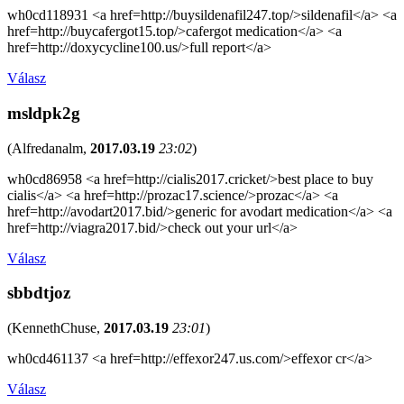
wh0cd118931 <a href=http://buysildenafil247.top/>sildenafil</a> <a
href=http://buycafergot15.top/>cafergot medication</a> <a
href=http://doxycycline100.us/>full report</a>
Válasz
msldpk2g
(
Alfredanalm
,
2017.03.19
23:02
)
wh0cd86958 <a href=http://cialis2017.cricket/>best place to buy
cialis</a> <a href=http://prozac17.science/>prozac</a> <a
href=http://avodart2017.bid/>generic for avodart medication</a> <a
href=http://viagra2017.bid/>check out your url</a>
Válasz
sbbdtjoz
(
KennethChuse
,
2017.03.19
23:01
)
wh0cd461137 <a href=http://effexor247.us.com/>effexor cr</a>
Válasz