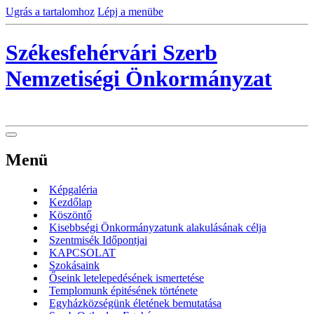
Ugrás a tartalomhoz
Lépj a menübe
Székesfehérvári Szerb
Nemzetiségi Önkormányzat
Menü
Képgaléria
Kezdőlap
Köszöntő
Kisebbségi Önkormányzatunk alakulásának célja
Szentmisék Időpontjai
KAPCSOLAT
Szokásaink
Őseink letelepedésének ismertetése
Templomunk épitésének története
Egyházközségünk életének bemutatása