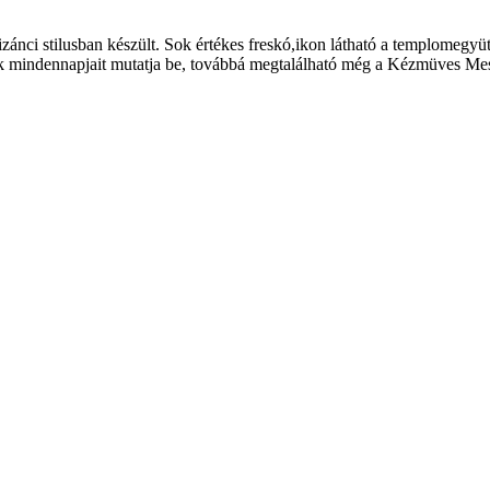
bizánci stilusban készült. Sok értékes freskó,ikon látható a templom
mindennapjait mutatja be, továbbá megtalálható még a Kézmüves Mestere