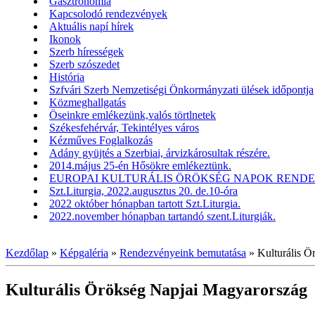
Gasztronómia
Kapcsolodó rendezvények
Aktuális napí hírek
Ikonok
Szerb hírességek
Szerb szószedet
História
Szfvári Szerb Nemzetiségi Önkormányzati ülések időpontja
Közmeghallgatás
Öseinkre emlékezünk,valós törtlnetek
Székesfehérvár, Tekintélyes város
Kézműves Foglalkozás
Adány gyüjtés a Szerbiai, árvizkárosultak részére.
2014.május 25-én Hősökre emlékeztünk.
EUROPAI KULTURÁLIS ÖRÖKSÉG NAPOK RENDEZV
Szt.Liturgia, 2022.augusztus 20. de.10-óra
2022 október hónapban tartott Szt.Liturgia.
2022.november hónapban tartandó szent.Liturgiák.
Kezdőlap
»
Képgaléria
»
Rendezvényeink bemutatása
»
Kulturális 
Kulturális Örökség Napjai Magyarország