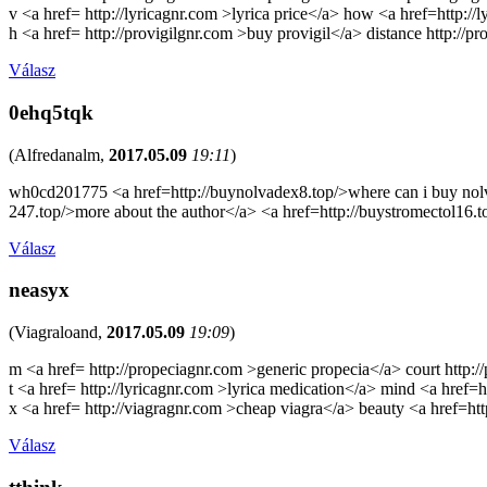
v <a href= http://lyricagnr.com >lyrica price</a> how <a href=http://
h <a href= http://provigilgnr.com >buy provigil</a> distance http://pr
Válasz
0ehq5tqk
(
Alfredanalm
,
2017.05.09
19:11
)
wh0cd201775 <a href=http://buynolvadex8.top/>where can i buy nolvad
247.top/>more about the author</a> <a href=http://buystromectol16.t
Válasz
neasyx
(
Viagraloand
,
2017.05.09
19:09
)
m <a href= http://propeciagnr.com >generic propecia</a> court http:/
t <a href= http://lyricagnr.com >lyrica medication</a> mind <a href=h
x <a href= http://viagragnr.com >cheap viagra</a> beauty <a href=h
Válasz