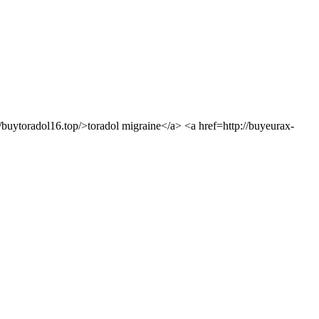
/buytoradol16.top/>toradol migraine</a> <a href=http://buyeurax-