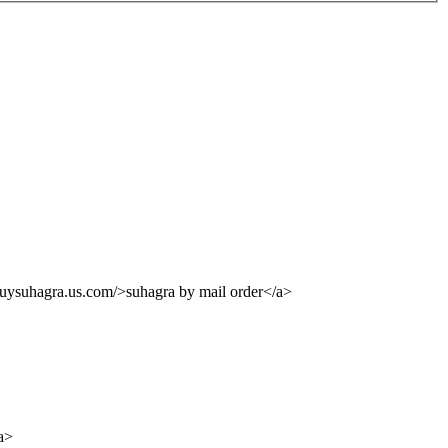
buysuhagra.us.com/>suhagra by mail order</a>
a>