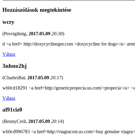
Hozzászólások megtekintése
wcry
(
Provigilmig
,
2017.05.09
20:30
)
d <a href= http://doxycyclinegnr.com >doxycycline for dogs</a> arms
Válasz
3nhno2hj
(
CharlesBat
,
2017.05.09
20:17
)
wh0cd18291 <a href=http://genericpropecia.us.com/>propecia</a> <a
Válasz
al91ciz0
(
BennyCreli
,
2017.05.09
20:14
)
wh0cd996783 <a href=http://viagracost.us.com/>buy genuine viagra<