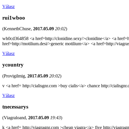
Válasz
rui1wboo
(
KennethChuse
,
2017.05.09
20:02
)
wh0cd364858 <a href=http://clonidine.sexy/>clonidine</a> <a href=htt
href=http://motilium.desi/>generic motilium</a> <a href=http://viagras
Válasz
ycountry
(
Provigilmig
,
2017.05.09
20:02
)
v <a href= http://cialisgnr.com >buy cialis</a> chance http://cialisgnr
Válasz
tnecessarys
(
Viagraloand
,
2017.05.09
19:43
)
k <a href= http://viagragnr.com >cheap viagra</a> five http://viagra