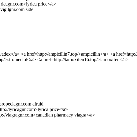
lyricagnr.com>lyrica price</a>
ovigilgnr.com side
ex</a> <a href=http://ampicillin7.top/>ampicillin</a> <a href=http:/
op/>stromectol</a> <a href=http://tamoxifen16.top/>tamoxifen</a>
/propeciagnr.com afraid
ttp://lyricagnr.com>lyrica price</a>
ttp://viagragnr.com>canadian pharmacy viagra</a>