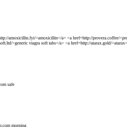
p://amoxicillin.fyi/>amoxicillin</a> <a href=http://provera.coffee/>pr
oft.ltd/>generic viagra soft tabs</a> <a href=http://atarax.gold/>atarax<
.com safe
gnr.com morning