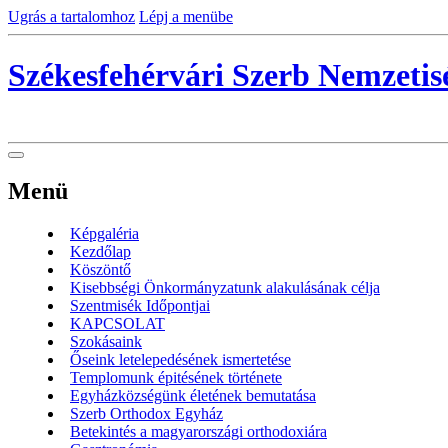
Ugrás a tartalomhoz
Lépj a menübe
Székesfehérvári Szerb Nemzeti
Menü
Képgaléria
Kezdőlap
Köszöntő
Kisebbségi Önkormányzatunk alakulásának célja
Szentmisék Időpontjai
KAPCSOLAT
Szokásaink
Őseink letelepedésének ismertetése
Templomunk épitésének története
Egyházközségünk életének bemutatása
Szerb Orthodox Egyház
Betekintés a magyarországi orthodoxiára