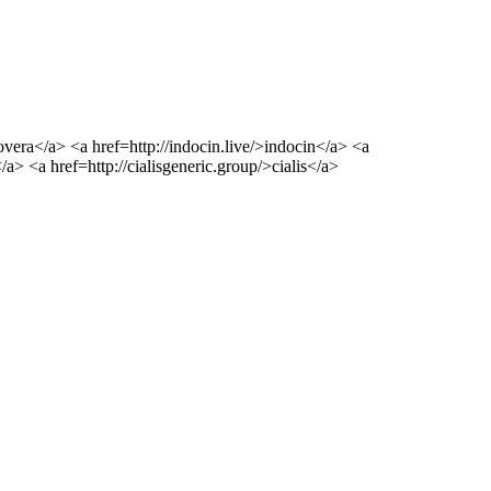
overa</a> <a href=http://indocin.live/>indocin</a> <a
/a> <a href=http://cialisgeneric.group/>cialis</a>