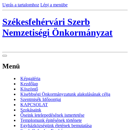
Ugrás a tartalomhoz
Lépj a menübe
Székesfehérvári Szerb
Nemzetiségi Önkormányzat
Menü
Képgaléria
Kezdőlap
Köszöntő
Kisebbségi Önkormányzatunk alakulásának célja
Szentmisék Időpontjai
KAPCSOLAT
Szokásaink
Őseink letelepedésének ismertetése
Templomunk épitésének története
Egyházközségünk életének bemutatása