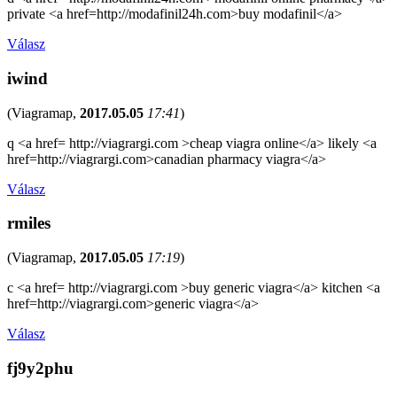
private <a href=http://modafinil24h.com>buy modafinil</a>
Válasz
iwind
(
Viagramap
,
2017.05.05
17:41
)
q <a href= http://viagrargi.com >cheap viagra online</a> likely <a
href=http://viagrargi.com>canadian pharmacy viagra</a>
Válasz
rmiles
(
Viagramap
,
2017.05.05
17:19
)
c <a href= http://viagrargi.com >buy generic viagra</a> kitchen <a
href=http://viagrargi.com>generic viagra</a>
Válasz
fj9y2phu