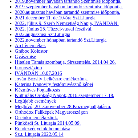
2019.november havában tartandó Szentmise időpontja.
2019.szeptember havában tartandó szentmise időpontja.
2020.augusztus havában tartandó szentmise időpontja.
2021.december 11. de.10-óra Szt.Liturgia
2022. július 9. Szerb Nemzetiség Napja, IVANDAN.
2022. június 25. Tüzzel-vassal fesztivál.
2022.augusztusi Szt.Liturgia
2022.november hónapban tartandó Szt.Liturgia
Archív emlékek
Gráboc Kolostor
Gyászmise
Hitetlen Tamás szombatja, Sírszentelés, 2014.04.26.
Ikonosztázion
IVÁNDÁN 10.07.2016
Jován Bozsity Lelkészre emlékezünk.
Katerina Ivanovity festőmüvésznő képei
Kézmüves Foglalkozás
Kulturális Örökség Napok,2016.szeptember 17-18.
Legújabb események
Meghívó, 2013.november 28.Közmeghallgatásra.
Orthodox Faliképek Magyarországon
Öseinkre emlékezünk.
Pünkösdi St. Liturgia 2014.05.09.
Rendezvényeink bemutatása
Sz.t. Liturgia 2022.05.14