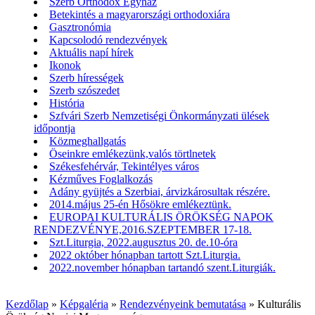
Szerb Orthodox Egyház
Betekintés a magyarországi orthodoxiára
Gasztronómia
Kapcsolodó rendezvények
Aktuális napí hírek
Ikonok
Szerb hírességek
Szerb szószedet
História
Szfvári Szerb Nemzetiségi Önkormányzati ülések
időpontja
Közmeghallgatás
Öseinkre emlékezünk,valós törtlnetek
Székesfehérvár, Tekintélyes város
Kézműves Foglalkozás
Adány gyüjtés a Szerbiai, árvizkárosultak részére.
2014.május 25-én Hősökre emlékeztünk.
EUROPAI KULTURÁLIS ÖRÖKSÉG NAPOK
RENDEZVÉNYE,2016.SZEPTEMBER 17-18.
Szt.Liturgia, 2022.augusztus 20. de.10-óra
2022 október hónapban tartott Szt.Liturgia.
2022.november hónapban tartandó szent.Liturgiák.
Kezdőlap
»
Képgaléria
»
Rendezvényeink bemutatása
»
Kulturális