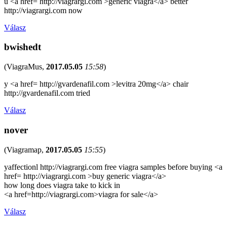
u <a href= http://viagrargi.com >generic viagra</a> better
http://viagrargi.com now
Válasz
bwishedt
(
ViagraMus
,
2017.05.05
15:58
)
y <a href= http://gvardenafil.com >levitra 20mg</a> chair
http://gvardenafil.com tried
Válasz
nover
(
Viagramap
,
2017.05.05
15:55
)
yaffectionl http://viagrargi.com free viagra samples before buying <a
href= http://viagrargi.com >buy generic viagra</a>
how long does viagra take to kick in
<a href=http://viagrargi.com>viagra for sale</a>
Válasz