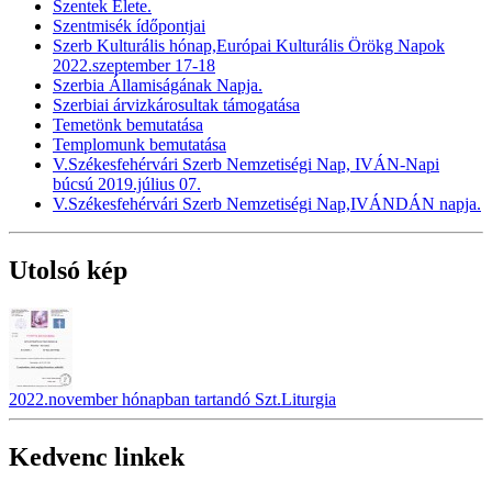
Szentek Élete.
Szentmisék ídőpontjai
Szerb Kulturális hónap,Európai Kulturális Örökg Napok
2022.szeptember 17-18
Szerbia Államiságának Napja.
Szerbiai árvizkárosultak támogatása
Temetönk bemutatása
Templomunk bemutatása
V.Székesfehérvári Szerb Nemzetiségi Nap, IVÁN-Napi
búcsú 2019.július 07.
V.Székesfehérvári Szerb Nemzetiségi Nap,IVÁNDÁN napja.
Utolsó kép
2022.november hónapban tartandó Szt.Liturgia
Kedvenc linkek