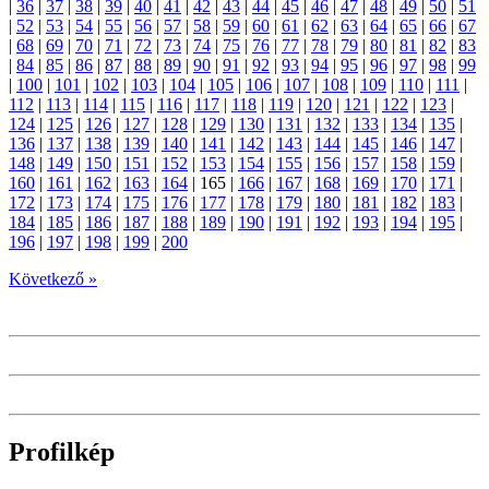
|
36
|
37
|
38
|
39
|
40
|
41
|
42
|
43
|
44
|
45
|
46
|
47
|
48
|
49
|
50
|
51
|
52
|
53
|
54
|
55
|
56
|
57
|
58
|
59
|
60
|
61
|
62
|
63
|
64
|
65
|
66
|
67
|
68
|
69
|
70
|
71
|
72
|
73
|
74
|
75
|
76
|
77
|
78
|
79
|
80
|
81
|
82
|
83
|
84
|
85
|
86
|
87
|
88
|
89
|
90
|
91
|
92
|
93
|
94
|
95
|
96
|
97
|
98
|
99
|
100
|
101
|
102
|
103
|
104
|
105
|
106
|
107
|
108
|
109
|
110
|
111
|
112
|
113
|
114
|
115
|
116
|
117
|
118
|
119
|
120
|
121
|
122
|
123
|
124
|
125
|
126
|
127
|
128
|
129
|
130
|
131
|
132
|
133
|
134
|
135
|
136
|
137
|
138
|
139
|
140
|
141
|
142
|
143
|
144
|
145
|
146
|
147
|
148
|
149
|
150
|
151
|
152
|
153
|
154
|
155
|
156
|
157
|
158
|
159
|
160
|
161
|
162
|
163
|
164
|
165
|
166
|
167
|
168
|
169
|
170
|
171
|
172
|
173
|
174
|
175
|
176
|
177
|
178
|
179
|
180
|
181
|
182
|
183
|
184
|
185
|
186
|
187
|
188
|
189
|
190
|
191
|
192
|
193
|
194
|
195
|
196
|
197
|
198
|
199
|
200
Következő »
Profilkép