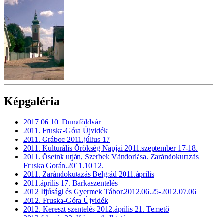
Képgaléria
2017.06.10. Dunaföldvár
2011. Fruska-Góra Újvidék
2011. Gráboc 2011.július 17
2011. Kulturális Örökség Napjai 2011.szeptember 17-18.
2011. Öseink utján, Szerbek Vándorlása. Zarándokutazás
Fruska Gorán.2011.10.12.
2011. Zarándokutazás Belgrád 2011.április
2011.április 17. Barkaszentelés
2012 Ifjúsági és Gyermek Tábor.2012.06.25-2012.07.06
2012. Fruska-Góra Újvidék
2012. Kereszt szentelés 2012.április 21. Temető