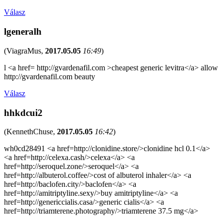
Válasz
lgeneralh
(
ViagraMus
,
2017.05.05
16:49
)
l <a href= http://gvardenafil.com >cheapest generic levitra</a> allow
http://gvardenafil.com beauty
Válasz
hhkdcui2
(
KennethChuse
,
2017.05.05
16:42
)
wh0cd28491 <a href=http://clonidine.store/>clonidine hcl 0.1</a>
<a href=http://celexa.cash/>celexa</a> <a
href=http://seroquel.zone/>seroquel</a> <a
href=http://albuterol.coffee/>cost of albuterol inhaler</a> <a
href=http://baclofen.city/>baclofen</a> <a
href=http://amitriptyline.sexy/>buy amitriptyline</a> <a
href=http://genericcialis.casa/>generic cialis</a> <a
href=http://triamterene.photography/>triamterene 37.5 mg</a>