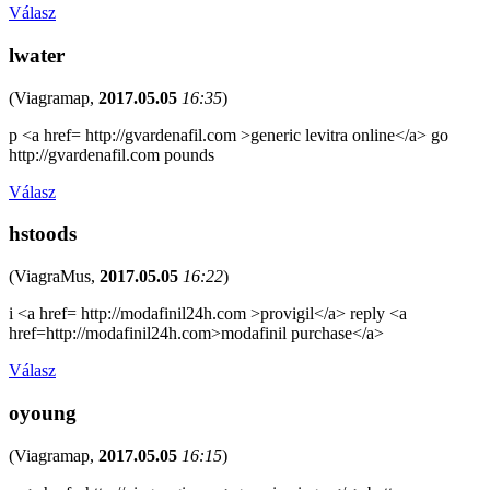
Válasz
lwater
(
Viagramap
,
2017.05.05
16:35
)
p <a href= http://gvardenafil.com >generic levitra online</a> go
http://gvardenafil.com pounds
Válasz
hstoods
(
ViagraMus
,
2017.05.05
16:22
)
i <a href= http://modafinil24h.com >provigil</a> reply <a
href=http://modafinil24h.com>modafinil purchase</a>
Válasz
oyoung
(
Viagramap
,
2017.05.05
16:15
)