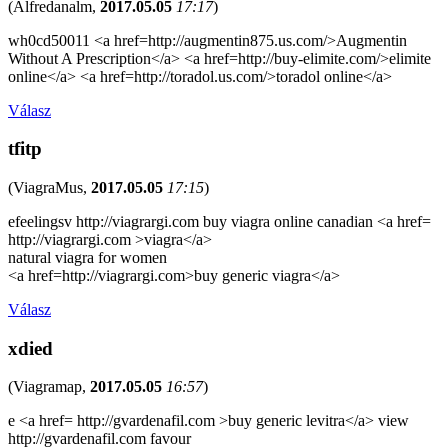
(
Alfredanalm
,
2017.05.05
17:17
)
wh0cd50011 <a href=http://augmentin875.us.com/>Augmentin
Without A Prescription</a> <a href=http://buy-elimite.com/>elimite
online</a> <a href=http://toradol.us.com/>toradol online</a>
Válasz
tfitp
(
ViagraMus
,
2017.05.05
17:15
)
efeelingsv http://viagrargi.com buy viagra online canadian <a href=
http://viagrargi.com >viagra</a>
natural viagra for women
<a href=http://viagrargi.com>buy generic viagra</a>
Válasz
xdied
(
Viagramap
,
2017.05.05
16:57
)
e <a href= http://gvardenafil.com >buy generic levitra</a> view
http://gvardenafil.com favour