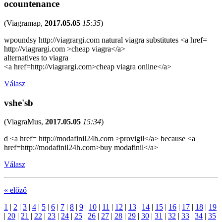
ocountenance
(
Viagramap
,
2017.05.05
15:35
)
wpoundsy http://viagrargi.com natural viagra substitutes <a href=
http://viagrargi.com >cheap viagra</a>
alternatives to viagra
<a href=http://viagrargi.com>cheap viagra online</a>
Válasz
vshe'sb
(
ViagraMus
,
2017.05.05
15:34
)
d <a href= http://modafinil24h.com >provigil</a> because <a
href=http://modafinil24h.com>buy modafinil</a>
Válasz
« előző
1
|
2
|
3
|
4
|
5
|
6
|
7
|
8
|
9
|
10
|
11
|
12
|
13
|
14
|
15
|
16
|
17
|
18
|
19
|
20
|
21
|
22
|
23
|
24
|
25
|
26
|
27
|
28
|
29
|
30
|
31
|
32
|
33
|
34
|
35