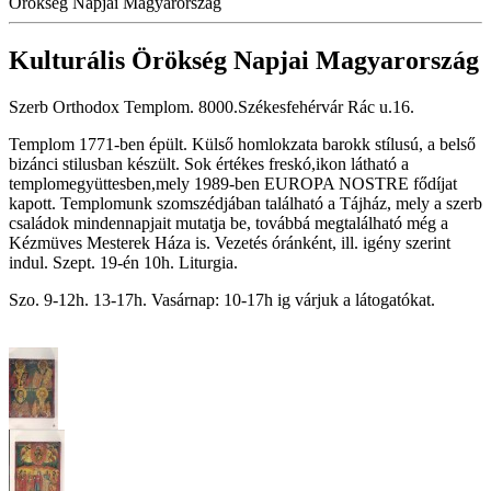
Örökség Napjai Magyarország
Kulturális Örökség Napjai Magyarország
Szerb Orthodox Templom. 8000.Székesfehérvár Rác u.16.
Templom 1771-ben épült. Külső homlokzata barokk stílusú, a belső
bizánci stilusban készült. Sok értékes freskó,ikon látható a
templomegyüttesben,mely 1989-ben EUROPA NOSTRE fődíjat
kapott. Templomunk szomszédjában található a Tájház, mely a szerb
családok mindennapjait mutatja be, továbbá megtalálható még a
Kézmüves Mesterek Háza is. Vezetés óránként, ill. igény szerint
indul. Szept. 19-én 10h. Liturgia.
Szo. 9-12h. 13-17h. Vasárnap: 10-17h ig várjuk a látogatókat.