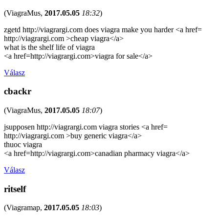
(
ViagraMus
,
2017.05.05
18:32
)
zgetd http://viagrargi.com does viagra make you harder <a href=
http://viagrargi.com >cheap viagra</a>
what is the shelf life of viagra
<a href=http://viagrargi.com>viagra for sale</a>
Válasz
cbackr
(
ViagraMus
,
2017.05.05
18:07
)
jsupposen http://viagrargi.com viagra stories <a href=
http://viagrargi.com >buy generic viagra</a>
thuoc viagra
<a href=http://viagrargi.com>canadian pharmacy viagra</a>
Válasz
ritself
(
Viagramap
,
2017.05.05
18:03
)