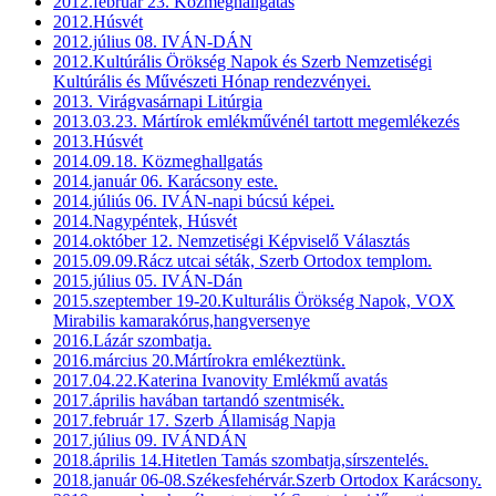
2012.február 23. Közmeghallgatás
2012.Húsvét
2012.július 08. IVÁN-DÁN
2012.Kultúrális Örökség Napok és Szerb Nemzetiségi
Kultúrális és Művészeti Hónap rendezvényei.
2013. Virágvasárnapi Litúrgia
2013.03.23. Mártírok emlékművénél tartott megemlékezés
2013.Húsvét
2014.09.18. Közmeghallgatás
2014.január 06. Karácsony este.
2014.júliús 06. IVÁN-napi búcsú képei.
2014.Nagypéntek, Húsvét
2014.október 12. Nemzetiségi Képviselő Választás
2015.09.09.Rácz utcai séták, Szerb Ortodox templom.
2015.július 05. IVÁN-Dán
2015.szeptember 19-20.Kulturális Örökség Napok, VOX
Mirabilis kamarakórus,hangversenye
2016.Lázár szombatja.
2016.március 20.Mártírokra emlékeztünk.
2017.04.22.Katerina Ivanovity Emlékmű avatás
2017.április havában tartandó szentmisék.
2017.február 17. Szerb Államiság Napja
2017.július 09. IVÁNDÁN
2018.április 14.Hitetlen Tamás szombatja,sírszentelés.
2018.január 06-08.Székesfehérvár.Szerb Ortodox Karácsony.