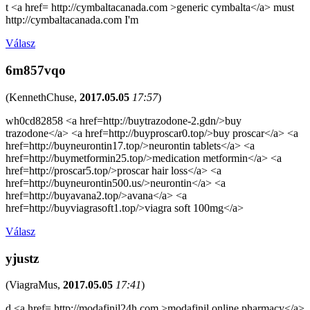
t <a href= http://cymbaltacanada.com >generic cymbalta</a> must
http://cymbaltacanada.com I'm
Válasz
6m857vqo
(
KennethChuse
,
2017.05.05
17:57
)
wh0cd82858 <a href=http://buytrazodone-2.gdn/>buy
trazodone</a> <a href=http://buyproscar0.top/>buy proscar</a> <a
href=http://buyneurontin17.top/>neurontin tablets</a> <a
href=http://buymetformin25.top/>medication metformin</a> <a
href=http://proscar5.top/>proscar hair loss</a> <a
href=http://buyneurontin500.us/>neurontin</a> <a
href=http://buyavana2.top/>avana</a> <a
href=http://buyviagrasoft1.top/>viagra soft 100mg</a>
Válasz
yjustz
(
ViagraMus
,
2017.05.05
17:41
)
d <a href= http://modafinil24h.com >modafinil online pharmacy</a>