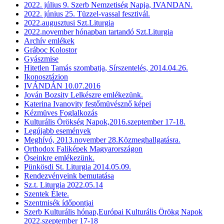
2022. július 9. Szerb Nemzetiség Napja, IVANDAN.
2022. június 25. Tüzzel-vassal fesztivál.
2022.augusztusi Szt.Liturgia
2022.november hónapban tartandó Szt.Liturgia
Archív emlékek
Gráboc Kolostor
Gyászmise
Hitetlen Tamás szombatja, Sírszentelés, 2014.04.26.
Ikonosztázion
IVÁNDÁN 10.07.2016
Jován Bozsity Lelkészre emlékezünk.
Katerina Ivanovity festőmüvésznő képei
Kézmüves Foglalkozás
Kulturális Örökség Napok,2016.szeptember 17-18.
Legújabb események
Meghívó, 2013.november 28.Közmeghallgatásra.
Orthodox Faliképek Magyarországon
Öseinkre emlékezünk.
Pünkösdi St. Liturgia 2014.05.09.
Rendezvényeink bemutatása
Sz.t. Liturgia 2022.05.14
Szentek Élete.
Szentmisék ídőpontjai
Szerb Kulturális hónap,Európai Kulturális Örökg Napok
2022.szeptember 17-18