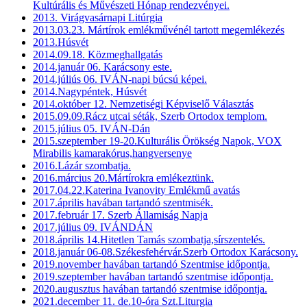
Kultúrális és Művészeti Hónap rendezvényei.
2013. Virágvasárnapi Litúrgia
2013.03.23. Mártírok emlékművénél tartott megemlékezés
2013.Húsvét
2014.09.18. Közmeghallgatás
2014.január 06. Karácsony este.
2014.júliús 06. IVÁN-napi búcsú képei.
2014.Nagypéntek, Húsvét
2014.október 12. Nemzetiségi Képviselő Választás
2015.09.09.Rácz utcai séták, Szerb Ortodox templom.
2015.július 05. IVÁN-Dán
2015.szeptember 19-20.Kulturális Örökség Napok, VOX
Mirabilis kamarakórus,hangversenye
2016.Lázár szombatja.
2016.március 20.Mártírokra emlékeztünk.
2017.04.22.Katerina Ivanovity Emlékmű avatás
2017.április havában tartandó szentmisék.
2017.február 17. Szerb Államiság Napja
2017.július 09. IVÁNDÁN
2018.április 14.Hitetlen Tamás szombatja,sírszentelés.
2018.január 06-08.Székesfehérvár.Szerb Ortodox Karácsony.
2019.november havában tartandó Szentmise időpontja.
2019.szeptember havában tartandó szentmise időpontja.
2020.augusztus havában tartandó szentmise időpontja.
2021.december 11. de.10-óra Szt.Liturgia