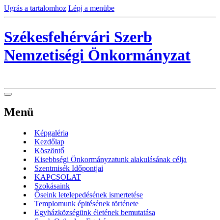
Ugrás a tartalomhoz
Lépj a menübe
Székesfehérvári Szerb
Nemzetiségi Önkormányzat
Menü
Képgaléria
Kezdőlap
Köszöntő
Kisebbségi Önkormányzatunk alakulásának célja
Szentmisék Időpontjai
KAPCSOLAT
Szokásaink
Őseink letelepedésének ismertetése
Templomunk épitésének története
Egyházközségünk életének bemutatása