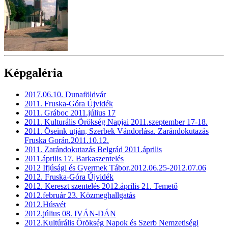
Képgaléria
2017.06.10. Dunaföldvár
2011. Fruska-Góra Újvidék
2011. Gráboc 2011.július 17
2011. Kulturális Örökség Napjai 2011.szeptember 17-18.
2011. Öseink utján, Szerbek Vándorlása. Zarándokutazás
Fruska Gorán.2011.10.12.
2011. Zarándokutazás Belgrád 2011.április
2011.április 17. Barkaszentelés
2012 Ifjúsági és Gyermek Tábor.2012.06.25-2012.07.06
2012. Fruska-Góra Újvidék
2012. Kereszt szentelés 2012.április 21. Temető
2012.február 23. Közmeghallgatás
2012.Húsvét
2012.július 08. IVÁN-DÁN
2012.Kultúrális Örökség Napok és Szerb Nemzetiségi