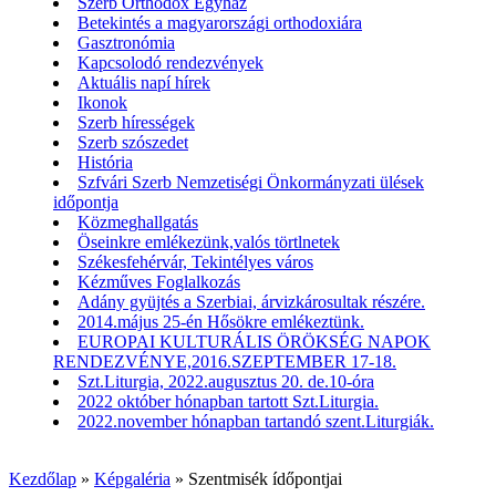
Szerb Orthodox Egyház
Betekintés a magyarországi orthodoxiára
Gasztronómia
Kapcsolodó rendezvények
Aktuális napí hírek
Ikonok
Szerb hírességek
Szerb szószedet
História
Szfvári Szerb Nemzetiségi Önkormányzati ülések
időpontja
Közmeghallgatás
Öseinkre emlékezünk,valós törtlnetek
Székesfehérvár, Tekintélyes város
Kézműves Foglalkozás
Adány gyüjtés a Szerbiai, árvizkárosultak részére.
2014.május 25-én Hősökre emlékeztünk.
EUROPAI KULTURÁLIS ÖRÖKSÉG NAPOK
RENDEZVÉNYE,2016.SZEPTEMBER 17-18.
Szt.Liturgia, 2022.augusztus 20. de.10-óra
2022 október hónapban tartott Szt.Liturgia.
2022.november hónapban tartandó szent.Liturgiák.
Kezdőlap
»
Képgaléria
»
Szentmisék ídőpontjai