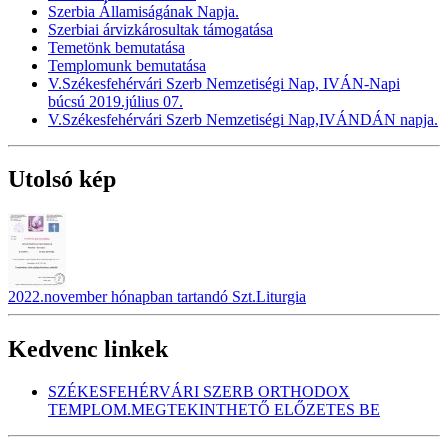
Szerbia Államiságának Napja.
Szerbiai árvizkárosultak támogatása
Temetönk bemutatása
Templomunk bemutatása
V.Székesfehérvári Szerb Nemzetiségi Nap, IVÁN-Napi
búcsú 2019.július 07.
V.Székesfehérvári Szerb Nemzetiségi Nap,IVÁNDÁN napja.
Utolsó kép
2022.november hónapban tartandó Szt.Liturgia
Kedvenc linkek
SZÉKESFEHÉRVÁRI SZERB ORTHODOX
TEMPLOM.MEGTEKINTHETŐ ELŐZETES BE