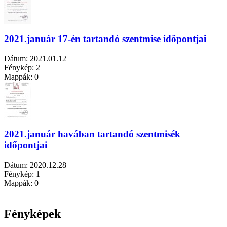
2021.január 17-én tartandó szentmise időpontjai
Dátum:
2021.01.12
Fénykép:
2
Mappák:
0
2021.január havában tartandó szentmisék
időpontjai
Dátum:
2020.12.28
Fénykép:
1
Mappák:
0
Fényképek