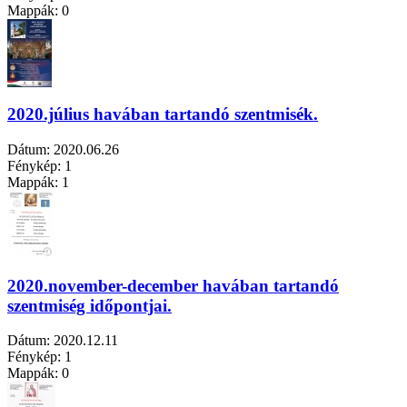
Mappák:
0
2020.július havában tartandó szentmisék.
Dátum:
2020.06.26
Fénykép:
1
Mappák:
1
2020.november-december havában tartandó
szentmiség időpontjai.
Dátum:
2020.12.11
Fénykép:
1
Mappák:
0