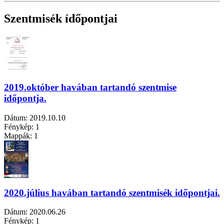
Szentmisék ídőpontjai
2019.október havában tartandó szentmise
időpontja.
Dátum:
2019.10.10
Fénykép:
1
Mappák:
1
2020.július havában tartandó szentmisék időpontjai.
Dátum:
2020.06.26
Fénykép:
1