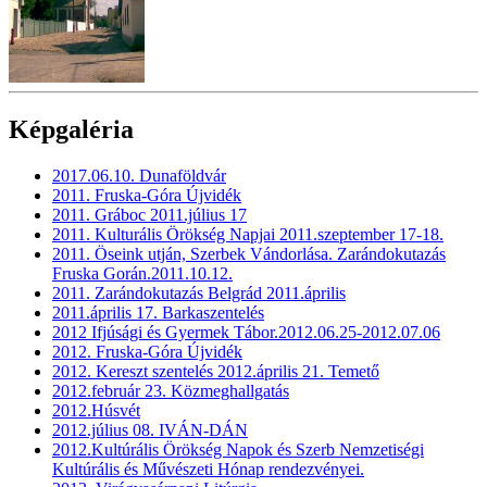
Képgaléria
2017.06.10. Dunaföldvár
2011. Fruska-Góra Újvidék
2011. Gráboc 2011.július 17
2011. Kulturális Örökség Napjai 2011.szeptember 17-18.
2011. Öseink utján, Szerbek Vándorlása. Zarándokutazás
Fruska Gorán.2011.10.12.
2011. Zarándokutazás Belgrád 2011.április
2011.április 17. Barkaszentelés
2012 Ifjúsági és Gyermek Tábor.2012.06.25-2012.07.06
2012. Fruska-Góra Újvidék
2012. Kereszt szentelés 2012.április 21. Temető
2012.február 23. Közmeghallgatás
2012.Húsvét
2012.július 08. IVÁN-DÁN
2012.Kultúrális Örökség Napok és Szerb Nemzetiségi
Kultúrális és Művészeti Hónap rendezvényei.