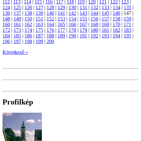
112
|
113
|
114
|
115
|
116
|
117
|
118
|
119
|
120
|
121
|
122
|
123
|
124
|
125
|
126
|
127
|
128
|
129
|
130
|
131
|
132
|
133
|
134
|
135
|
136
|
137
|
138
|
139
|
140
|
141
|
142
|
143
|
144
|
145
|
146
|
147
|
148
|
149
|
150
|
151
|
152
|
153
|
154
|
155
|
156
|
157
|
158
|
159
|
160
|
161
|
162
|
163
|
164
|
165
|
166
|
167
|
168
|
169
|
170
|
171
|
172
|
173
|
174
|
175
|
176
|
177
|
178
|
179
|
180
|
181
|
182
|
183
|
184
|
185
|
186
|
187
|
188
|
189
|
190
|
191
|
192
|
193
|
194
|
195
|
196
|
197
|
198
|
199
|
200
Következő »
Profilkép