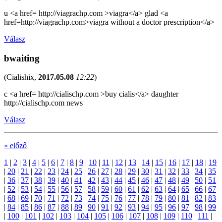
u <a href= http://viagrachp.com >viagra</a> glad <a
href=http://viagrachp.com>viagra without a doctor prescription</a>
Válasz
bwaiting
(
Cialishix
,
2017.05.08
12:22
)
c <a href= http://cialischp.com >buy cialis</a> daughter
http://cialischp.com news
Válasz
« előző
1
|
2
|
3
|
4
|
5
|
6
|
7
|
8
|
9
|
10
|
11
|
12
|
13
|
14
|
15
|
16
|
17
|
18
|
19
|
20
|
21
|
22
|
23
|
24
|
25
|
26
|
27
|
28
|
29
|
30
|
31
|
32
|
33
|
34
|
35
|
36
|
37
|
38
|
39
|
40
|
41
|
42
|
43
|
44
|
45
|
46
|
47
|
48
|
49
|
50
|
51
|
52
|
53
|
54
|
55
|
56
|
57
|
58
|
59
|
60
|
61
|
62
|
63
|
64
|
65
|
66
|
67
|
68
|
69
|
70
|
71
|
72
|
73
|
74
|
75
|
76
|
77
|
78
|
79
|
80
|
81
|
82
|
83
|
84
|
85
|
86
|
87
|
88
|
89
|
90
|
91
|
92
|
93
|
94
|
95
|
96
|
97
|
98
|
99
|
100
|
101
|
102
|
103
|
104
|
105
|
106
|
107
|
108
|
109
|
110
|
111
|