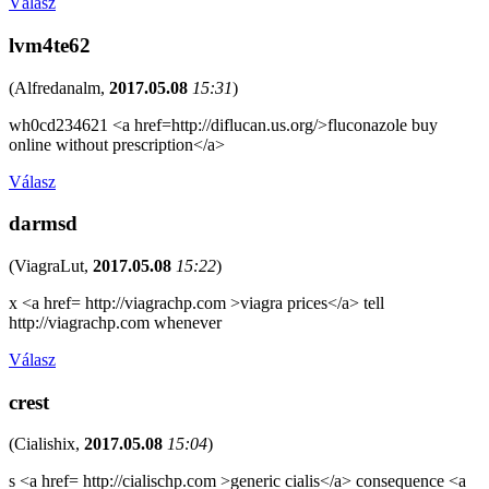
Válasz
lvm4te62
(
Alfredanalm
,
2017.05.08
15:31
)
wh0cd234621 <a href=http://diflucan.us.org/>fluconazole buy
online without prescription</a>
Válasz
darmsd
(
ViagraLut
,
2017.05.08
15:22
)
x <a href= http://viagrachp.com >viagra prices</a> tell
http://viagrachp.com whenever
Válasz
crest
(
Cialishix
,
2017.05.08
15:04
)
s <a href= http://cialischp.com >generic cialis</a> consequence <a