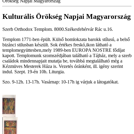
Örökség Napjai Magyarország
Kulturális Örökség Napjai Magyarország
Szerb Orthodox Templom. 8000.Székesfehérvár Rác u.16.
Templom 1771-ben épült. Külső homlokzata barokk stílusú, a belső
bizánci stilusban készült. Sok értékes freskó,ikon látható a
templomegyüttesben,mely 1989-ben EUROPA NOSTRE fődíjat
kapott. Templomunk szomszédjában található a Tájház, mely a szerb
családok mindennapjait mutatja be, továbbá megtalálható még a
Kézmüves Mesterek Háza is. Vezetés óránként, ill. igény szerint
indul. Szept. 19-én 10h. Liturgia.
Szo. 9-12h. 13-17h. Vasárnap: 10-17h ig várjuk a látogatókat.