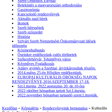
Szerb Orthodox Egyház
Betekintés a magyarországi orthodoxiára
Gasztronómia
Kapcsolodó rendezvények
Aktuális napí hírek
Ikonok
Szerb hírességek
Szerb szószedet
História
Szfvári Szerb Nemzetiségi Önkormányzati ülések
időpontja
Közmeghallgatás
Öseinkre emlékezünk,valós törtlnetek
Székesfehérvár, Tekintélyes város
Kézműves Foglalkozás
Adány gyüjtés a Szerbiai, árvizkárosultak részére.
2014.május 25-én Hősökre emlékeztünk.
EUROPAI KULTURÁLIS ÖRÖKSÉG NAPOK
RENDEZVÉNYE,2016.SZEPTEMBER 17-18.
Szt.Liturgia, 2022.augusztus 20. de.10-óra
2022 október hónapban tartott Szt.Liturgia.
2022.november hónapban tartandó szent.Liturgiák.
Kezdőlap
»
Képgaléria
»
Rendezvényeink bemutatása
»
Kulturális