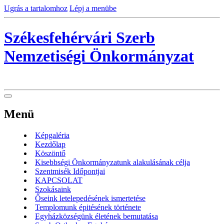
Ugrás a tartalomhoz
Lépj a menübe
Székesfehérvári Szerb
Nemzetiségi Önkormányzat
Menü
Képgaléria
Kezdőlap
Köszöntő
Kisebbségi Önkormányzatunk alakulásának célja
Szentmisék Időpontjai
KAPCSOLAT
Szokásaink
Őseink letelepedésének ismertetése
Templomunk épitésének története
Egyházközségünk életének bemutatása