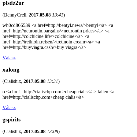
plsdz2ur
(
BennyCreli
,
2017.05.08
13:41
)
wh0cd866539 <a href=http://bentyl.news/>bentyl</a> <a
href=http://neurontin.bargains/>neurontin prices</a> <a
href=http://colchicine.life/>colchicine</a> <a
href=http://tretinoin.reisen/>tretinoin cream</a> <a
href=http://buyviagra.cash/>buy viagra</a>
Válasz
xalong
(
Cialishix
,
2017.05.08
13:31
)
o <a href= http://cialischp.com >cheap cialis</a> fallen <a
href=http://cialischp.com>cheap cialis</a>
Válasz
gspirits
(
Cialishix
,
2017.05.08
13:08
)