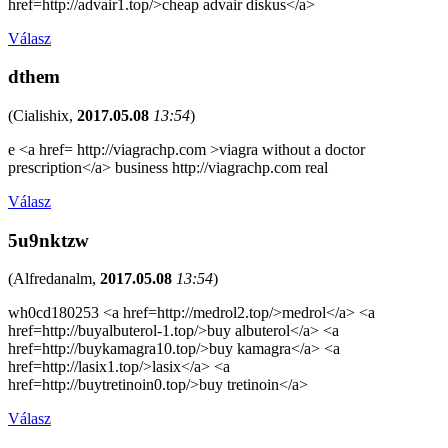
href=http://advair1.top/>cheap advair diskus</a>
Válasz
dthem
(
Cialishix
,
2017.05.08
13:54
)
e <a href= http://viagrachp.com >viagra without a doctor
prescription</a> business http://viagrachp.com real
Válasz
5u9nktzw
(
Alfredanalm
,
2017.05.08
13:54
)
wh0cd180253 <a href=http://medrol2.top/>medrol</a> <a
href=http://buyalbuterol-1.top/>buy albuterol</a> <a
href=http://buykamagra10.top/>buy kamagra</a> <a
href=http://lasix1.top/>lasix</a> <a
href=http://buytretinoin0.top/>buy tretinoin</a>
Válasz