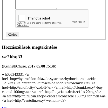
Hozzászólások megtekintése
we2khq33
(
KennethChuse
,
2017.05.08
15:38
)
wh0cd343331 <a
href=http://hydrochlorothiazide.systems/>hydrochlorothiazide
12.5</a> <a href=http://furosemide.shop/>furosemide</a> <a
href=http://zoloft.city/>zoloft</a> <a href=http://clomid.sexy/>buy
clomid 100mg</a> <a href=http://buycialis.desi/>cialis 20mg</a>
<a href=http://diflucan.shop/>order fluconazole 150 mg for men</a>
<a href=http://ventolin.sexy/>ventolin</a>