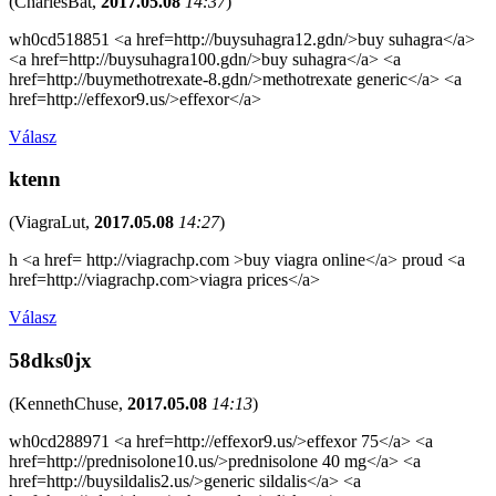
(
CharlesBat
,
2017.05.08
14:37
)
wh0cd518851 <a href=http://buysuhagra12.gdn/>buy suhagra</a>
<a href=http://buysuhagra100.gdn/>buy suhagra</a> <a
href=http://buymethotrexate-8.gdn/>methotrexate generic</a> <a
href=http://effexor9.us/>effexor</a>
Válasz
ktenn
(
ViagraLut
,
2017.05.08
14:27
)
h <a href= http://viagrachp.com >buy viagra online</a> proud <a
href=http://viagrachp.com>viagra prices</a>
Válasz
58dks0jx
(
KennethChuse
,
2017.05.08
14:13
)
wh0cd288971 <a href=http://effexor9.us/>effexor 75</a> <a
href=http://prednisolone10.us/>prednisolone 40 mg</a> <a
href=http://buysildalis2.us/>generic sildalis</a> <a