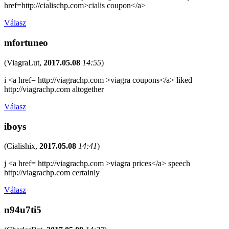
href=http://cialischp.com>cialis coupon</a>
Válasz
mfortuneo
(
ViagraLut
,
2017.05.08
14:55
)
i <a href= http://viagrachp.com >viagra coupons</a> liked
http://viagrachp.com altogether
Válasz
iboys
(
Cialishix
,
2017.05.08
14:41
)
j <a href= http://viagrachp.com >viagra prices</a> speech
http://viagrachp.com certainly
Válasz
n94u7ti5