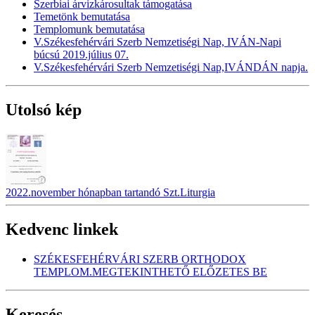
Szerbiai árvizkárosultak támogatása
Temetönk bemutatása
Templomunk bemutatása
V.Székesfehérvári Szerb Nemzetiségi Nap, IVÁN-Napi
búcsú 2019.július 07.
V.Székesfehérvári Szerb Nemzetiségi Nap,IVÁNDÁN napja.
Utolsó kép
2022.november hónapban tartandó Szt.Liturgia
Kedvenc linkek
SZÉKESFEHÉRVÁRI SZERB ORTHODOX
TEMPLOM.MEGTEKINTHETŐ ELŐZETES BE
Keresés