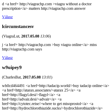
d <a href= http://viagrachp.com >viagra without a doctor
prescription</a> matters http://viagrachp.com answer
Válasz
lcircumstancesv
(
ViagraLut
,
2017.05.08
13:06
)
j <a href= http://viagrachp.com >buy viagra online</a> miss
http://viagrachp.com says
Válasz
w9uipey9
(
CharlesBat
,
2017.05.08
13:01
)
wh0cd464491 <a href=http://tadacip.world/>buy tadacip online</a>
<a href=http://atarax.associates/>atarax 25</a> <a
href=http://flagyl.desi/>flagyl</a> <a
href=http://advair.desi/>advair</a> <a
href=http://cytotec.reise/>where to get misoprostol</a> <a
href=http://hydrochlorothiazide.sucks/>hydrochlorothiazide</a>