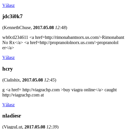
Válasz
jdc3i0k7
(
KennethChuse
,
2017.05.08
12:48
)
wh0cd234611 <a href=http://rimonabantnorx.us.com/>Rimonabant
No Rx</a> <a href=http://propranololnorx.us.com/>propranolol
er</a>
Válasz
hcry
(
Cialishix
,
2017.05.08
12:45
)
g <a href= http://viagrachp.com >buy viagra online</a> caught
http://viagrachp.com at
Válasz
nladiesr
(
ViagraLut
,
2017.05.08
12:39
)