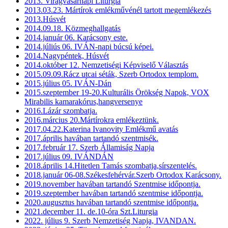
2013. Virágvasárnapi Litúrgia
2013.03.23. Mártírok emlékművénél tartott megemlékezés
2013.Húsvét
2014.09.18. Közmeghallgatás
2014.január 06. Karácsony este.
2014.júliús 06. IVÁN-napi búcsú képei.
2014.Nagypéntek, Húsvét
2014.október 12. Nemzetiségi Képviselő Választás
2015.09.09.Rácz utcai séták, Szerb Ortodox templom.
2015.július 05. IVÁN-Dán
2015.szeptember 19-20.Kulturális Örökség Napok, VOX
Mirabilis kamarakórus,hangversenye
2016.Lázár szombatja.
2016.március 20.Mártírokra emlékeztünk.
2017.04.22.Katerina Ivanovity Emlékmű avatás
2017.április havában tartandó szentmisék.
2017.február 17. Szerb Államiság Napja
2017.július 09. IVÁNDÁN
2018.április 14.Hitetlen Tamás szombatja,sírszentelés.
2018.január 06-08.Székesfehérvár.Szerb Ortodox Karácsony.
2019.november havában tartandó Szentmise időpontja.
2019.szeptember havában tartandó szentmise időpontja.
2020.augusztus havában tartandó szentmise időpontja.
2021.december 11. de.10-óra Szt.Liturgia
2022. július 9. Szerb Nemzetiség Napja, IVANDAN.