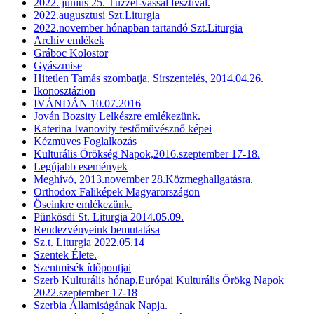
2022. június 25. Tüzzel-vassal fesztivál.
2022.augusztusi Szt.Liturgia
2022.november hónapban tartandó Szt.Liturgia
Archív emlékek
Gráboc Kolostor
Gyászmise
Hitetlen Tamás szombatja, Sírszentelés, 2014.04.26.
Ikonosztázion
IVÁNDÁN 10.07.2016
Jován Bozsity Lelkészre emlékezünk.
Katerina Ivanovity festőmüvésznő képei
Kézmüves Foglalkozás
Kulturális Örökség Napok,2016.szeptember 17-18.
Legújabb események
Meghívó, 2013.november 28.Közmeghallgatásra.
Orthodox Faliképek Magyarországon
Öseinkre emlékezünk.
Pünkösdi St. Liturgia 2014.05.09.
Rendezvényeink bemutatása
Sz.t. Liturgia 2022.05.14
Szentek Élete.
Szentmisék ídőpontjai
Szerb Kulturális hónap,Európai Kulturális Örökg Napok
2022.szeptember 17-18
Szerbia Államiságának Napja.