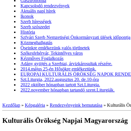
Gasztronómia
Kapcsolodó rendezvények
Aktuális napí hírek
Ikonok
Szerb hírességek
Szerb szószedet
História
Szfvári Szerb Nemzetiségi Önkormányzati ülések időpontja
Közmeghallgatás
Öseinkre emlékezünk,valós törtlnetek
Székesfehérvár, Tekintélyes város
Kézműves Foglalkozás
Adány gyüjtés a Szerbiai, árvizkárosultak részére.
2014.május 25-én Hősökre emlékeztünk.
EUROPAI KULTURÁLIS ÖRÖKSÉG NAPOK RENDEZV
Szt.Liturgia, 2022.augusztus 20. de.10-óra
2022 október hónapban tartott Szt.Liturgia.
2022.november hónapban tartandó szent.Liturgiák.
Kezdőlap
»
Képgaléria
»
Rendezvényeink bemutatása
»
Kulturális 
Kulturális Örökség Napjai Magyarország