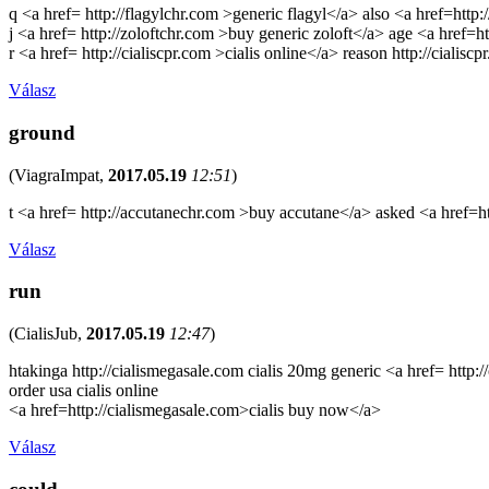
q <a href= http://flagylchr.com >generic flagyl</a> also <a href=http:
j <a href= http://zoloftchr.com >buy generic zoloft</a> age <a href=h
r <a href= http://cialiscpr.com >cialis online</a> reason http://cialisc
Válasz
ground
(
ViagraImpat
,
2017.05.19
12:51
)
t <a href= http://accutanechr.com >buy accutane</a> asked <a href=
Válasz
run
(
CialisJub
,
2017.05.19
12:47
)
htakinga http://cialismegasale.com cialis 20mg generic <a href= http:
order usa cialis online
<a href=http://cialismegasale.com>cialis buy now</a>
Válasz