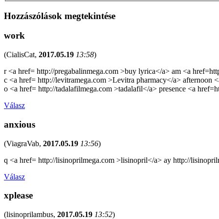
Hozzászólások megtekintése
work
(
CialisCat
,
2017.05.19
13:58
)
r <a href= http://pregabalinmega.com >buy lyrica</a> am <a href=ht
c <a href= http://levitramega.com >Levitra pharmacy</a> afternoon <
o <a href= http://tadalafilmega.com >tadalafil</a> presence <a href=h
Válasz
anxious
(
ViagraVab
,
2017.05.19
13:56
)
q <a href= http://lisinoprilmega.com >lisinopril</a> ay http://lisinopr
Válasz
xplease
(
lisinoprilambus
,
2017.05.19
13:52
)