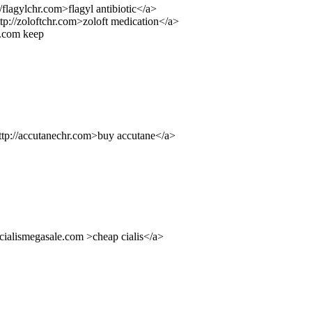
//flagylchr.com>flagyl antibiotic</a>
ttp://zoloftchr.com>zoloft medication</a>
pr.com keep
http://accutanechr.com>buy accutane</a>
//cialismegasale.com >cheap cialis</a>