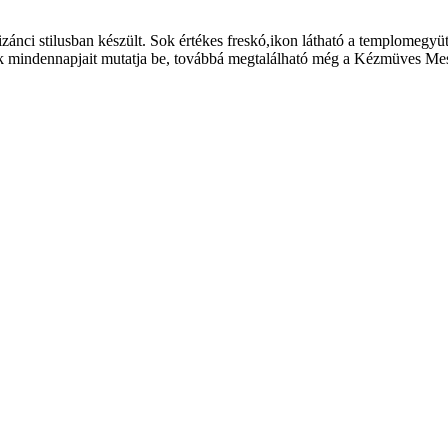
bizánci stilusban készült. Sok értékes freskó,ikon látható a templom
mindennapjait mutatja be, továbbá megtalálható még a Kézmüves Mestere