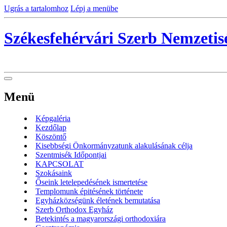
Ugrás a tartalomhoz
Lépj a menübe
Székesfehérvári Szerb Nemzeti
Menü
Képgaléria
Kezdőlap
Köszöntő
Kisebbségi Önkormányzatunk alakulásának célja
Szentmisék Időpontjai
KAPCSOLAT
Szokásaink
Őseink letelepedésének ismertetése
Templomunk épitésének története
Egyházközségünk életének bemutatása
Szerb Orthodox Egyház
Betekintés a magyarországi orthodoxiára