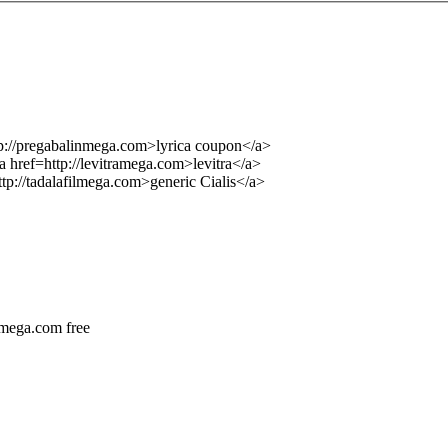
tp://pregabalinmega.com>lyrica coupon</a>
a href=http://levitramega.com>levitra</a>
ttp://tadalafilmega.com>generic Cialis</a>
ilmega.com free