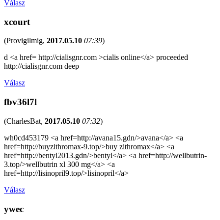
Válasz
xcourt
(
Provigilmig
,
2017.05.10
07:39
)
d <a href= http://cialisgnr.com >cialis online</a> proceeded
http://cialisgnr.com deep
Válasz
fbv36l7l
(
CharlesBat
,
2017.05.10
07:32
)
wh0cd453179 <a href=http://avana15.gdn/>avana</a> <a
href=http://buyzithromax-9.top/>buy zithromax</a> <a
href=http://bentyl2013.gdn/>bentyl</a> <a href=http://wellbutrin-
3.top/>wellbutrin xl 300 mg</a> <a
href=http://lisinopril9.top/>lisinopril</a>
Válasz
ywec