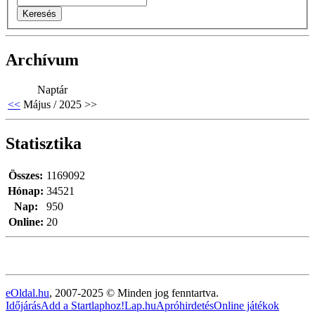
Archívum
Naptár
<<
Május / 2025
>>
Statisztika
Összes:
1169092
Hónap:
34521
Nap:
950
Online:
20
eOldal.hu
, 2007-2025 © Minden jog fenntartva.
Időjárás
Add a Startlaphoz!
Lap.hu
Apróhirdetés
Online játékok