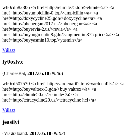
wh0cd582306 <a href=http://elimite75.top/>elimite</a> <a
href=http://buyampicillin-0.top/>ampicillin</a> <a
href=http://doxycycline25.gdn/>doxycycline</a> <a
href=http://phenergan2017.us/>phenergan</a> <a
href=http://buyrevia-2.us/>revia</a> <a
href=http://buyaugmentin8.gdn/>augmentin 875 price</a> <a
href=http://buyyasmin10.top/>yasmin</a>
Válasz
fy0osfvx
(
CharlesBat
,
2017.05.10
09:06
)
wh0cd507539 <a href=http://vardenafil2.top/>vardenafil</a> <a
href=http://buyvaltrex-3.gdn/>buy valtrex</a> <a
href=http://elimite50.us/>elimite</a> <a
href=http://tetracycline20.us/>tetracycline hcl</a>
Válasz
jeasilyi
(
Viagraloand
,
2017.05.10
09:03
)