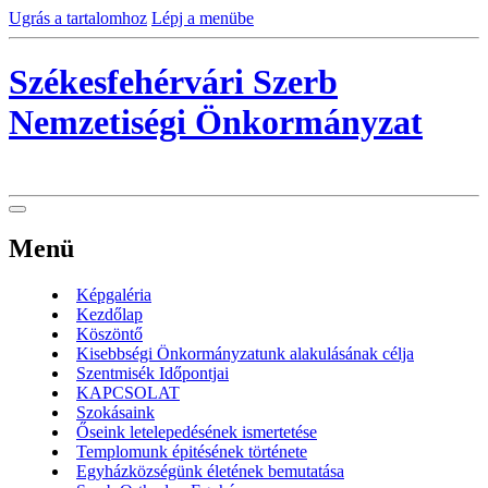
Ugrás a tartalomhoz
Lépj a menübe
Székesfehérvári Szerb
Nemzetiségi Önkormányzat
Menü
Képgaléria
Kezdőlap
Köszöntő
Kisebbségi Önkormányzatunk alakulásának célja
Szentmisék Időpontjai
KAPCSOLAT
Szokásaink
Őseink letelepedésének ismertetése
Templomunk épitésének története
Egyházközségünk életének bemutatása