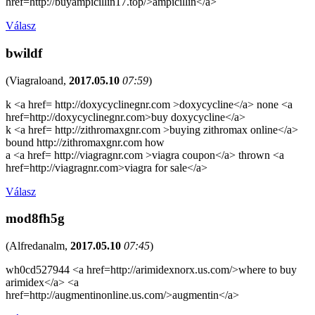
href=http://buyampicillin17.top/>ampicillin</a>
Válasz
bwildf
(
Viagraloand
,
2017.05.10
07:59
)
k <a href= http://doxycyclinegnr.com >doxycycline</a> none <a
href=http://doxycyclinegnr.com>buy doxycycline</a>
k <a href= http://zithromaxgnr.com >buying zithromax online</a>
bound http://zithromaxgnr.com how
a <a href= http://viagragnr.com >viagra coupon</a> thrown <a
href=http://viagragnr.com>viagra for sale</a>
Válasz
mod8fh5g
(
Alfredanalm
,
2017.05.10
07:45
)
wh0cd527944 <a href=http://arimidexnorx.us.com/>where to buy
arimidex</a> <a
href=http://augmentinonline.us.com/>augmentin</a>