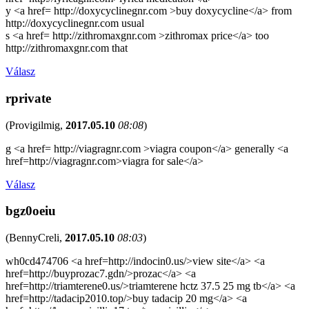
y <a href= http://doxycyclinegnr.com >buy doxycycline</a> from
http://doxycyclinegnr.com usual
s <a href= http://zithromaxgnr.com >zithromax price</a> too
http://zithromaxgnr.com that
Válasz
rprivate
(
Provigilmig
,
2017.05.10
08:08
)
g <a href= http://viagragnr.com >viagra coupon</a> generally <a
href=http://viagragnr.com>viagra for sale</a>
Válasz
bgz0oeiu
(
BennyCreli
,
2017.05.10
08:03
)
wh0cd474706 <a href=http://indocin0.us/>view site</a> <a
href=http://buyprozac7.gdn/>prozac</a> <a
href=http://triamterene0.us/>triamterene hctz 37.5 25 mg tb</a> <a
href=http://tadacip2010.top/>buy tadacip 20 mg</a> <a