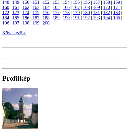
148
|
149
|
150
|
151
|
152
|
153
|
154
|
155
|
156
|
157
|
158
|
159
|
160
|
161
|
162
|
163
|
164
|
165
|
166
|
167
|
168
|
169
|
170
|
171
|
172
|
173
|
174
|
175
|
176
|
177
|
178
|
179
|
180
|
181
|
182
|
183
|
184
|
185
|
186
|
187
|
188
|
189
|
190
|
191
|
192
|
193
|
194
|
195
|
196
|
197
|
198
|
199
|
200
Következő »
Profilkép