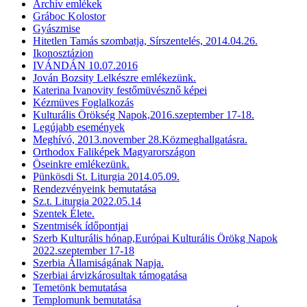
Archív emlékek
Gráboc Kolostor
Gyászmise
Hitetlen Tamás szombatja, Sírszentelés, 2014.04.26.
Ikonosztázion
IVÁNDÁN 10.07.2016
Jován Bozsity Lelkészre emlékezünk.
Katerina Ivanovity festőmüvésznő képei
Kézmüves Foglalkozás
Kulturális Örökség Napok,2016.szeptember 17-18.
Legújabb események
Meghívó, 2013.november 28.Közmeghallgatásra.
Orthodox Faliképek Magyarországon
Öseinkre emlékezünk.
Pünkösdi St. Liturgia 2014.05.09.
Rendezvényeink bemutatása
Sz.t. Liturgia 2022.05.14
Szentek Élete.
Szentmisék ídőpontjai
Szerb Kulturális hónap,Európai Kulturális Örökg Napok
2022.szeptember 17-18
Szerbia Államiságának Napja.
Szerbiai árvizkárosultak támogatása
Temetönk bemutatása
Templomunk bemutatása