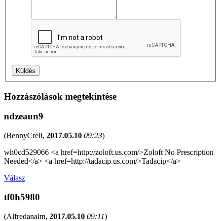
Hozzászólások megtekintése
ndzeaun9
(
BennyCreli
,
2017.05.10
09:23
)
wh0cd529066 <a href=http://zoloft.us.com/>Zoloft No Prescription
Needed</a> <a href=http://tadacip.us.com/>Tadacip</a>
Válasz
tf0h5980
(
Alfredanalm
,
2017.05.10
09:11
)