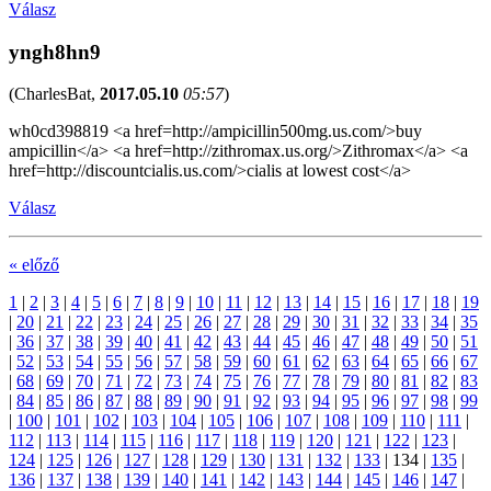
Válasz
yngh8hn9
(
CharlesBat
,
2017.05.10
05:57
)
wh0cd398819 <a href=http://ampicillin500mg.us.com/>buy
ampicillin</a> <a href=http://zithromax.us.org/>Zithromax</a> <a
href=http://discountcialis.us.com/>cialis at lowest cost</a>
Válasz
« előző
1
|
2
|
3
|
4
|
5
|
6
|
7
|
8
|
9
|
10
|
11
|
12
|
13
|
14
|
15
|
16
|
17
|
18
|
19
|
20
|
21
|
22
|
23
|
24
|
25
|
26
|
27
|
28
|
29
|
30
|
31
|
32
|
33
|
34
|
35
|
36
|
37
|
38
|
39
|
40
|
41
|
42
|
43
|
44
|
45
|
46
|
47
|
48
|
49
|
50
|
51
|
52
|
53
|
54
|
55
|
56
|
57
|
58
|
59
|
60
|
61
|
62
|
63
|
64
|
65
|
66
|
67
|
68
|
69
|
70
|
71
|
72
|
73
|
74
|
75
|
76
|
77
|
78
|
79
|
80
|
81
|
82
|
83
|
84
|
85
|
86
|
87
|
88
|
89
|
90
|
91
|
92
|
93
|
94
|
95
|
96
|
97
|
98
|
99
|
100
|
101
|
102
|
103
|
104
|
105
|
106
|
107
|
108
|
109
|
110
|
111
|
112
|
113
|
114
|
115
|
116
|
117
|
118
|
119
|
120
|
121
|
122
|
123
|
124
|
125
|
126
|
127
|
128
|
129
|
130
|
131
|
132
|
133
|
134
|
135
|
136
|
137
|
138
|
139
|
140
|
141
|
142
|
143
|
144
|
145
|
146
|
147
|