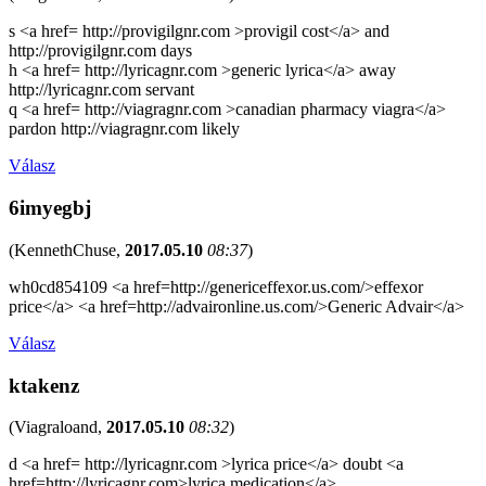
s <a href= http://provigilgnr.com >provigil cost</a> and
http://provigilgnr.com days
h <a href= http://lyricagnr.com >generic lyrica</a> away
http://lyricagnr.com servant
q <a href= http://viagragnr.com >canadian pharmacy viagra</a>
pardon http://viagragnr.com likely
Válasz
6imyegbj
(
KennethChuse
,
2017.05.10
08:37
)
wh0cd854109 <a href=http://genericeffexor.us.com/>effexor
price</a> <a href=http://advaironline.us.com/>Generic Advair</a>
Válasz
ktakenz
(
Viagraloand
,
2017.05.10
08:32
)
d <a href= http://lyricagnr.com >lyrica price</a> doubt <a
href=http://lyricagnr.com>lyrica medication</a>