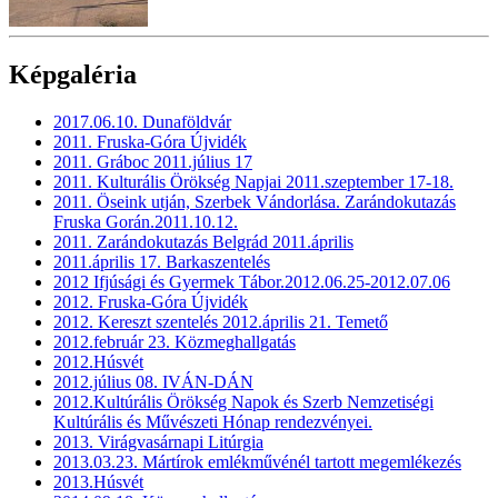
Képgaléria
2017.06.10. Dunaföldvár
2011. Fruska-Góra Újvidék
2011. Gráboc 2011.július 17
2011. Kulturális Örökség Napjai 2011.szeptember 17-18.
2011. Öseink utján, Szerbek Vándorlása. Zarándokutazás
Fruska Gorán.2011.10.12.
2011. Zarándokutazás Belgrád 2011.április
2011.április 17. Barkaszentelés
2012 Ifjúsági és Gyermek Tábor.2012.06.25-2012.07.06
2012. Fruska-Góra Újvidék
2012. Kereszt szentelés 2012.április 21. Temető
2012.február 23. Közmeghallgatás
2012.Húsvét
2012.július 08. IVÁN-DÁN
2012.Kultúrális Örökség Napok és Szerb Nemzetiségi
Kultúrális és Művészeti Hónap rendezvényei.
2013. Virágvasárnapi Litúrgia
2013.03.23. Mártírok emlékművénél tartott megemlékezés
2013.Húsvét