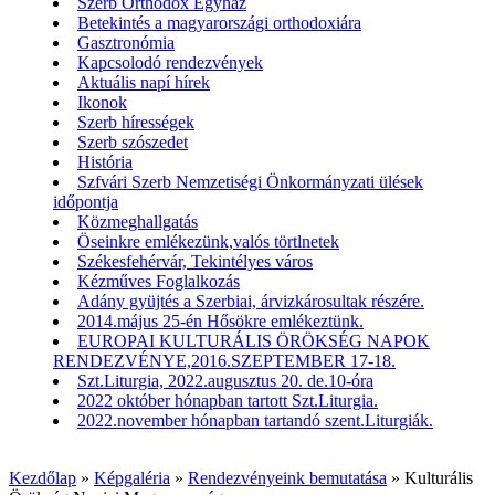
Szerb Orthodox Egyház
Betekintés a magyarországi orthodoxiára
Gasztronómia
Kapcsolodó rendezvények
Aktuális napí hírek
Ikonok
Szerb hírességek
Szerb szószedet
História
Szfvári Szerb Nemzetiségi Önkormányzati ülések
időpontja
Közmeghallgatás
Öseinkre emlékezünk,valós törtlnetek
Székesfehérvár, Tekintélyes város
Kézműves Foglalkozás
Adány gyüjtés a Szerbiai, árvizkárosultak részére.
2014.május 25-én Hősökre emlékeztünk.
EUROPAI KULTURÁLIS ÖRÖKSÉG NAPOK
RENDEZVÉNYE,2016.SZEPTEMBER 17-18.
Szt.Liturgia, 2022.augusztus 20. de.10-óra
2022 október hónapban tartott Szt.Liturgia.
2022.november hónapban tartandó szent.Liturgiák.
Kezdőlap
»
Képgaléria
»
Rendezvényeink bemutatása
»
Kulturális