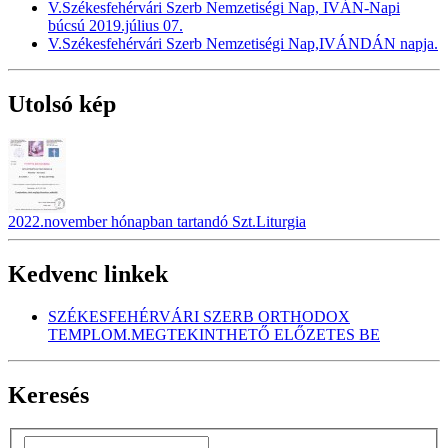
V.Székesfehérvári Szerb Nemzetiségi Nap, IVÁN-Napi
búcsú 2019.július 07.
V.Székesfehérvári Szerb Nemzetiségi Nap,IVÁNDÁN napja.
Utolsó kép
2022.november hónapban tartandó Szt.Liturgia
Kedvenc linkek
SZÉKESFEHÉRVÁRI SZERB ORTHODOX
TEMPLOM.MEGTEKINTHETŐ ELŐZETES BE
Keresés