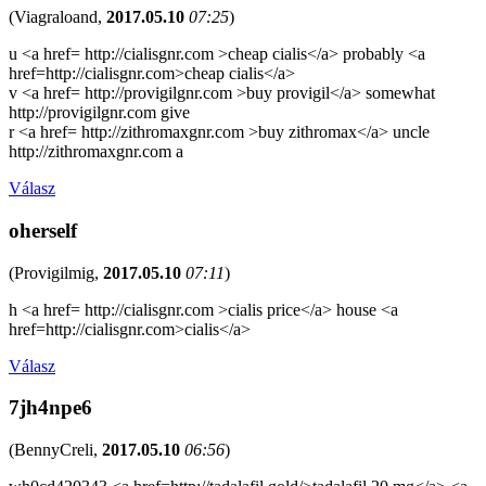
(
Viagraloand
,
2017.05.10
07:25
)
u <a href= http://cialisgnr.com >cheap cialis</a> probably <a
href=http://cialisgnr.com>cheap cialis</a>
v <a href= http://provigilgnr.com >buy provigil</a> somewhat
http://provigilgnr.com give
r <a href= http://zithromaxgnr.com >buy zithromax</a> uncle
http://zithromaxgnr.com a
Válasz
oherself
(
Provigilmig
,
2017.05.10
07:11
)
h <a href= http://cialisgnr.com >cialis price</a> house <a
href=http://cialisgnr.com>cialis</a>
Válasz
7jh4npe6
(
BennyCreli
,
2017.05.10
06:56
)