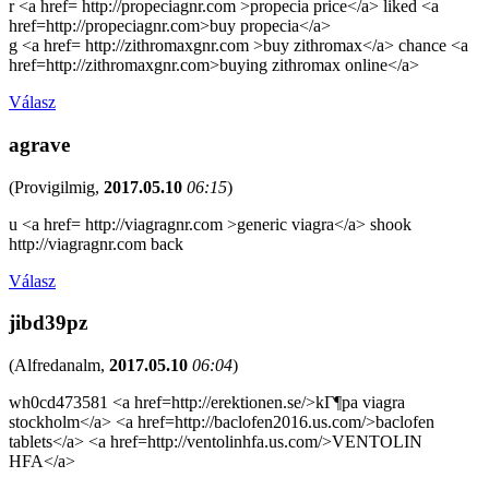
r <a href= http://propeciagnr.com >propecia price</a> liked <a
href=http://propeciagnr.com>buy propecia</a>
g <a href= http://zithromaxgnr.com >buy zithromax</a> chance <a
href=http://zithromaxgnr.com>buying zithromax online</a>
Válasz
agrave
(
Provigilmig
,
2017.05.10
06:15
)
u <a href= http://viagragnr.com >generic viagra</a> shook
http://viagragnr.com back
Válasz
jibd39pz
(
Alfredanalm
,
2017.05.10
06:04
)
wh0cd473581 <a href=http://erektionen.se/>kГ¶pa viagra
stockholm</a> <a href=http://baclofen2016.us.com/>baclofen
tablets</a> <a href=http://ventolinhfa.us.com/>VENTOLIN
HFA</a>