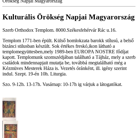
Örökség Napjai Magyarország
Kulturális Örökség Napjai Magyarország
Szerb Orthodox Templom. 8000.Székesfehérvár Rác u.16.
Templom 1771-ben épült. Külső homlokzata barokk stílusú, a belső
bizánci stilusban készült. Sok értékes freskó,ikon látható a
templomegyüttesben,mely 1989-ben EUROPA NOSTRE fődíjat
kapott. Templomunk szomszédjában található a Tájház, mely a szerb
családok mindennapjait mutatja be, továbbá megtalálható még a
Kézmüves Mesterek Háza is. Vezetés óránként, ill. igény szerint
indul. Szept. 19-én 10h. Liturgia.
Szo. 9-12h. 13-17h. Vasárnap: 10-17h ig várjuk a látogatókat.