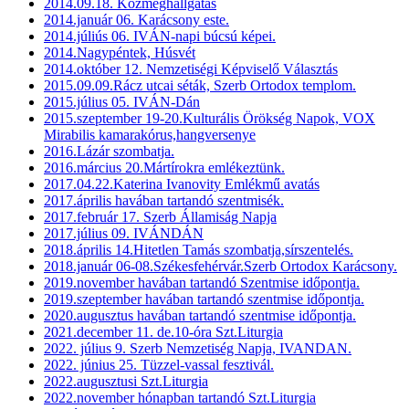
2014.09.18. Közmeghallgatás
2014.január 06. Karácsony este.
2014.júliús 06. IVÁN-napi búcsú képei.
2014.Nagypéntek, Húsvét
2014.október 12. Nemzetiségi Képviselő Választás
2015.09.09.Rácz utcai séták, Szerb Ortodox templom.
2015.július 05. IVÁN-Dán
2015.szeptember 19-20.Kulturális Örökség Napok, VOX
Mirabilis kamarakórus,hangversenye
2016.Lázár szombatja.
2016.március 20.Mártírokra emlékeztünk.
2017.04.22.Katerina Ivanovity Emlékmű avatás
2017.április havában tartandó szentmisék.
2017.február 17. Szerb Államiság Napja
2017.július 09. IVÁNDÁN
2018.április 14.Hitetlen Tamás szombatja,sírszentelés.
2018.január 06-08.Székesfehérvár.Szerb Ortodox Karácsony.
2019.november havában tartandó Szentmise időpontja.
2019.szeptember havában tartandó szentmise időpontja.
2020.augusztus havában tartandó szentmise időpontja.
2021.december 11. de.10-óra Szt.Liturgia
2022. július 9. Szerb Nemzetiség Napja, IVANDAN.
2022. június 25. Tüzzel-vassal fesztivál.
2022.augusztusi Szt.Liturgia
2022.november hónapban tartandó Szt.Liturgia