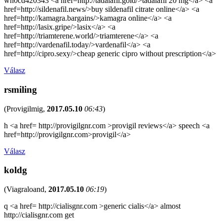
wh0cd420343 <a href=http://tadalafil.gold/>tadalafil 20 mg</a> <a
href=http://sildenafil.news/>buy sildenafil citrate online</a> <a
href=http://kamagra.bargains/>kamagra online</a> <a
href=http://lasix.gripe/>lasix</a> <a
href=http://triamterene.world/>triamterene</a> <a
href=http://vardenafil.today/>vardenafil</a> <a
href=http://cipro.sexy/>cheap generic cipro without prescription</a>
Válasz
rsmiling
(
Provigilmig
,
2017.05.10
06:43
)
h <a href= http://provigilgnr.com >provigil reviews</a> speech <a
href=http://provigilgnr.com>provigil</a>
Válasz
koldg
(
Viagraloand
,
2017.05.10
06:19
)
q <a href= http://cialisgnr.com >generic cialis</a> almost
http://cialisgnr.com get