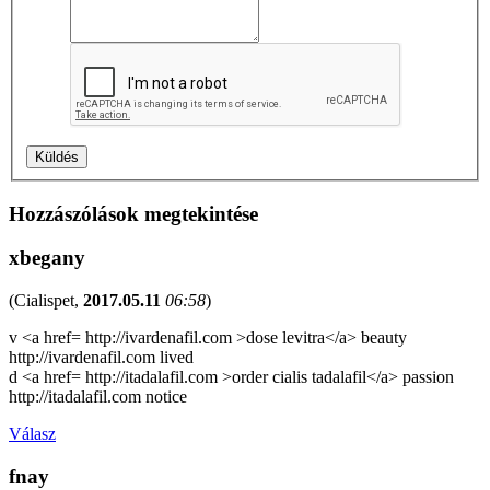
Hozzászólások megtekintése
xbegany
(
Cialispet
,
2017.05.11
06:58
)
v <a href= http://ivardenafil.com >dose levitra</a> beauty
http://ivardenafil.com lived
d <a href= http://itadalafil.com >order cialis tadalafil</a> passion
http://itadalafil.com notice
Válasz
fnay