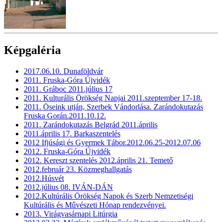
Képgaléria
2017.06.10. Dunaföldvár
2011. Fruska-Góra Újvidék
2011. Gráboc 2011.július 17
2011. Kulturális Örökség Napjai 2011.szeptember 17-18.
2011. Öseink utján, Szerbek Vándorlása. Zarándokutazás
Fruska Gorán.2011.10.12.
2011. Zarándokutazás Belgrád 2011.április
2011.április 17. Barkaszentelés
2012 Ifjúsági és Gyermek Tábor.2012.06.25-2012.07.06
2012. Fruska-Góra Újvidék
2012. Kereszt szentelés 2012.április 21. Temető
2012.február 23. Közmeghallgatás
2012.Húsvét
2012.július 08. IVÁN-DÁN
2012.Kultúrális Örökség Napok és Szerb Nemzetiségi
Kultúrális és Művészeti Hónap rendezvényei.
2013. Virágvasárnapi Litúrgia