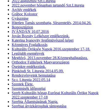
2022.augusztusi Szt.Liturgia
2022.november hónapban tartandó Szt.Liturgia
Archív emlékek
Gráboc Kolostor
Gyászmise
Hitetlen Tamás szombatja, Sírszentelés, 2014.04.26.
Ikonosztázion
IVÁNDÁN 10.07.2016
Jován Bozsity Lelkészre emlékezünk.
Katerina Ivanovity festőmüvésznő képei
Kézmüves Foglalkozás
Kulturális Örökség Napok,2016.szeptember 17-18.
Legújabb események
Meghívó, 2013.november 28.Közmeghallgatásra.
Orthodox Faliképek Magyarországon
Öseinkre emlékezünk.
Pünkösdi St. Liturgia 2014.05.09.
Rendezvényeink bemutatása
Sz.t. Liturgia 2022.05.14
Szentek Élete.
Szentmisék ídőpontjai
Szerb Kulturális hónap,Európai Kulturális Örökg Napok
2022.szeptember 17-18
Szerbia Államiságának Napja.
Szerbiai árvizkárosultak támogatása