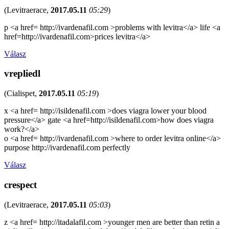
(
Levitraerace
,
2017.05.11
05:29
)
p <a href= http://ivardenafil.com >problems with levitra</a> life <a
href=http://ivardenafil.com>prices levitra</a>
Válasz
vrepliedl
(
Cialispet
,
2017.05.11
05:19
)
x <a href= http://isildenafil.com >does viagra lower your blood
pressure</a> gate <a href=http://isildenafil.com>how does viagra
work?</a>
o <a href= http://ivardenafil.com >where to order levitra online</a>
purpose http://ivardenafil.com perfectly
Válasz
crespect
(
Levitraerace
,
2017.05.11
05:03
)
z <a href= http://itadalafil.com >younger men are better than retin a