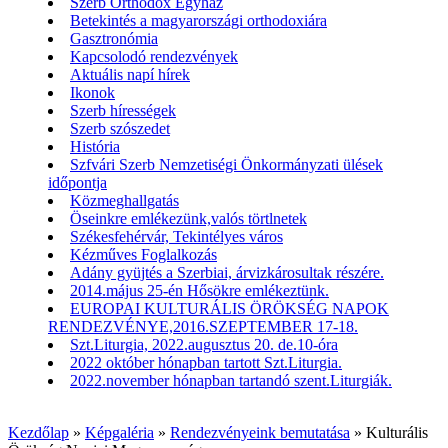
Szerb Orthodox Egyház
Betekintés a magyarországi orthodoxiára
Gasztronómia
Kapcsolodó rendezvények
Aktuális napí hírek
Ikonok
Szerb hírességek
Szerb szószedet
História
Szfvári Szerb Nemzetiségi Önkormányzati ülések
időpontja
Közmeghallgatás
Öseinkre emlékezünk,valós törtlnetek
Székesfehérvár, Tekintélyes város
Kézműves Foglalkozás
Adány gyüjtés a Szerbiai, árvizkárosultak részére.
2014.május 25-én Hősökre emlékeztünk.
EUROPAI KULTURÁLIS ÖRÖKSÉG NAPOK
RENDEZVÉNYE,2016.SZEPTEMBER 17-18.
Szt.Liturgia, 2022.augusztus 20. de.10-óra
2022 október hónapban tartott Szt.Liturgia.
2022.november hónapban tartandó szent.Liturgiák.
Kezdőlap
»
Képgaléria
»
Rendezvényeink bemutatása
»
Kulturális