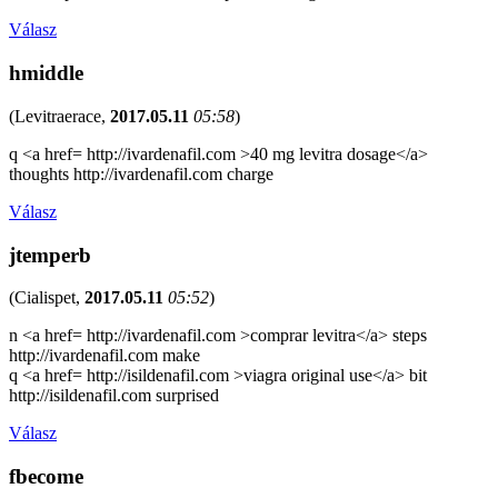
Válasz
hmiddle
(
Levitraerace
,
2017.05.11
05:58
)
q <a href= http://ivardenafil.com >40 mg levitra dosage</a>
thoughts http://ivardenafil.com charge
Válasz
jtemperb
(
Cialispet
,
2017.05.11
05:52
)
n <a href= http://ivardenafil.com >comprar levitra</a> steps
http://ivardenafil.com make
q <a href= http://isildenafil.com >viagra original use</a> bit
http://isildenafil.com surprised
Válasz
fbecome