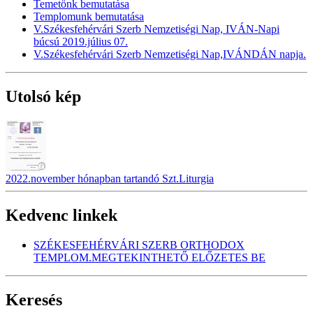
Temetönk bemutatása
Templomunk bemutatása
V.Székesfehérvári Szerb Nemzetiségi Nap, IVÁN-Napi
búcsú 2019.július 07.
V.Székesfehérvári Szerb Nemzetiségi Nap,IVÁNDÁN napja.
Utolsó kép
2022.november hónapban tartandó Szt.Liturgia
Kedvenc linkek
SZÉKESFEHÉRVÁRI SZERB ORTHODOX
TEMPLOM.MEGTEKINTHETŐ ELŐZETES BE
Keresés