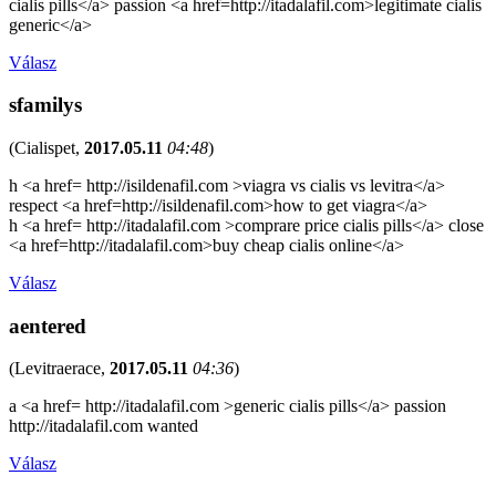
cialis pills</a> passion <a href=http://itadalafil.com>legitimate cialis
generic</a>
Válasz
sfamilys
(
Cialispet
,
2017.05.11
04:48
)
h <a href= http://isildenafil.com >viagra vs cialis vs levitra</a>
respect <a href=http://isildenafil.com>how to get viagra</a>
h <a href= http://itadalafil.com >comprare price cialis pills</a> close
<a href=http://itadalafil.com>buy cheap cialis online</a>
Válasz
aentered
(
Levitraerace
,
2017.05.11
04:36
)
a <a href= http://itadalafil.com >generic cialis pills</a> passion
http://itadalafil.com wanted
Válasz