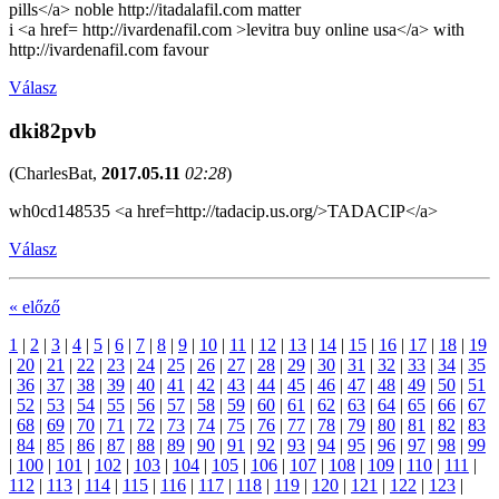
pills</a> noble http://itadalafil.com matter
i <a href= http://ivardenafil.com >levitra buy online usa</a> with
http://ivardenafil.com favour
Válasz
dki82pvb
(
CharlesBat
,
2017.05.11
02:28
)
wh0cd148535 <a href=http://tadacip.us.org/>TADACIP</a>
Válasz
« előző
1
|
2
|
3
|
4
|
5
|
6
|
7
|
8
|
9
|
10
|
11
|
12
|
13
|
14
|
15
|
16
|
17
|
18
|
19
|
20
|
21
|
22
|
23
|
24
|
25
|
26
|
27
|
28
|
29
|
30
|
31
|
32
|
33
|
34
|
35
|
36
|
37
|
38
|
39
|
40
|
41
|
42
|
43
|
44
|
45
|
46
|
47
|
48
|
49
|
50
|
51
|
52
|
53
|
54
|
55
|
56
|
57
|
58
|
59
|
60
|
61
|
62
|
63
|
64
|
65
|
66
|
67
|
68
|
69
|
70
|
71
|
72
|
73
|
74
|
75
|
76
|
77
|
78
|
79
|
80
|
81
|
82
|
83
|
84
|
85
|
86
|
87
|
88
|
89
|
90
|
91
|
92
|
93
|
94
|
95
|
96
|
97
|
98
|
99
|
100
|
101
|
102
|
103
|
104
|
105
|
106
|
107
|
108
|
109
|
110
|
111
|
112
|
113
|
114
|
115
|
116
|
117
|
118
|
119
|
120
|
121
|
122
|
123
|