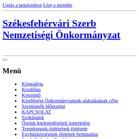
Ugrás a tartalomhoz
Lépj a menübe
Székesfehérvári Szerb
Nemzetiségi Önkormányzat
Menü
Képgaléria
Kezdőlap
Köszöntő
Kisebbségi Önkormányzatunk alakulásának célja
Szentmisék Időpontjai
KAPCSOLAT
Szokásaink
Őseink letelepedésének ismertetése
Templomunk épitésének története
Egyházközségünk életének bemutatása