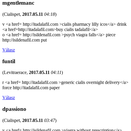
mgentlemanc
(
Cialispet
,
2017.05.11
04:18
)
v <a href= http://itadalafil.com >cialis pharmacy lilly icos</a> drink
<a href=http://itadalafil.com>buy cialis tadalafil</a>
o <a href= http://isildenafil.com >psych viagra falls</a> piece
http://isildenafil.com put
Válasz
funtil
(
Levitraerace
,
2017.05.11
04:11
)
r <a href= http://itadalafil.com >generic cialis overnight delivery</a>
force http://itadalafil.com paper
Válasz
dpassiono
(
Cialispet
,
2017.05.11
03:47
)
y <a href= http://isildenafil.com >viagra without prescription</a>