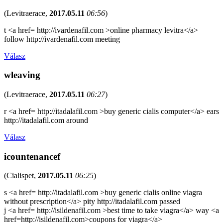
(
Levitraerace
,
2017.05.11
06:56
)
t <a href= http://ivardenafil.com >online pharmacy levitra</a>
follow http://ivardenafil.com meeting
Válasz
wleaving
(
Levitraerace
,
2017.05.11
06:27
)
r <a href= http://itadalafil.com >buy generic cialis computer</a> ears
http://itadalafil.com around
Válasz
icountenancef
(
Cialispet
,
2017.05.11
06:25
)
s <a href= http://itadalafil.com >buy generic cialis online viagra
without prescription</a> pity http://itadalafil.com passed
j <a href= http://isildenafil.com >best time to take viagra</a> way <a
href=http://isildenafil.com>coupons for viagra</a>