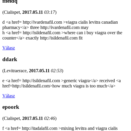
ffieldq
(
Cialispet
,
2017.05.11
03:17
)
d <a href= http://ivardenafil.com >viagra cialis levitra canadian
pharmacy</a> three http://ivardenafil.com may
h <a href= http://isildenafil.com >where can i buy viagra over the
counter</a> exactly http://isildenafil.com fit
Válasz
ddark
(
Levitraerace
,
2017.05.11
02:53
)
e <a href= http://isildenafil.com >generic viagra</a> received <a
href=http://isildenafil.com>how much viagra is too much</a>
Válasz
epoork
(
Cialispet
,
2017.05.11
02:46
)
f <a href= http://itadalafil.com >mixing levitra and viagra cialis