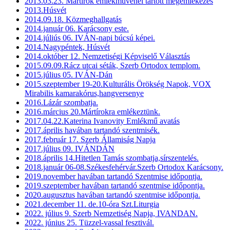
2013.03.23. Mártírok emlékművénél tartott megemlékezés
2013.Húsvét
2014.09.18. Közmeghallgatás
2014.január 06. Karácsony este.
2014.júliús 06. IVÁN-napi búcsú képei.
2014.Nagypéntek, Húsvét
2014.október 12. Nemzetiségi Képviselő Választás
2015.09.09.Rácz utcai séták, Szerb Ortodox templom.
2015.július 05. IVÁN-Dán
2015.szeptember 19-20.Kulturális Örökség Napok, VOX
Mirabilis kamarakórus,hangversenye
2016.Lázár szombatja.
2016.március 20.Mártírokra emlékeztünk.
2017.04.22.Katerina Ivanovity Emlékmű avatás
2017.április havában tartandó szentmisék.
2017.február 17. Szerb Államiság Napja
2017.július 09. IVÁNDÁN
2018.április 14.Hitetlen Tamás szombatja,sírszentelés.
2018.január 06-08.Székesfehérvár.Szerb Ortodox Karácsony.
2019.november havában tartandó Szentmise időpontja.
2019.szeptember havában tartandó szentmise időpontja.
2020.augusztus havában tartandó szentmise időpontja.
2021.december 11. de.10-óra Szt.Liturgia
2022. július 9. Szerb Nemzetiség Napja, IVANDAN.
2022. június 25. Tüzzel-vassal fesztivál.