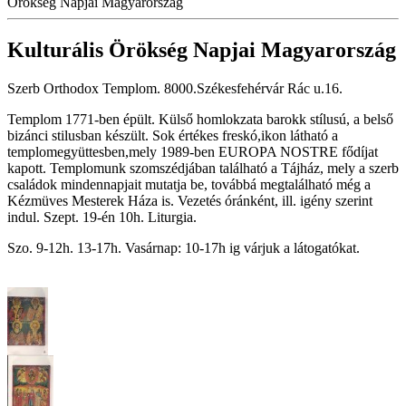
Örökség Napjai Magyarország
Kulturális Örökség Napjai Magyarország
Szerb Orthodox Templom. 8000.Székesfehérvár Rác u.16.
Templom 1771-ben épült. Külső homlokzata barokk stílusú, a belső
bizánci stilusban készült. Sok értékes freskó,ikon látható a
templomegyüttesben,mely 1989-ben EUROPA NOSTRE fődíjat
kapott. Templomunk szomszédjában található a Tájház, mely a szerb
családok mindennapjait mutatja be, továbbá megtalálható még a
Kézmüves Mesterek Háza is. Vezetés óránként, ill. igény szerint
indul. Szept. 19-én 10h. Liturgia.
Szo. 9-12h. 13-17h. Vasárnap: 10-17h ig várjuk a látogatókat.