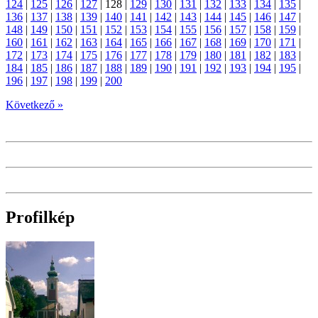
124
|
125
|
126
|
127
|
128
|
129
|
130
|
131
|
132
|
133
|
134
|
135
|
136
|
137
|
138
|
139
|
140
|
141
|
142
|
143
|
144
|
145
|
146
|
147
|
148
|
149
|
150
|
151
|
152
|
153
|
154
|
155
|
156
|
157
|
158
|
159
|
160
|
161
|
162
|
163
|
164
|
165
|
166
|
167
|
168
|
169
|
170
|
171
|
172
|
173
|
174
|
175
|
176
|
177
|
178
|
179
|
180
|
181
|
182
|
183
|
184
|
185
|
186
|
187
|
188
|
189
|
190
|
191
|
192
|
193
|
194
|
195
|
196
|
197
|
198
|
199
|
200
Következő »
Profilkép