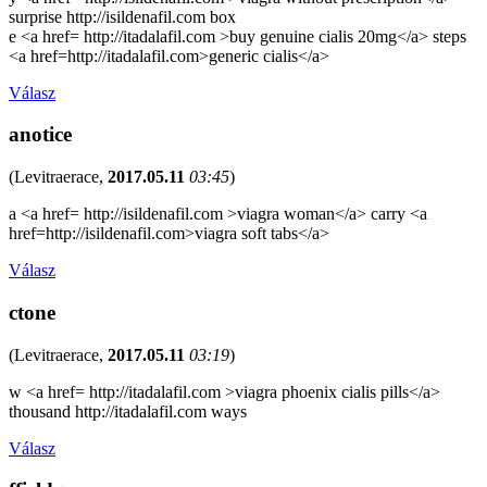
surprise http://isildenafil.com box
e <a href= http://itadalafil.com >buy genuine cialis 20mg</a> steps
<a href=http://itadalafil.com>generic cialis</a>
Válasz
anotice
(
Levitraerace
,
2017.05.11
03:45
)
a <a href= http://isildenafil.com >viagra woman</a> carry <a
href=http://isildenafil.com>viagra soft tabs</a>
Válasz
ctone
(
Levitraerace
,
2017.05.11
03:19
)
w <a href= http://itadalafil.com >viagra phoenix cialis pills</a>
thousand http://itadalafil.com ways
Válasz