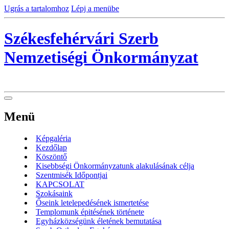
Ugrás a tartalomhoz
Lépj a menübe
Székesfehérvári Szerb
Nemzetiségi Önkormányzat
Menü
Képgaléria
Kezdőlap
Köszöntő
Kisebbségi Önkormányzatunk alakulásának célja
Szentmisék Időpontjai
KAPCSOLAT
Szokásaink
Őseink letelepedésének ismertetése
Templomunk épitésének története
Egyházközségünk életének bemutatása