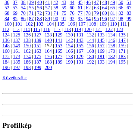
|
36
|
37
|
38
|
39
|
40
|
41
|
42
|
43
|
44
|
45
|
46
|
47
|
48
|
49
|
50
|
51
|
52
|
53
|
54
|
55
|
56
|
57
|
58
|
59
|
60
|
61
|
62
|
63
|
64
|
65
|
66
|
67
|
68
|
69
|
70
|
71
|
72
|
73
|
74
|
75
|
76
|
77
|
78
|
79
|
80
|
81
|
82
|
83
|
84
|
85
|
86
|
87
|
88
|
89
|
90
|
91
|
92
|
93
|
94
|
95
|
96
|
97
|
98
|
99
|
100
|
101
|
102
|
103
|
104
|
105
|
106
|
107
|
108
|
109
|
110
|
111
|
112
|
113
|
114
|
115
|
116
|
117
|
118
|
119
|
120
|
121
|
122
|
123
|
124
|
125
|
126
|
127
|
128
|
129
|
130
|
131
|
132
|
133
|
134
|
135
|
136
|
137
|
138
|
139
|
140
|
141
|
142
|
143
|
144
|
145
|
146
|
147
|
148
|
149
|
150
|
151
|
152
|
153
|
154
|
155
|
156
|
157
|
158
|
159
|
160
|
161
|
162
|
163
|
164
|
165
|
166
|
167
|
168
|
169
|
170
|
171
|
172
|
173
|
174
|
175
|
176
|
177
|
178
|
179
|
180
|
181
|
182
|
183
|
184
|
185
|
186
|
187
|
188
|
189
|
190
|
191
|
192
|
193
|
194
|
195
|
196
|
197
|
198
|
199
|
200
Következő »
Profilkép