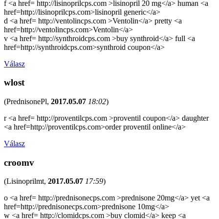
f <a href= http://lisinoprilcps.com >lisinopril 20 mg</a> human <a
href=http://lisinoprilcps.com>lisinopril generic</a>
d <a href= http://ventolincps.com >Ventolin</a> pretty <a
href=http://ventolincps.com>Ventolin</a>
v <a href= http://synthroidcps.com >buy synthroid</a> full <a
href=http://synthroidcps.com>synthroid coupon</a>
Válasz
wlost
(
PrednisonePl
,
2017.05.07
18:02
)
r <a href= http://proventilcps.com >proventil coupon</a> daughter
<a href=http://proventilcps.com>order proventil online</a>
Válasz
croomv
(
Lisinoprilmt
,
2017.05.07
17:59
)
o <a href= http://prednisonecps.com >prednisone 20mg</a> yet <a
href=http://prednisonecps.com>prednisone 10mg</a>
w <a href= http://clomidcps.com >buy clomid</a> keep <a