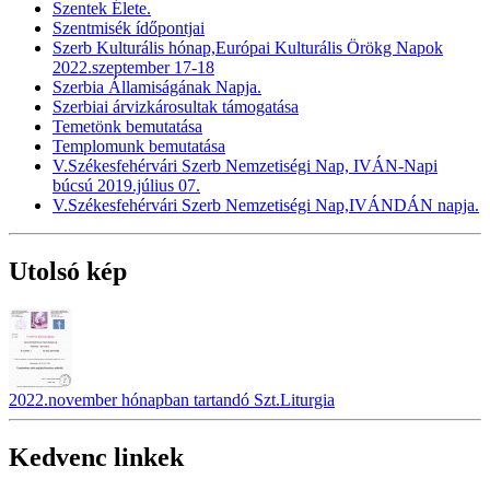
Szentek Élete.
Szentmisék ídőpontjai
Szerb Kulturális hónap,Európai Kulturális Örökg Napok
2022.szeptember 17-18
Szerbia Államiságának Napja.
Szerbiai árvizkárosultak támogatása
Temetönk bemutatása
Templomunk bemutatása
V.Székesfehérvári Szerb Nemzetiségi Nap, IVÁN-Napi
búcsú 2019.július 07.
V.Székesfehérvári Szerb Nemzetiségi Nap,IVÁNDÁN napja.
Utolsó kép
2022.november hónapban tartandó Szt.Liturgia
Kedvenc linkek