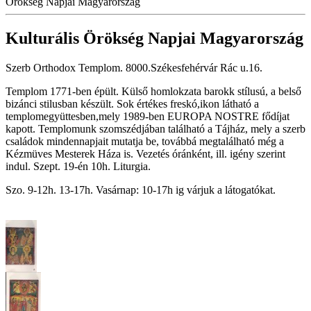
Örökség Napjai Magyarország
Kulturális Örökség Napjai Magyarország
Szerb Orthodox Templom. 8000.Székesfehérvár Rác u.16.
Templom 1771-ben épült. Külső homlokzata barokk stílusú, a belső
bizánci stilusban készült. Sok értékes freskó,ikon látható a
templomegyüttesben,mely 1989-ben EUROPA NOSTRE fődíjat
kapott. Templomunk szomszédjában található a Tájház, mely a szerb
családok mindennapjait mutatja be, továbbá megtalálható még a
Kézmüves Mesterek Háza is. Vezetés óránként, ill. igény szerint
indul. Szept. 19-én 10h. Liturgia.
Szo. 9-12h. 13-17h. Vasárnap: 10-17h ig várjuk a látogatókat.