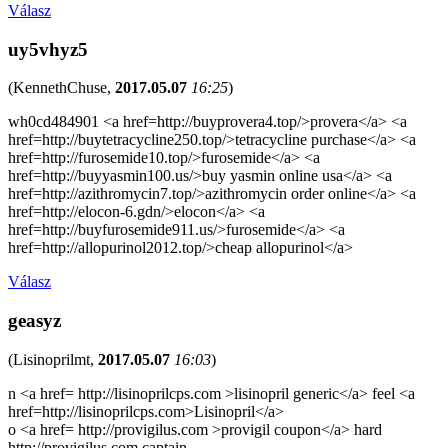
Válasz
uy5vhyz5
(
KennethChuse
,
2017.05.07
16:25
)
wh0cd484901 <a href=http://buyprovera4.top/>provera</a> <a
href=http://buytetracycline250.top/>tetracycline purchase</a> <a
href=http://furosemide10.top/>furosemide</a> <a
href=http://buyyasmin100.us/>buy yasmin online usa</a> <a
href=http://azithromycin7.top/>azithromycin order online</a> <a
href=http://elocon-6.gdn/>elocon</a> <a
href=http://buyfurosemide911.us/>furosemide</a> <a
href=http://allopurinol2012.top/>cheap allopurinol</a>
Válasz
geasyz
(
Lisinoprilmt
,
2017.05.07
16:03
)
n <a href= http://lisinoprilcps.com >lisinopril generic</a> feel <a
href=http://lisinoprilcps.com>Lisinopril</a>
o <a href= http://provigilus.com >provigil coupon</a> hard
http://provigilus.com captain