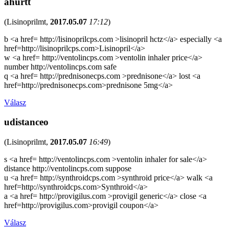
ahurtt
(
Lisinoprilmt
,
2017.05.07
17:12
)
b <a href= http://lisinoprilcps.com >lisinopril hctz</a> especially <a
href=http://lisinoprilcps.com>Lisinopril</a>
w <a href= http://ventolincps.com >ventolin inhaler price</a>
number http://ventolincps.com safe
q <a href= http://prednisonecps.com >prednisone</a> lost <a
href=http://prednisonecps.com>prednisone 5mg</a>
Válasz
udistanceo
(
Lisinoprilmt
,
2017.05.07
16:49
)
s <a href= http://ventolincps.com >ventolin inhaler for sale</a>
distance http://ventolincps.com suppose
u <a href= http://synthroidcps.com >synthroid price</a> walk <a
href=http://synthroidcps.com>Synthroid</a>
a <a href= http://provigilus.com >provigil generic</a> close <a
href=http://provigilus.com>provigil coupon</a>
Válasz