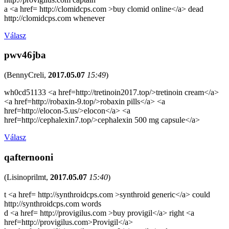
a <a href= http://clomidcps.com >buy clomid online</a> dead
http://clomidcps.com whenever
Válasz
pwv46jba
(
BennyCreli
,
2017.05.07
15:49
)
wh0cd51133 <a href=http://tretinoin2017.top/>tretinoin cream</a>
<a href=http://robaxin-9.top/>robaxin pills</a> <a
href=http://elocon-5.us/>elocon</a> <a
href=http://cephalexin7.top/>cephalexin 500 mg capsule</a>
Válasz
qafternooni
(
Lisinoprilmt
,
2017.05.07
15:40
)
t <a href= http://synthroidcps.com >synthroid generic</a> could
http://synthroidcps.com words
d <a href= http://provigilus.com >buy provigil</a> right <a
href=http://provigilus.com>Provigil</a>