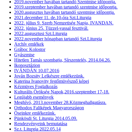
2019.november havában tartandó Szentmise időpontja.
2019.szeptember havában tartandó szentmise időpontja.
2020.augusztus havában tartandó szentmise időpontja.
2021.december 11. de.10-óra Szt.Liturgia
2022. július 9. Szerb Nemzetiség Napja, IVANDAN.
2022. június 25. Tüzzel-vassal fesztivál.
2022.augusztusi Szt.Liturgia
2022.november hónapban tartandó Szt.Liturgia
Archív emlékek
Gráboc Kolostor
Gyászmise
Hitetlen Tamás szombatja, Sírszentelés, 2014.04.26.
Ikonosztázion
IVÁNDÁN 10.07.2016
Jován Bozsity Lelkészre emlékezünk.
Katerina Ivanovity festőmüvésznő képei
Kézmüves Foglalkozás
Kulturális Örökség Napok,2016.szeptember 17-18.
Legújabb események
Meghívó, 2013.november 28.Közmeghallgatásra.
Orthodox Faliképek Magyarországon
Öseinkre emlékezünk.
Pünkösdi St. Liturgia 2014.05.09.
Rendezvényeink bemutatása
Sz.t. Liturgia 2022.05.14