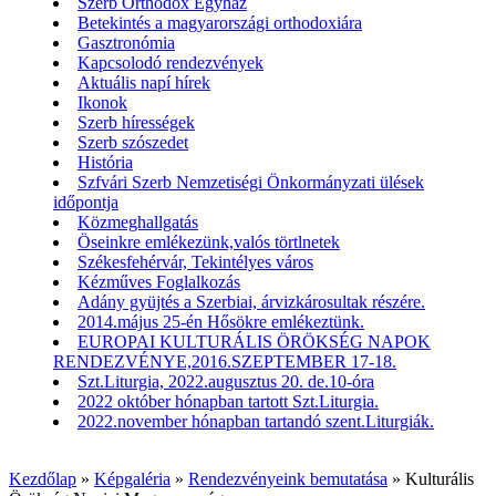
Szerb Orthodox Egyház
Betekintés a magyarországi orthodoxiára
Gasztronómia
Kapcsolodó rendezvények
Aktuális napí hírek
Ikonok
Szerb hírességek
Szerb szószedet
História
Szfvári Szerb Nemzetiségi Önkormányzati ülések
időpontja
Közmeghallgatás
Öseinkre emlékezünk,valós törtlnetek
Székesfehérvár, Tekintélyes város
Kézműves Foglalkozás
Adány gyüjtés a Szerbiai, árvizkárosultak részére.
2014.május 25-én Hősökre emlékeztünk.
EUROPAI KULTURÁLIS ÖRÖKSÉG NAPOK
RENDEZVÉNYE,2016.SZEPTEMBER 17-18.
Szt.Liturgia, 2022.augusztus 20. de.10-óra
2022 október hónapban tartott Szt.Liturgia.
2022.november hónapban tartandó szent.Liturgiák.
Kezdőlap
»
Képgaléria
»
Rendezvényeink bemutatása
»
Kulturális