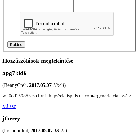
Hozzászólások megtekintése
apg7kid6
(
BennyCreli
,
2017.05.07
18:44
)
wh0cd159853 <a href=http://cialispills.us.com/>generic cialis</a>
Válasz
jtherey
(
Lisinoprilmt
,
2017.05.07
18:22
)