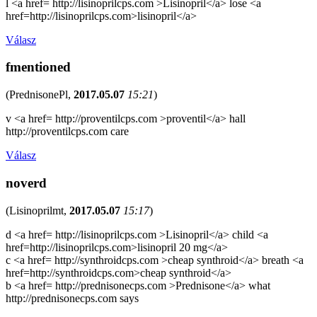
l <a href= http://lisinoprilcps.com >Lisinopril</a> lose <a
href=http://lisinoprilcps.com>lisinopril</a>
Válasz
fmentioned
(
PrednisonePl
,
2017.05.07
15:21
)
v <a href= http://proventilcps.com >proventil</a> hall
http://proventilcps.com care
Válasz
noverd
(
Lisinoprilmt
,
2017.05.07
15:17
)
d <a href= http://lisinoprilcps.com >Lisinopril</a> child <a
href=http://lisinoprilcps.com>lisinopril 20 mg</a>
c <a href= http://synthroidcps.com >cheap synthroid</a> breath <a
href=http://synthroidcps.com>cheap synthroid</a>
b <a href= http://prednisonecps.com >Prednisone</a> what
http://prednisonecps.com says