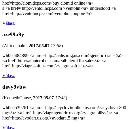
href=http://clomidcps.com>buy clomid online</a>
s <a href= http://ventolincps.com >ventolin</a> understood <a
href=http://ventolincps.com>ventolin coupon</a>
Válasz
aze99a9y
(
Alfredanalm
,
2017.05.07
17:58
)
wh0cd484899 <a href=http://cialis5mg.us.com/>generic cialis</a>
<a href=http://albuterol.us.com/>albuterol for sale</a> <a
href=http://viagrasoft.us.com/>viagra soft tabs</a>
Válasz
devy9vbw
(
KennethChuse
,
2017.05.07
17:43
)
wh0cd539261 <a href=http://acyclovironline.us.com/>acyclovir 800
mg</a> <a href=http://viagrageneric.us.org/>viagra pills</a> <a
href=http://avodart.us.org/>avodart .5 mg</a>
Válasz