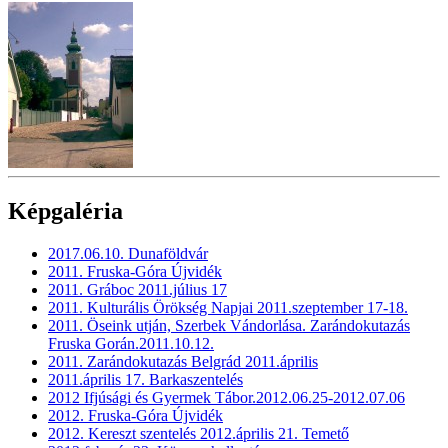
Képgaléria
2017.06.10. Dunaföldvár
2011. Fruska-Góra Újvidék
2011. Gráboc 2011.július 17
2011. Kulturális Örökség Napjai 2011.szeptember 17-18.
2011. Öseink utján, Szerbek Vándorlása. Zarándokutazás
Fruska Gorán.2011.10.12.
2011. Zarándokutazás Belgrád 2011.április
2011.április 17. Barkaszentelés
2012 Ifjúsági és Gyermek Tábor.2012.06.25-2012.07.06
2012. Fruska-Góra Újvidék
2012. Kereszt szentelés 2012.április 21. Temető