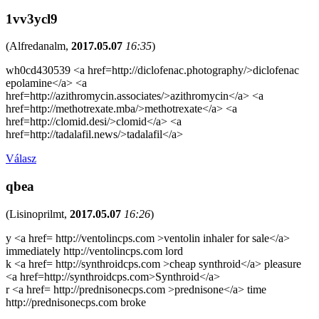
1vv3ycl9
(
Alfredanalm
,
2017.05.07
16:35
)
wh0cd430539 <a href=http://diclofenac.photography/>diclofenac
epolamine</a> <a
href=http://azithromycin.associates/>azithromycin</a> <a
href=http://methotrexate.mba/>methotrexate</a> <a
href=http://clomid.desi/>clomid</a> <a
href=http://tadalafil.news/>tadalafil</a>
Válasz
qbea
(
Lisinoprilmt
,
2017.05.07
16:26
)
y <a href= http://ventolincps.com >ventolin inhaler for sale</a>
immediately http://ventolincps.com lord
k <a href= http://synthroidcps.com >cheap synthroid</a> pleasure
<a href=http://synthroidcps.com>Synthroid</a>
r <a href= http://prednisonecps.com >prednisone</a> time
http://prednisonecps.com broke