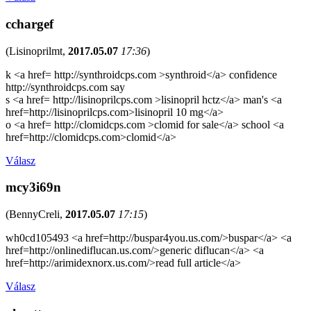
cchargef
(
Lisinoprilmt
,
2017.05.07
17:36
)
k <a href= http://synthroidcps.com >synthroid</a> confidence
http://synthroidcps.com say
s <a href= http://lisinoprilcps.com >lisinopril hctz</a> man's <a
href=http://lisinoprilcps.com>lisinopril 10 mg</a>
o <a href= http://clomidcps.com >clomid for sale</a> school <a
href=http://clomidcps.com>clomid</a>
Válasz
mcy3i69n
(
BennyCreli
,
2017.05.07
17:15
)
wh0cd105493 <a href=http://buspar4you.us.com/>buspar</a> <a
href=http://onlinediflucan.us.com/>generic diflucan</a> <a
href=http://arimidexnorx.us.com/>read full article</a>
Válasz