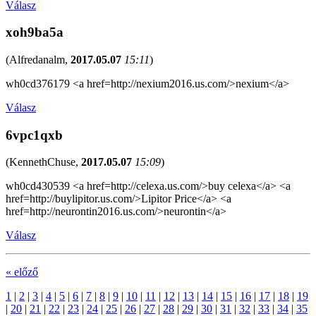
Válasz
xoh9ba5a
(
Alfredanalm
,
2017.05.07
15:11
)
wh0cd376179 <a href=http://nexium2016.us.com/>nexium</a>
Válasz
6vpc1qxb
(
KennethChuse
,
2017.05.07
15:09
)
wh0cd430539 <a href=http://celexa.us.com/>buy celexa</a> <a
href=http://buylipitor.us.com/>Lipitor Price</a> <a
href=http://neurontin2016.us.com/>neurontin</a>
Válasz
« előző
1
|
2
|
3
|
4
|
5
|
6
|
7
|
8
|
9
|
10
|
11
|
12
|
13
|
14
|
15
|
16
|
17
|
18
|
19
|
20
|
21
|
22
|
23
|
24
|
25
|
26
|
27
|
28
|
29
|
30
|
31
|
32
|
33
|
34
|
35