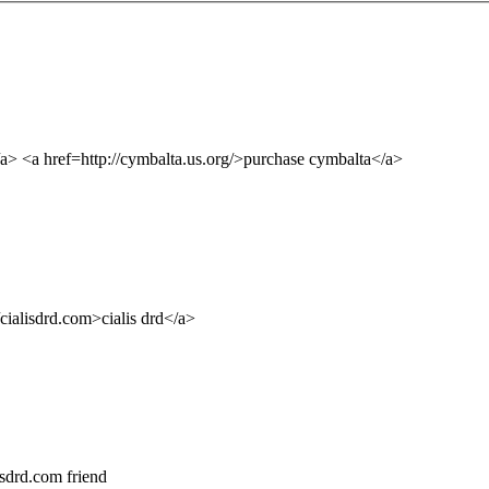
/a> <a href=http://cymbalta.us.org/>purchase cymbalta</a>
/cialisdrd.com>cialis drd</a>
lisdrd.com friend