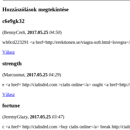
Hozzászólások megtekintése
c6e9gk32
(
BennyCreli
,
2017.05.25
04:50
)
wh0cd223291 <a href=http://erektionen.se/viagra-soft.html>lovegra<
Válasz
strength
(
Marcusmut
,
2017.05.25
04:29
)
e <a href= http://cialisdrd.com >cialis online</a> ought <a href=http:/
Válasz
fortune
(
JeremyGlazy
,
2017.05.25
03:47
)
c <a href= http://cialisdrd.com >buy cialis online</a> break http://cia