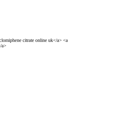
clomiphene citrate online uk</a> <a
</a>