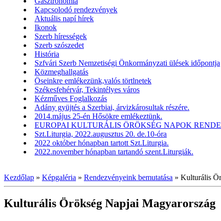
Gasztronómia
Kapcsolodó rendezvények
Aktuális napí hírek
Ikonok
Szerb hírességek
Szerb szószedet
História
Szfvári Szerb Nemzetiségi Önkormányzati ülések időpontja
Közmeghallgatás
Öseinkre emlékezünk,valós törtlnetek
Székesfehérvár, Tekintélyes város
Kézműves Foglalkozás
Adány gyüjtés a Szerbiai, árvizkárosultak részére.
2014.május 25-én Hősökre emlékeztünk.
EUROPAI KULTURÁLIS ÖRÖKSÉG NAPOK RENDEZV
Szt.Liturgia, 2022.augusztus 20. de.10-óra
2022 október hónapban tartott Szt.Liturgia.
2022.november hónapban tartandó szent.Liturgiák.
Kezdőlap
»
Képgaléria
»
Rendezvényeink bemutatása
»
Kulturális 
Kulturális Örökség Napjai Magyarország