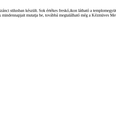
bizánci stilusban készült. Sok értékes freskó,ikon látható a templom
mindennapjait mutatja be, továbbá megtalálható még a Kézmüves Mestere