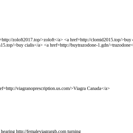
http://zoloft2017.top/>zoloft</a> <a href=http://clomid2015.top/>buy 
is15.top/>buy cialis</a> <a href=http://buytrazodone-1.gdn/>trazodone
f=http://viagranoprescription.us.com/>Viagra Canada</a>
hearing http://femaleviagrargb.com turning