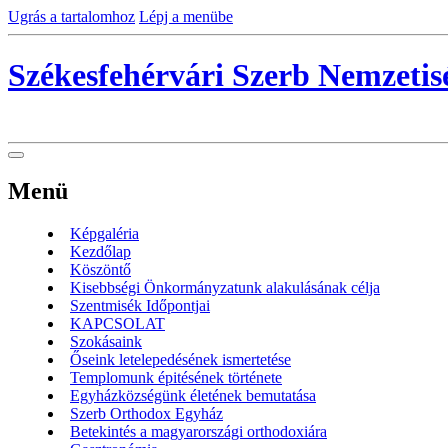
Ugrás a tartalomhoz
Lépj a menübe
Székesfehérvári Szerb Nemzeti
Menü
Képgaléria
Kezdőlap
Köszöntő
Kisebbségi Önkormányzatunk alakulásának célja
Szentmisék Időpontjai
KAPCSOLAT
Szokásaink
Őseink letelepedésének ismertetése
Templomunk épitésének története
Egyházközségünk életének bemutatása
Szerb Orthodox Egyház
Betekintés a magyarországi orthodoxiára