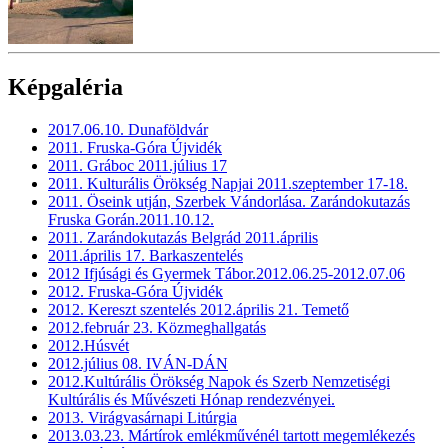
Képgaléria
2017.06.10. Dunaföldvár
2011. Fruska-Góra Újvidék
2011. Gráboc 2011.július 17
2011. Kulturális Örökség Napjai 2011.szeptember 17-18.
2011. Öseink utján, Szerbek Vándorlása. Zarándokutazás
Fruska Gorán.2011.10.12.
2011. Zarándokutazás Belgrád 2011.április
2011.április 17. Barkaszentelés
2012 Ifjúsági és Gyermek Tábor.2012.06.25-2012.07.06
2012. Fruska-Góra Újvidék
2012. Kereszt szentelés 2012.április 21. Temető
2012.február 23. Közmeghallgatás
2012.Húsvét
2012.július 08. IVÁN-DÁN
2012.Kultúrális Örökség Napok és Szerb Nemzetiségi
Kultúrális és Művészeti Hónap rendezvényei.
2013. Virágvasárnapi Litúrgia
2013.03.23. Mártírok emlékművénél tartott megemlékezés