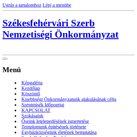
Ugrás a tartalomhoz
Lépj a menübe
Székesfehérvári Szerb
Nemzetiségi Önkormányzat
Menü
Képgaléria
Kezdőlap
Köszöntő
Kisebbségi Önkormányzatunk alakulásának célja
Szentmisék Időpontjai
KAPCSOLAT
Szokásaink
Őseink letelepedésének ismertetése
Templomunk épitésének története
Egyházközségünk életének bemutatása