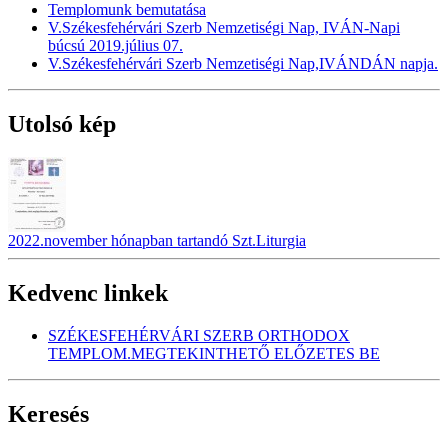
Templomunk bemutatása
V.Székesfehérvári Szerb Nemzetiségi Nap, IVÁN-Napi
búcsú 2019.július 07.
V.Székesfehérvári Szerb Nemzetiségi Nap,IVÁNDÁN napja.
Utolsó kép
2022.november hónapban tartandó Szt.Liturgia
Kedvenc linkek
SZÉKESFEHÉRVÁRI SZERB ORTHODOX
TEMPLOM.MEGTEKINTHETŐ ELŐZETES BE
Keresés