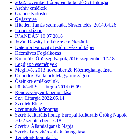
2022.november hónapban tartandó Szt.Liturgia
Archív emlékek
Gráboc Kolostor
Gyászmise
Hitetlen Tamás szombatja, Sírszentelés, 2014.04.26.
Ikonosztázion
IVÁNDÁN 10.07.2016
Jován Bozsity Lelkészre emlékezünk.
Katerina Ivanovity festőmüvésznő képei
Kézmüves Foglalkozás
Kulturális Örökség Napok,2016.szeptember 17-18.
Legújabb események
Meghívó, 2013.november 28.Közmeghallgatásra.
Orthodox Faliképek Magyarországon
Öseinkre emlékezünk.
Pünkösdi St. Liturgia 2014.05.09.
Rendezvényeink bemutatása
Sz.t. Liturgia 2022.05.14
Szentek Élete.
Szentmisék ídőpontjai
Szerb Kulturális hónap,Európai Kulturális Örökg Napok
2022.szeptember 17-18
Szerbia Államiságának Napja.
Szerbiai árvizkárosultak támogatása
Temetönk bemutatása