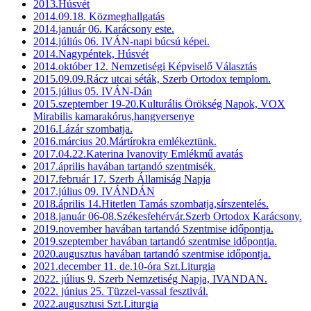
2013.Húsvét
2014.09.18. Közmeghallgatás
2014.január 06. Karácsony este.
2014.júliús 06. IVÁN-napi búcsú képei.
2014.Nagypéntek, Húsvét
2014.október 12. Nemzetiségi Képviselő Választás
2015.09.09.Rácz utcai séták, Szerb Ortodox templom.
2015.július 05. IVÁN-Dán
2015.szeptember 19-20.Kulturális Örökség Napok, VOX
Mirabilis kamarakórus,hangversenye
2016.Lázár szombatja.
2016.március 20.Mártírokra emlékeztünk.
2017.04.22.Katerina Ivanovity Emlékmű avatás
2017.április havában tartandó szentmisék.
2017.február 17. Szerb Államiság Napja
2017.július 09. IVÁNDÁN
2018.április 14.Hitetlen Tamás szombatja,sírszentelés.
2018.január 06-08.Székesfehérvár.Szerb Ortodox Karácsony.
2019.november havában tartandó Szentmise időpontja.
2019.szeptember havában tartandó szentmise időpontja.
2020.augusztus havában tartandó szentmise időpontja.
2021.december 11. de.10-óra Szt.Liturgia
2022. július 9. Szerb Nemzetiség Napja, IVANDAN.
2022. június 25. Tüzzel-vassal fesztivál.
2022.augusztusi Szt.Liturgia