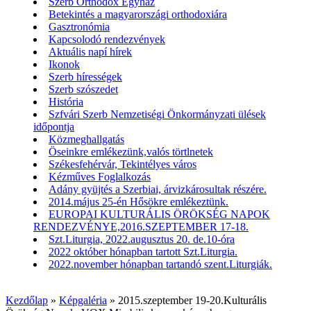
Szerb Orthodox Egyház
Betekintés a magyarországi orthodoxiára
Gasztronómia
Kapcsolodó rendezvények
Aktuális napí hírek
Ikonok
Szerb hírességek
Szerb szószedet
História
Szfvári Szerb Nemzetiségi Önkormányzati ülések
időpontja
Közmeghallgatás
Öseinkre emlékezünk,valós törtlnetek
Székesfehérvár, Tekintélyes város
Kézműves Foglalkozás
Adány gyüjtés a Szerbiai, árvizkárosultak részére.
2014.május 25-én Hősökre emlékeztünk.
EUROPAI KULTURÁLIS ÖRÖKSÉG NAPOK
RENDEZVÉNYE,2016.SZEPTEMBER 17-18.
Szt.Liturgia, 2022.augusztus 20. de.10-óra
2022 október hónapban tartott Szt.Liturgia.
2022.november hónapban tartandó szent.Liturgiák.
Kezdőlap
»
Képgaléria
»
2015.szeptember 19-20.Kulturális