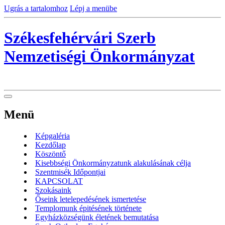
Ugrás a tartalomhoz
Lépj a menübe
Székesfehérvári Szerb
Nemzetiségi Önkormányzat
Menü
Képgaléria
Kezdőlap
Köszöntő
Kisebbségi Önkormányzatunk alakulásának célja
Szentmisék Időpontjai
KAPCSOLAT
Szokásaink
Őseink letelepedésének ismertetése
Templomunk épitésének története
Egyházközségünk életének bemutatása