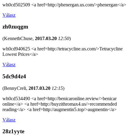
wh0cd502509 <a href=http://phenergan.us.com/>phenergan</a>
Válasz
zh0zuqgm
(
KennethChuse
,
2017.03.20
12:50
)
wh0cd940625 <a href=http://tetracycline.us.com/>Tetracycline
Lowest Prices</a>
Válasz
5dc9d4z4
(
BennyCreli
,
2017.03.20
12:15
)
wh0cd534490 <a href=http://benicaronline.review/>benicar
online</a> <a href=http://buyzithromax4.us/>recommended
reading</a> <a href=http://augmentin5.top/>augmentin</a>
Válasz
28z1yyte