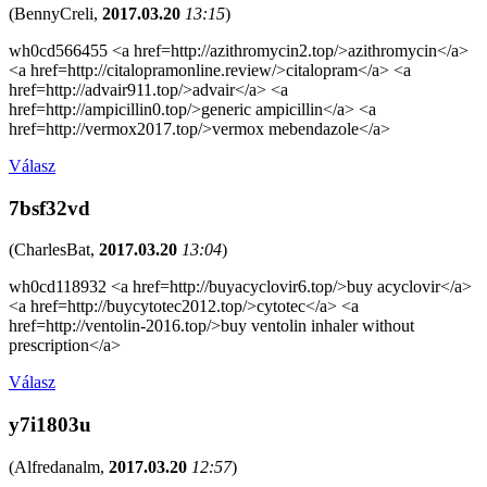
(
BennyCreli
,
2017.03.20
13:15
)
wh0cd566455 <a href=http://azithromycin2.top/>azithromycin</a>
<a href=http://citalopramonline.review/>citalopram</a> <a
href=http://advair911.top/>advair</a> <a
href=http://ampicillin0.top/>generic ampicillin</a> <a
href=http://vermox2017.top/>vermox mebendazole</a>
Válasz
7bsf32vd
(
CharlesBat
,
2017.03.20
13:04
)
wh0cd118932 <a href=http://buyacyclovir6.top/>buy acyclovir</a>
<a href=http://buycytotec2012.top/>cytotec</a> <a
href=http://ventolin-2016.top/>buy ventolin inhaler without
prescription</a>
Válasz
y7i1803u
(
Alfredanalm
,
2017.03.20
12:57
)