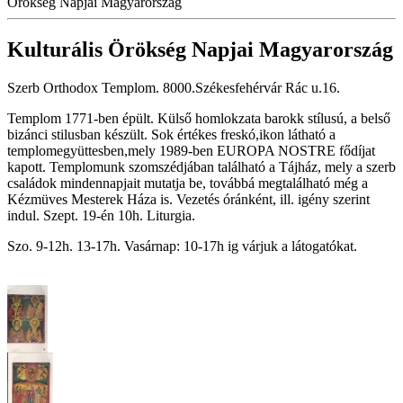
Örökség Napjai Magyarország
Kulturális Örökség Napjai Magyarország
Szerb Orthodox Templom. 8000.Székesfehérvár Rác u.16.
Templom 1771-ben épült. Külső homlokzata barokk stílusú, a belső
bizánci stilusban készült. Sok értékes freskó,ikon látható a
templomegyüttesben,mely 1989-ben EUROPA NOSTRE fődíjat
kapott. Templomunk szomszédjában található a Tájház, mely a szerb
családok mindennapjait mutatja be, továbbá megtalálható még a
Kézmüves Mesterek Háza is. Vezetés óránként, ill. igény szerint
indul. Szept. 19-én 10h. Liturgia.
Szo. 9-12h. 13-17h. Vasárnap: 10-17h ig várjuk a látogatókat.