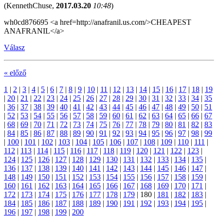
(
KennethChuse
,
2017.03.20
10:48
)
wh0cd876695 <a href=http://anafranil.us.com/>CHEAPEST
ANAFRANIL</a>
Válasz
« előző
1
|
2
|
3
|
4
|
5
|
6
|
7
|
8
|
9
|
10
|
11
|
12
|
13
|
14
|
15
|
16
|
17
|
18
|
19
|
20
|
21
|
22
|
23
|
24
|
25
|
26
|
27
|
28
|
29
|
30
|
31
|
32
|
33
|
34
|
35
|
36
|
37
|
38
|
39
|
40
|
41
|
42
|
43
|
44
|
45
|
46
|
47
|
48
|
49
|
50
|
51
|
52
|
53
|
54
|
55
|
56
|
57
|
58
|
59
|
60
|
61
|
62
|
63
|
64
|
65
|
66
|
67
|
68
|
69
|
70
|
71
|
72
|
73
|
74
|
75
|
76
|
77
|
78
|
79
|
80
|
81
|
82
|
83
|
84
|
85
|
86
|
87
|
88
|
89
|
90
|
91
|
92
|
93
|
94
|
95
|
96
|
97
|
98
|
99
|
100
|
101
|
102
|
103
|
104
|
105
|
106
|
107
|
108
|
109
|
110
|
111
|
112
|
113
|
114
|
115
|
116
|
117
|
118
|
119
|
120
|
121
|
122
|
123
|
124
|
125
|
126
|
127
|
128
|
129
|
130
|
131
|
132
|
133
|
134
|
135
|
136
|
137
|
138
|
139
|
140
|
141
|
142
|
143
|
144
|
145
|
146
|
147
|
148
|
149
|
150
|
151
|
152
|
153
|
154
|
155
|
156
|
157
|
158
|
159
|
160
|
161
|
162
|
163
|
164
|
165
|
166
|
167
|
168
|
169
|
170
|
171
|
172
|
173
|
174
|
175
|
176
|
177
|
178
|
179
|
180
|
181
|
182
|
183
|
184
|
185
|
186
|
187
|
188
|
189
|
190
|
191
|
192
|
193
|
194
|
195
|
196
|
197
|
198
|
199
|
200