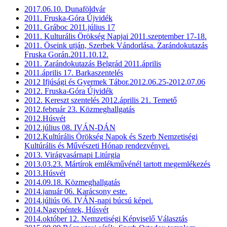
2017.06.10. Dunaföldvár
2011. Fruska-Góra Újvidék
2011. Gráboc 2011.július 17
2011. Kulturális Örökség Napjai 2011.szeptember 17-18.
2011. Öseink utján, Szerbek Vándorlása. Zarándokutazás
Fruska Gorán.2011.10.12.
2011. Zarándokutazás Belgrád 2011.április
2011.április 17. Barkaszentelés
2012 Ifjúsági és Gyermek Tábor.2012.06.25-2012.07.06
2012. Fruska-Góra Újvidék
2012. Kereszt szentelés 2012.április 21. Temető
2012.február 23. Közmeghallgatás
2012.Húsvét
2012.július 08. IVÁN-DÁN
2012.Kultúrális Örökség Napok és Szerb Nemzetiségi
Kultúrális és Művészeti Hónap rendezvényei.
2013. Virágvasárnapi Litúrgia
2013.03.23. Mártírok emlékművénél tartott megemlékezés
2013.Húsvét
2014.09.18. Közmeghallgatás
2014.január 06. Karácsony este.
2014.júliús 06. IVÁN-napi búcsú képei.
2014.Nagypéntek, Húsvét
2014.október 12. Nemzetiségi Képviselő Választás