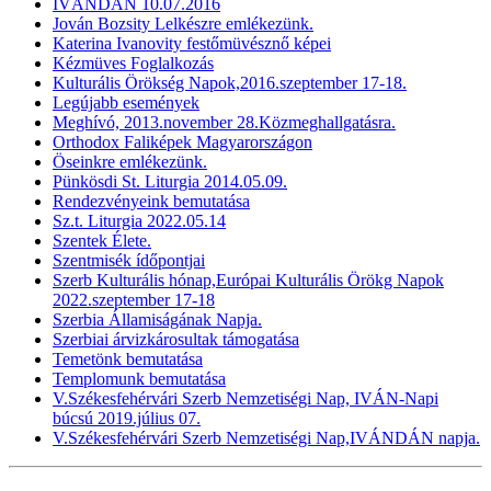
IVÁNDÁN 10.07.2016
Jován Bozsity Lelkészre emlékezünk.
Katerina Ivanovity festőmüvésznő képei
Kézmüves Foglalkozás
Kulturális Örökség Napok,2016.szeptember 17-18.
Legújabb események
Meghívó, 2013.november 28.Közmeghallgatásra.
Orthodox Faliképek Magyarországon
Öseinkre emlékezünk.
Pünkösdi St. Liturgia 2014.05.09.
Rendezvényeink bemutatása
Sz.t. Liturgia 2022.05.14
Szentek Élete.
Szentmisék ídőpontjai
Szerb Kulturális hónap,Európai Kulturális Örökg Napok
2022.szeptember 17-18
Szerbia Államiságának Napja.
Szerbiai árvizkárosultak támogatása
Temetönk bemutatása
Templomunk bemutatása
V.Székesfehérvári Szerb Nemzetiségi Nap, IVÁN-Napi
búcsú 2019.július 07.
V.Székesfehérvári Szerb Nemzetiségi Nap,IVÁNDÁN napja.