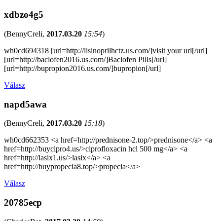
xdbzo4g5
(
BennyCreli
,
2017.03.20
15:54
)
wh0cd694318 [url=http://lisinoprilhctz.us.com/]visit your url[/url]
[url=http://baclofen2016.us.com/]Baclofen Pills[/url]
[url=http://bupropion2016.us.com/]bupropion[/url]
Válasz
napd5awa
(
BennyCreli
,
2017.03.20
15:18
)
wh0cd662353 <a href=http://prednisone-2.top/>prednisone</a> <a
href=http://buycipro4.us/>ciprofloxacin hcl 500 mg</a> <a
href=http://lasix1.us/>lasix</a> <a
href=http://buypropecia8.top/>propecia</a>
Válasz
20785ecp