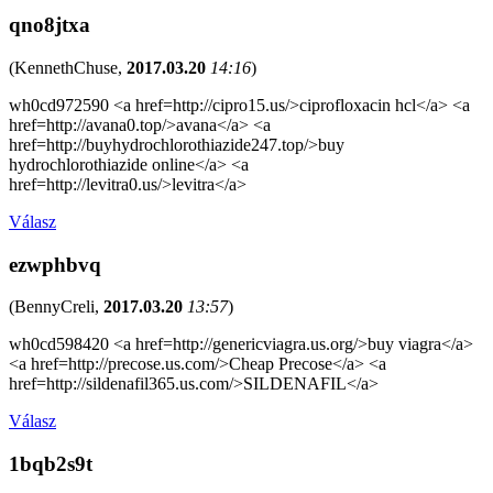
qno8jtxa
(
KennethChuse
,
2017.03.20
14:16
)
wh0cd972590 <a href=http://cipro15.us/>ciprofloxacin hcl</a> <a
href=http://avana0.top/>avana</a> <a
href=http://buyhydrochlorothiazide247.top/>buy
hydrochlorothiazide online</a> <a
href=http://levitra0.us/>levitra</a>
Válasz
ezwphbvq
(
BennyCreli
,
2017.03.20
13:57
)
wh0cd598420 <a href=http://genericviagra.us.org/>buy viagra</a>
<a href=http://precose.us.com/>Cheap Precose</a> <a
href=http://sildenafil365.us.com/>SILDENAFIL</a>
Válasz
1bqb2s9t