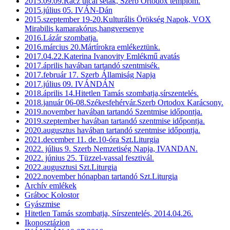
2015.09.09.Rácz utcai séták, Szerb Ortodox templom.
2015.július 05. IVÁN-Dán
2015.szeptember 19-20.Kulturális Örökség Napok, VOX
Mirabilis kamarakórus,hangversenye
2016.Lázár szombatja.
2016.március 20.Mártírokra emlékeztünk.
2017.04.22.Katerina Ivanovity Emlékmű avatás
2017.április havában tartandó szentmisék.
2017.február 17. Szerb Államiság Napja
2017.július 09. IVÁNDÁN
2018.április 14.Hitetlen Tamás szombatja,sírszentelés.
2018.január 06-08.Székesfehérvár.Szerb Ortodox Karácsony.
2019.november havában tartandó Szentmise időpontja.
2019.szeptember havában tartandó szentmise időpontja.
2020.augusztus havában tartandó szentmise időpontja.
2021.december 11. de.10-óra Szt.Liturgia
2022. július 9. Szerb Nemzetiség Napja, IVANDAN.
2022. június 25. Tüzzel-vassal fesztivál.
2022.augusztusi Szt.Liturgia
2022.november hónapban tartandó Szt.Liturgia
Archív emlékek
Gráboc Kolostor
Gyászmise
Hitetlen Tamás szombatja, Sírszentelés, 2014.04.26.
Ikonosztázion