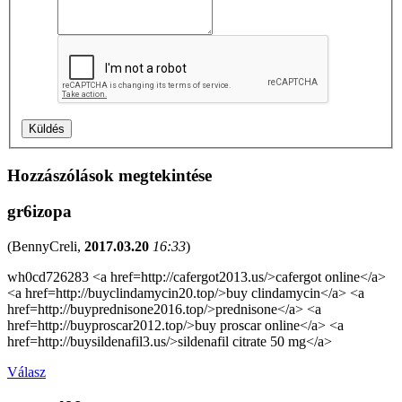
Hozzászólások megtekintése
gr6izopa
(
BennyCreli
,
2017.03.20
16:33
)
wh0cd726283 <a href=http://cafergot2013.us/>cafergot online</a>
<a href=http://buyclindamycin20.top/>buy clindamycin</a> <a
href=http://buyprednisone2016.top/>prednisone</a> <a
href=http://buyproscar2012.top/>buy proscar online</a> <a
href=http://buysildenafil3.us/>sildenafil citrate 50 mg</a>
Válasz