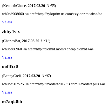
(
KennethChuse
,
2017.03.20
11:55
)
wh0cd908660 <a href=http://zyloprim.us.com/>zyloprim tabs</a>
Válasz
zhby4vlx
(
CharlesBat
,
2017.03.20
11:31
)
wh0cd86960 <a href=http://clomid.mom/>cheap clomid</a>
Válasz
uofll5x0
(
BennyCreli
,
2017.03.20
11:07
)
wh0cd502525 <a href=http://avodart2017.us.com/>avodart pills</a>
Válasz
m7aqk8ib