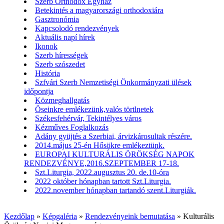
Szerb Orthodox Egyház
Betekintés a magyarországi orthodoxiára
Gasztronómia
Kapcsolodó rendezvények
Aktuális napí hírek
Ikonok
Szerb hírességek
Szerb szószedet
História
Szfvári Szerb Nemzetiségi Önkormányzati ülések
időpontja
Közmeghallgatás
Öseinkre emlékezünk,valós törtlnetek
Székesfehérvár, Tekintélyes város
Kézműves Foglalkozás
Adány gyüjtés a Szerbiai, árvizkárosultak részére.
2014.május 25-én Hősökre emlékeztünk.
EUROPAI KULTURÁLIS ÖRÖKSÉG NAPOK
RENDEZVÉNYE,2016.SZEPTEMBER 17-18.
Szt.Liturgia, 2022.augusztus 20. de.10-óra
2022 október hónapban tartott Szt.Liturgia.
2022.november hónapban tartandó szent.Liturgiák.
Kezdőlap
»
Képgaléria
»
Rendezvényeink bemutatása
»
Kulturális