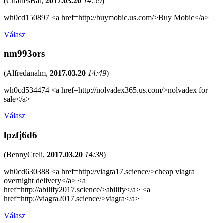
(
CharlesBat
,
2017.03.20
14:59
)
wh0cd150897 <a href=http://buymobic.us.com/>Buy Mobic</a>
Válasz
nm993ors
(
Alfredanalm
,
2017.03.20
14:49
)
wh0cd534474 <a href=http://nolvadex365.us.com/>nolvadex for
sale</a>
Válasz
lpzfj6d6
(
BennyCreli
,
2017.03.20
14:38
)
wh0cd630388 <a href=http://viagra17.science/>cheap viagra
overnight delivery</a> <a
href=http://abilify2017.science/>abilify</a> <a
href=http://viagra2017.science/>viagra</a>
Válasz