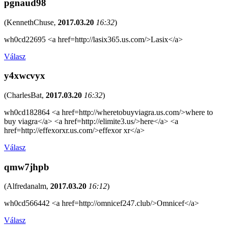
pgnaud98
(
KennethChuse
,
2017.03.20
16:32
)
wh0cd22695 <a href=http://lasix365.us.com/>Lasix</a>
Válasz
y4xwcvyx
(
CharlesBat
,
2017.03.20
16:32
)
wh0cd182864 <a href=http://wheretobuyviagra.us.com/>where to
buy viagra</a> <a href=http://elimite3.us/>here</a> <a
href=http://effexorxr.us.com/>effexor xr</a>
Válasz
qmw7jhpb
(
Alfredanalm
,
2017.03.20
16:12
)
wh0cd566442 <a href=http://omnicef247.club/>Omnicef</a>
Válasz