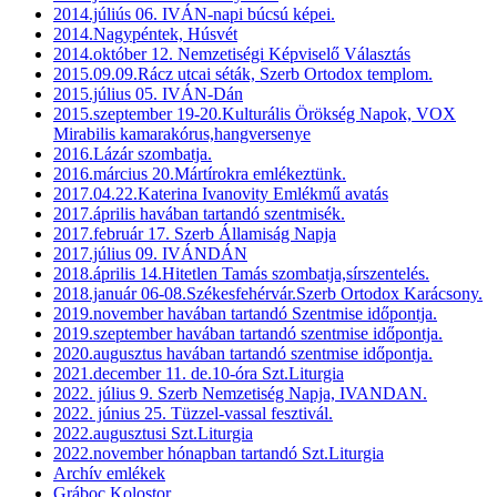
2014.júliús 06. IVÁN-napi búcsú képei.
2014.Nagypéntek, Húsvét
2014.október 12. Nemzetiségi Képviselő Választás
2015.09.09.Rácz utcai séták, Szerb Ortodox templom.
2015.július 05. IVÁN-Dán
2015.szeptember 19-20.Kulturális Örökség Napok, VOX
Mirabilis kamarakórus,hangversenye
2016.Lázár szombatja.
2016.március 20.Mártírokra emlékeztünk.
2017.04.22.Katerina Ivanovity Emlékmű avatás
2017.április havában tartandó szentmisék.
2017.február 17. Szerb Államiság Napja
2017.július 09. IVÁNDÁN
2018.április 14.Hitetlen Tamás szombatja,sírszentelés.
2018.január 06-08.Székesfehérvár.Szerb Ortodox Karácsony.
2019.november havában tartandó Szentmise időpontja.
2019.szeptember havában tartandó szentmise időpontja.
2020.augusztus havában tartandó szentmise időpontja.
2021.december 11. de.10-óra Szt.Liturgia
2022. július 9. Szerb Nemzetiség Napja, IVANDAN.
2022. június 25. Tüzzel-vassal fesztivál.
2022.augusztusi Szt.Liturgia
2022.november hónapban tartandó Szt.Liturgia
Archív emlékek
Gráboc Kolostor