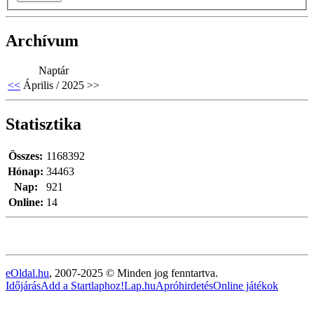
Archívum
Naptár
<<
Április / 2025
>>
Statisztika
Összes:
1168392
Hónap:
34463
Nap:
921
Online:
14
eOldal.hu
, 2007-2025 © Minden jog fenntartva.
Időjárás
Add a Startlaphoz!
Lap.hu
Apróhirdetés
Online játékok