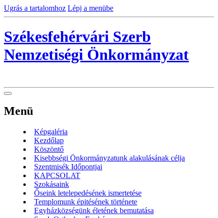
Ugrás a tartalomhoz
Lépj a menübe
Székesfehérvári Szerb
Nemzetiségi Önkormányzat
Menü
Képgaléria
Kezdőlap
Köszöntő
Kisebbségi Önkormányzatunk alakulásának célja
Szentmisék Időpontjai
KAPCSOLAT
Szokásaink
Őseink letelepedésének ismertetése
Templomunk épitésének története
Egyházközségünk életének bemutatása