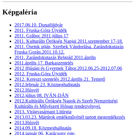
Képgaléria
2017.06.10. Dunaföldvár
2011. Fruska-Góra Újvidék
2011. Gráboc 2011.július 17
2011. Kulturális Örökség Napjai 2011.szeptember 17-18.
2011. Öseink utján, Szerbek Vándorlása. Zarándokutazás
Fruska Gorán.2011.10.12.
2011. Zarándokutazás Belgrád 2011.április
2011.április 17. Barkaszentelés
2012 Ifjúsági és Gyermek Tábor.2012.06.25-2012.07.06
2012. Fruska-Góra Újvidék
2012. Kereszt szentelés 2012.április 21. Temető
2012.február 23. Közmeghallgatás
2012.Húsvét
2012.július 08. IVÁN-DÁN
2012.Kultúrális Örökség Napok és Szerb Nemzetiségi
Kultúrális és Művészeti Hónap rendezvényei.
2013. Virágvasárnapi Litúrgia
2013.03.23. Mártírok emlékművénél tartott megemlékezés
2013.Húsvét
2014.09.18. Közmeghallgatás
2014.január 06. Karácsony este.