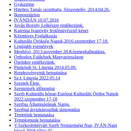
Gyászmise
Hitetlen Tamás szombatja, Sírszentelés, 2014.04.26.
Ikonosztázion
IVÁNDÁN 10.07.2016
Jován Bozsity Lelkészre emlékezünk.
Katerina Ivanovity festőmüvésznő képei
Kézmüves Foglalkozás
Kulturális Örökség Napok,2016.szeptember 17-18.
Legújabb események
Meghívó, 2013.november 28.Közmeghallgatásra.
Orthodox Faliképek Magyarországon
Öseinkre emlékezünk.
Pünkösdi St. Liturgia 2014.05.09.
Rendezvényeink bemutatása
Sz.t. Liturgia 2022.05.14
Szentek Élete.
Szentmisék ídőpontjai
Szerb Kulturális hónap,Európai Kulturális Örökg Napok
2022.szeptember 17-18
Szerbia Államiságának Napja.
Szerbiai árvizkárosultak támogatása
Temetönk bemutatása
Templomunk bemutatása
V.Székesfehérvári Szerb Nemzetiségi Nap, IVÁN-Napi
búcsú 2019.július 07.