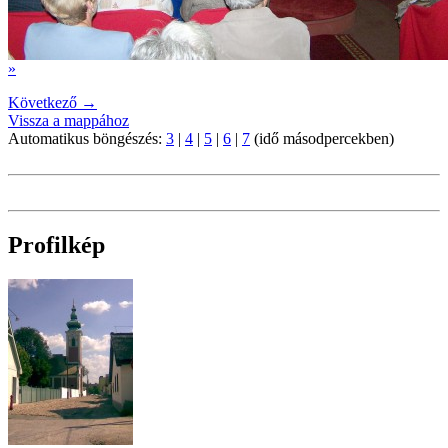
»
Következő →
Vissza a mappához
Automatikus böngészés:
3
|
4
|
5
|
6
|
7
(idő másodpercekben)
Profilkép