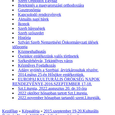
Szerb Orthodox Egyház
Betekintés a magyarországi orthodoxiára
Gasztronómia
Kapcsolodó rendezvények
Aktuális napí hírek
Ikonok
Szerb hírességek
Szerb szószedet
História
Szfvári Szerb Nemzetiségi Önkormányzati ülések
időpontja
Közmeghallgatás
Öseinkre emlékezünk,valós törtlnetek
Székesfehérvár, Tekintélyes város
Kézműves Foglalkozás
Adány gyüjtés a Szerbiai, árvizkárosultak részére.
2014.május 25-én Hősökre emlékeztünk.
EUROPAI KULTURÁLIS ÖRÖKSÉG NAPOK
RENDEZVÉNYE,2016.SZEPTEMBER 17-18.
Szt.Liturgia, 2022.augusztus 20. de.10-óra
2022 október hónapban tartott Szt.Liturgia.
2022.november hónapban tartandó szent.Liturgiák.
Kezdőlap
»
Képgaléria
»
2015.szeptember 19-20.Kulturális