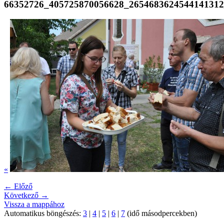
66352726_405725870056628_265468362454414131
«
← Előző
Következő →
Vissza a mappához
Automatikus böngészés:
3
|
4
|
5
|
6
|
7
(idő másodpercekben)