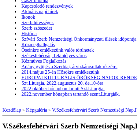
Gasztronómia
Kapcsolodó rendezvények
Aktuális napí hírek
Ikonok
Szerb hírességek
Szerb szószedet
História
Szfvári Szerb Nemzetiségi Önkormányzati ülések időpontja
Közmeghallgatás
Öseinkre emlékezünk,valós törtlnetek
Székesfehérvár, Tekintélyes város
Kézműves Foglalkozás
Adány gyüjtés a Szerbiai, árvizkárosultak részére.
2014.május 25-én Hősökre emlékeztünk.
EUROPAI KULTURÁLIS ÖRÖKSÉG NAPOK RENDEZV
Szt.Liturgia, 2022.augusztus 20. de.10-óra
2022 október hónapban tartott Szt.Liturgia.
2022.november hónapban tartandó szent.Liturgiák.
Kezdőlap
»
Képgaléria
»
V.Székesfehérvári Szerb Nemzetiségi Na
V.Székesfehérvári Szerb Nemzetiségi Na