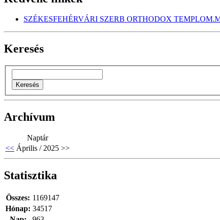
SZÉKESFEHÉRVÁRI SZERB ORTHODOX TEMPLOM.M
Keresés
Archívum
Naptár
<<
Április / 2025
>>
Statisztika
Összes:
1169147
Hónap:
34517
Nap:
963