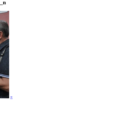
2_n
»