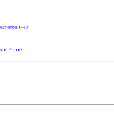
.szeptember 17-18
019.július 07.