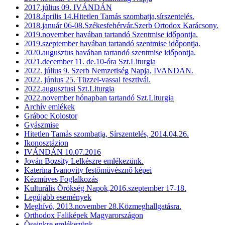
2017.július 09. IVÁNDÁN
2018.április 14.Hitetlen Tamás szombatja,sírszentelés.
2018.január 06-08.Székesfehérvár.Szerb Ortodox Karácsony.
2019.november havában tartandó Szentmise időpontja.
2019.szeptember havában tartandó szentmise időpontja.
2020.augusztus havában tartandó szentmise időpontja.
2021.december 11. de.10-óra Szt.Liturgia
2022. július 9. Szerb Nemzetiség Napja, IVANDAN.
2022. június 25. Tüzzel-vassal fesztivál.
2022.augusztusi Szt.Liturgia
2022.november hónapban tartandó Szt.Liturgia
Archív emlékek
Gráboc Kolostor
Gyászmise
Hitetlen Tamás szombatja, Sírszentelés, 2014.04.26.
Ikonosztázion
IVÁNDÁN 10.07.2016
Jován Bozsity Lelkészre emlékezünk.
Katerina Ivanovity festőmüvésznő képei
Kézmüves Foglalkozás
Kulturális Örökség Napok,2016.szeptember 17-18.
Legújabb események
Meghívó, 2013.november 28.Közmeghallgatásra.
Orthodox Faliképek Magyarországon
Öseinkre emlékezünk.