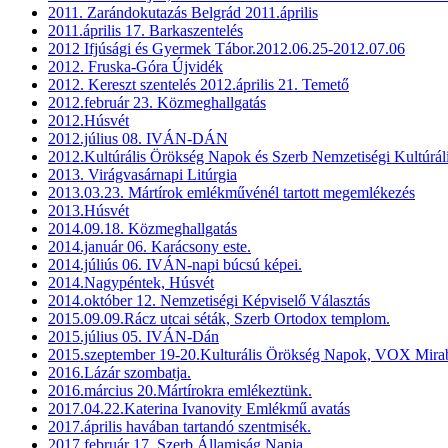
2011. Zarándokutazás Belgrád 2011.április
2011.április 17. Barkaszentelés
2012 Ifjúsági és Gyermek Tábor.2012.06.25-2012.07.06
2012. Fruska-Góra Újvidék
2012. Kereszt szentelés 2012.április 21. Temető
2012.február 23. Közmeghallgatás
2012.Húsvét
2012.július 08. IVÁN-DÁN
2012.Kultúrális Örökség Napok és Szerb Nemzetiségi Kultúrál
2013. Virágvasárnapi Litúrgia
2013.03.23. Mártírok emlékművénél tartott megemlékezés
2013.Húsvét
2014.09.18. Közmeghallgatás
2014.január 06. Karácsony este.
2014.júliús 06. IVÁN-napi búcsú képei.
2014.Nagypéntek, Húsvét
2014.október 12. Nemzetiségi Képviselő Választás
2015.09.09.Rácz utcai séták, Szerb Ortodox templom.
2015.július 05. IVÁN-Dán
2015.szeptember 19-20.Kulturális Örökség Napok, VOX Mirab
2016.Lázár szombatja.
2016.március 20.Mártírokra emlékeztünk.
2017.04.22.Katerina Ivanovity Emlékmű avatás
2017.április havában tartandó szentmisék.
2017.február 17. Szerb Államiság Napja