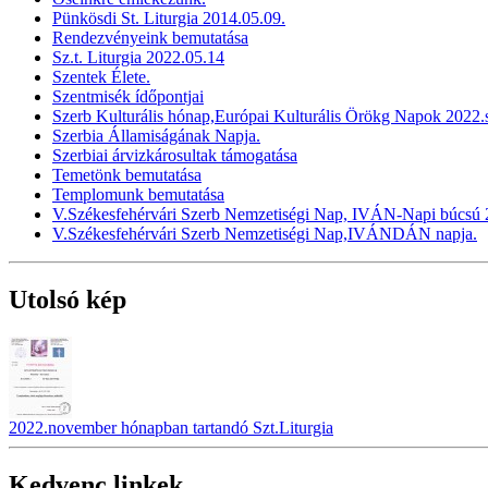
Pünkösdi St. Liturgia 2014.05.09.
Rendezvényeink bemutatása
Sz.t. Liturgia 2022.05.14
Szentek Élete.
Szentmisék ídőpontjai
Szerb Kulturális hónap,Európai Kulturális Örökg Napok 2022
Szerbia Államiságának Napja.
Szerbiai árvizkárosultak támogatása
Temetönk bemutatása
Templomunk bemutatása
V.Székesfehérvári Szerb Nemzetiségi Nap, IVÁN-Napi búcsú 2
V.Székesfehérvári Szerb Nemzetiségi Nap,IVÁNDÁN napja.
Utolsó kép
2022.november hónapban tartandó Szt.Liturgia
Kedvenc linkek