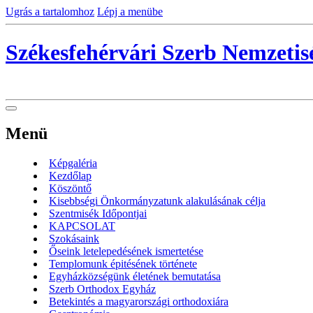
Ugrás a tartalomhoz
Lépj a menübe
Székesfehérvári Szerb Nemzeti
Menü
Képgaléria
Kezdőlap
Köszöntő
Kisebbségi Önkormányzatunk alakulásának célja
Szentmisék Időpontjai
KAPCSOLAT
Szokásaink
Őseink letelepedésének ismertetése
Templomunk épitésének története
Egyházközségünk életének bemutatása
Szerb Orthodox Egyház
Betekintés a magyarországi orthodoxiára