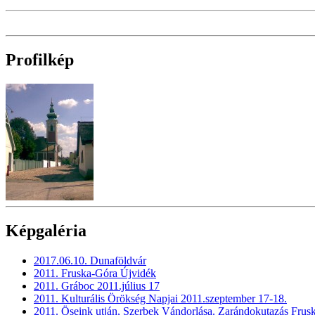
Profilkép
Képgaléria
2017.06.10. Dunaföldvár
2011. Fruska-Góra Újvidék
2011. Gráboc 2011.július 17
2011. Kulturális Örökség Napjai 2011.szeptember 17-18.
2011. Öseink utján, Szerbek Vándorlása. Zarándokutazás Frus