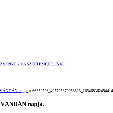
ÉNYE,2016.SZEPTEMBER 17-18.
p,IVÁNDÁN napja.
»
66352726_405725870056628_265468362454414
p,IVÁNDÁN napja.