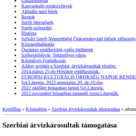
Gasztronómia
Kapcsolodó rendezvények
Aktuális napí hírek
Ikonok
Szerb hírességek
Szerb szószedet
História
Szfvári Szerb Nemzetiségi Önkormányzati ülések időpontja
Közmeghallgatás
Öseinkre emlékezünk,valós törtlnetek
Székesfehérvár, Tekintélyes város
Kézműves Foglalkozás
Adány gyüjtés a Szerbiai, árvizkárosultak részére.
2014.május 25-én Hősökre emlékeztünk.
EUROPAI KULTURÁLIS ÖRÖKSÉG NAPOK RENDEZV
Szt.Liturgia, 2022.augusztus 20. de.10-óra
2022 október hónapban tartott Szt.Liturgia.
2022.november hónapban tartandó szent.Liturgiák.
Kezdőlap
»
Képgaléria
»
Szerbiai árvizkárosultak támogatása
»
adom
Szerbiai árvizkárosultak támogatása