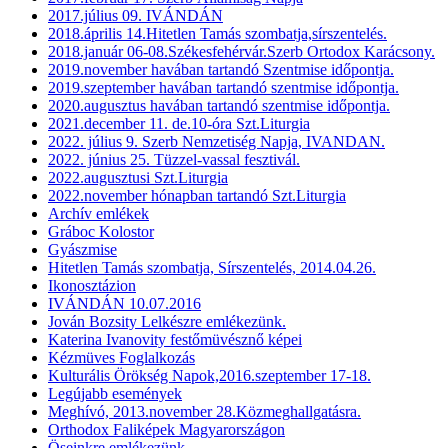
2017.július 09. IVÁNDÁN
2018.április 14.Hitetlen Tamás szombatja,sírszentelés.
2018.január 06-08.Székesfehérvár.Szerb Ortodox Karácsony.
2019.november havában tartandó Szentmise időpontja.
2019.szeptember havában tartandó szentmise időpontja.
2020.augusztus havában tartandó szentmise időpontja.
2021.december 11. de.10-óra Szt.Liturgia
2022. július 9. Szerb Nemzetiség Napja, IVANDAN.
2022. június 25. Tüzzel-vassal fesztivál.
2022.augusztusi Szt.Liturgia
2022.november hónapban tartandó Szt.Liturgia
Archív emlékek
Gráboc Kolostor
Gyászmise
Hitetlen Tamás szombatja, Sírszentelés, 2014.04.26.
Ikonosztázion
IVÁNDÁN 10.07.2016
Jován Bozsity Lelkészre emlékezünk.
Katerina Ivanovity festőmüvésznő képei
Kézmüves Foglalkozás
Kulturális Örökség Napok,2016.szeptember 17-18.
Legújabb események
Meghívó, 2013.november 28.Közmeghallgatásra.
Orthodox Faliképek Magyarországon
Öseinkre emlékezünk.