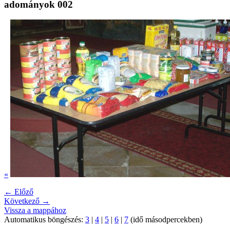
adományok 002
«
← Előző
Következő →
Vissza a mappához
Automatikus böngészés:
3
|
4
|
5
|
6
|
7
(idő másodpercekben)