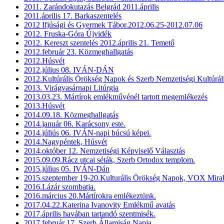
2011. Zarándokutazás Belgrád 2011.április
2011.április 17. Barkaszentelés
2012 Ifjúsági és Gyermek Tábor.2012.06.25-2012.07.06
2012. Fruska-Góra Újvidék
2012. Kereszt szentelés 2012.április 21. Temető
2012.február 23. Közmeghallgatás
2012.Húsvét
2012.július 08. IVÁN-DÁN
2012.Kultúrális Örökség Napok és Szerb Nemzetiségi Kultúrál
2013. Virágvasárnapi Litúrgia
2013.03.23. Mártírok emlékművénél tartott megemlékezés
2013.Húsvét
2014.09.18. Közmeghallgatás
2014.január 06. Karácsony este.
2014.júliús 06. IVÁN-napi búcsú képei.
2014.Nagypéntek, Húsvét
2014.október 12. Nemzetiségi Képviselő Választás
2015.09.09.Rácz utcai séták, Szerb Ortodox templom.
2015.július 05. IVÁN-Dán
2015.szeptember 19-20.Kulturális Örökség Napok, VOX Mirab
2016.Lázár szombatja.
2016.március 20.Mártírokra emlékeztünk.
2017.04.22.Katerina Ivanovity Emlékmű avatás
2017.április havában tartandó szentmisék.
2017.február 17. Szerb Államiság Napja