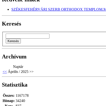
SZÉKESFEHÉRVÁRI SZERB ORTHODOX TEMPLOM.M
Keresés
Archívum
Naptár
<<
Április / 2025
>>
Statisztika
Összes:
1167178
Hónap:
34240
Nap:
837