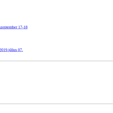
.szeptember 17-18
019.július 07.