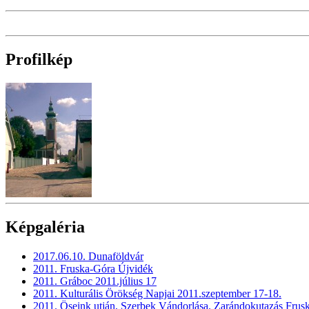
Profilkép
Képgaléria
2017.06.10. Dunaföldvár
2011. Fruska-Góra Újvidék
2011. Gráboc 2011.július 17
2011. Kulturális Örökség Napjai 2011.szeptember 17-18.
2011. Öseink utján, Szerbek Vándorlása. Zarándokutazás Frus