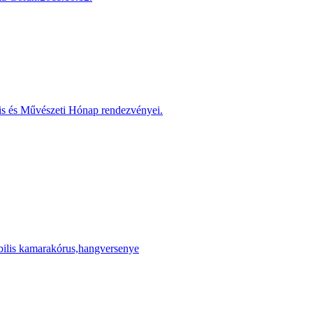
is és Művészeti Hónap rendezvényei.
ilis kamarakórus,hangversenye