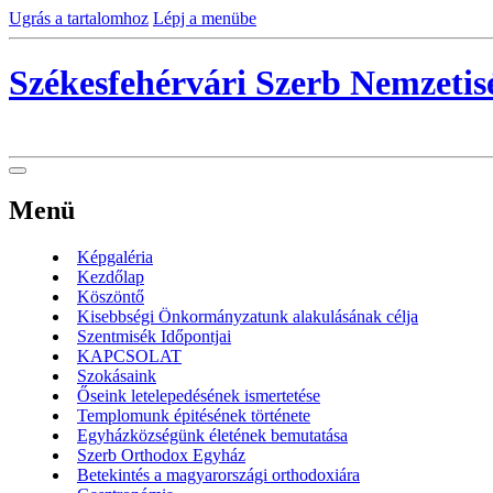
Ugrás a tartalomhoz
Lépj a menübe
Székesfehérvári Szerb Nemzeti
Menü
Képgaléria
Kezdőlap
Köszöntő
Kisebbségi Önkormányzatunk alakulásának célja
Szentmisék Időpontjai
KAPCSOLAT
Szokásaink
Őseink letelepedésének ismertetése
Templomunk épitésének története
Egyházközségünk életének bemutatása
Szerb Orthodox Egyház
Betekintés a magyarországi orthodoxiára