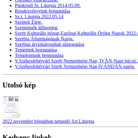
Pünkösdi St. Liturgia 2014.05.09.
Rendezvényeink bemutatása
Sz.t. Liturgia 2022.05.14
Szentek Élete.
Szentmisék ídőpontjai
Szerb Kulturális hónap,Európai Kulturális Örökg Napok 2022
Szerbia Államiságának Napja.
Szerbiai árvizkárosultak támogatása
Temetönk bemutatása
Templomunk bemutatása
V.Székesfehérvári Szerb Nemzetiségi Nap, IVÁN-Napi búcsú 2
V.Székesfehérvári Szerb Nemzetiségi Nap,IVÁNDÁN napja.
Utolsó kép
2022.november hónapban tartandó Szt.Liturgia
Kedvenc linkek