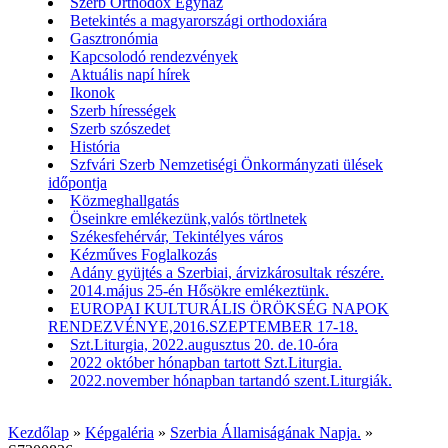
Szerb Orthodox Egyház
Betekintés a magyarországi orthodoxiára
Gasztronómia
Kapcsolodó rendezvények
Aktuális napí hírek
Ikonok
Szerb hírességek
Szerb szószedet
História
Szfvári Szerb Nemzetiségi Önkormányzati ülések
időpontja
Közmeghallgatás
Öseinkre emlékezünk,valós törtlnetek
Székesfehérvár, Tekintélyes város
Kézműves Foglalkozás
Adány gyüjtés a Szerbiai, árvizkárosultak részére.
2014.május 25-én Hősökre emlékeztünk.
EUROPAI KULTURÁLIS ÖRÖKSÉG NAPOK
RENDEZVÉNYE,2016.SZEPTEMBER 17-18.
Szt.Liturgia, 2022.augusztus 20. de.10-óra
2022 október hónapban tartott Szt.Liturgia.
2022.november hónapban tartandó szent.Liturgiák.
Kezdőlap
»
Képgaléria
»
Szerbia Államiságának Napja.
»