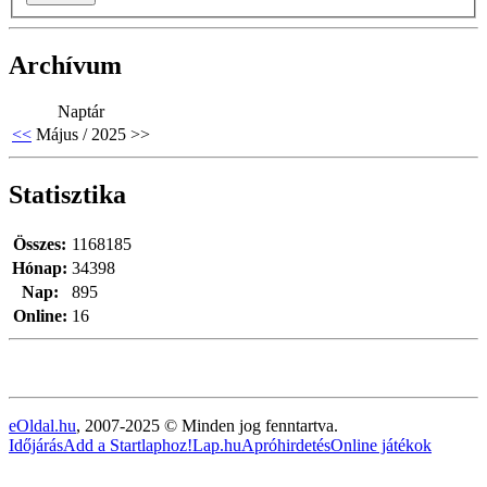
Archívum
Naptár
<<
Május / 2025
>>
Statisztika
Összes:
1168185
Hónap:
34398
Nap:
895
Online:
16
eOldal.hu
, 2007-2025 © Minden jog fenntartva.
Időjárás
Add a Startlaphoz!
Lap.hu
Apróhirdetés
Online játékok