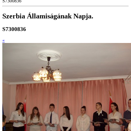
S7300836
Szerbia Államiságának Napja.
S7300836
«