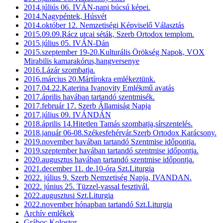
2014.júliús 06. IVÁN-napi búcsú képei.
2014.Nagypéntek, Húsvét
2014.október 12. Nemzetiségi Képviselő Választás
2015.09.09.Rácz utcai séták, Szerb Ortodox templom.
2015.július 05. IVÁN-Dán
2015.szeptember 19-20.Kulturális Örökség Napok, VOX
Mirabilis kamarakórus,hangversenye
2016.Lázár szombatja.
2016.március 20.Mártírokra emlékeztünk.
2017.04.22.Katerina Ivanovity Emlékmű avatás
2017.április havában tartandó szentmisék.
2017.február 17. Szerb Államiság Napja
2017.július 09. IVÁNDÁN
2018.április 14.Hitetlen Tamás szombatja,sírszentelés.
2018.január 06-08.Székesfehérvár.Szerb Ortodox Karácsony.
2019.november havában tartandó Szentmise időpontja.
2019.szeptember havában tartandó szentmise időpontja.
2020.augusztus havában tartandó szentmise időpontja.
2021.december 11. de.10-óra Szt.Liturgia
2022. július 9. Szerb Nemzetiség Napja, IVANDAN.
2022. június 25. Tüzzel-vassal fesztivál.
2022.augusztusi Szt.Liturgia
2022.november hónapban tartandó Szt.Liturgia
Archív emlékek
Gráboc Kolostor