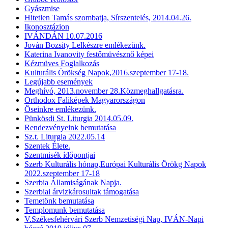
Gyászmise
Hitetlen Tamás szombatja, Sírszentelés, 2014.04.26.
Ikonosztázion
IVÁNDÁN 10.07.2016
Jován Bozsity Lelkészre emlékezünk.
Katerina Ivanovity festőmüvésznő képei
Kézmüves Foglalkozás
Kulturális Örökség Napok,2016.szeptember 17-18.
Legújabb események
Meghívó, 2013.november 28.Közmeghallgatásra.
Orthodox Faliképek Magyarországon
Öseinkre emlékezünk.
Pünkösdi St. Liturgia 2014.05.09.
Rendezvényeink bemutatása
Sz.t. Liturgia 2022.05.14
Szentek Élete.
Szentmisék ídőpontjai
Szerb Kulturális hónap,Európai Kulturális Örökg Napok
2022.szeptember 17-18
Szerbia Államiságának Napja.
Szerbiai árvizkárosultak támogatása
Temetönk bemutatása
Templomunk bemutatása
V.Székesfehérvári Szerb Nemzetiségi Nap, IVÁN-Napi