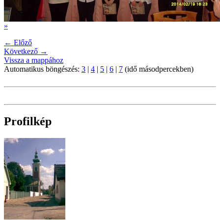
»
← Előző
Következő →
Vissza a mappához
Automatikus böngészés:
3
|
4
|
5
|
6
|
7
(idő másodpercekben)
Profilkép