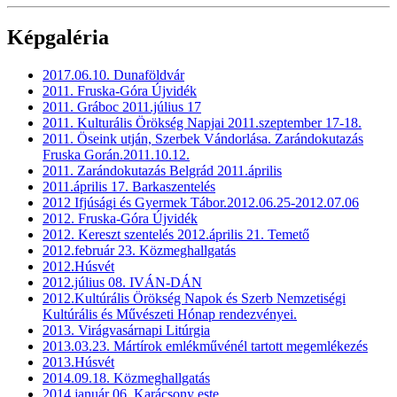
Képgaléria
2017.06.10. Dunaföldvár
2011. Fruska-Góra Újvidék
2011. Gráboc 2011.július 17
2011. Kulturális Örökség Napjai 2011.szeptember 17-18.
2011. Öseink utján, Szerbek Vándorlása. Zarándokutazás
Fruska Gorán.2011.10.12.
2011. Zarándokutazás Belgrád 2011.április
2011.április 17. Barkaszentelés
2012 Ifjúsági és Gyermek Tábor.2012.06.25-2012.07.06
2012. Fruska-Góra Újvidék
2012. Kereszt szentelés 2012.április 21. Temető
2012.február 23. Közmeghallgatás
2012.Húsvét
2012.július 08. IVÁN-DÁN
2012.Kultúrális Örökség Napok és Szerb Nemzetiségi
Kultúrális és Művészeti Hónap rendezvényei.
2013. Virágvasárnapi Litúrgia
2013.03.23. Mártírok emlékművénél tartott megemlékezés
2013.Húsvét
2014.09.18. Közmeghallgatás
2014.január 06. Karácsony este.