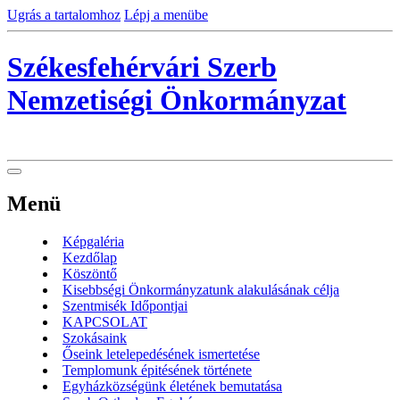
Ugrás a tartalomhoz
Lépj a menübe
Székesfehérvári Szerb
Nemzetiségi Önkormányzat
Menü
Képgaléria
Kezdőlap
Köszöntő
Kisebbségi Önkormányzatunk alakulásának célja
Szentmisék Időpontjai
KAPCSOLAT
Szokásaink
Őseink letelepedésének ismertetése
Templomunk épitésének története
Egyházközségünk életének bemutatása