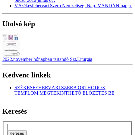
búcsú 2019.július 07.
V.Székesfehérvári Szerb Nemzetiségi Nap,IVÁNDÁN napja.
Utolsó kép
2022.november hónapban tartandó Szt.Liturgia
Kedvenc linkek
SZÉKESFEHÉRVÁRI SZERB ORTHODOX
TEMPLOM.MEGTEKINTHETŐ ELŐZETES BE
Keresés