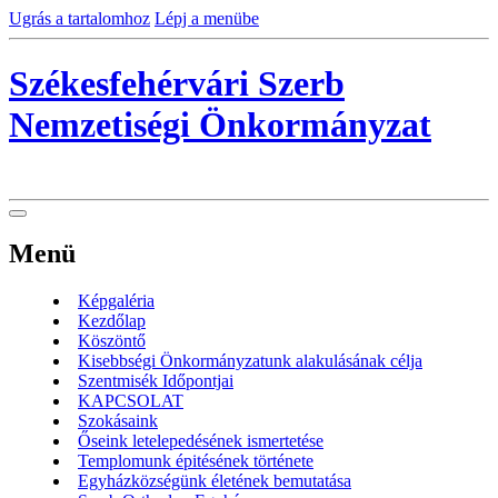
Ugrás a tartalomhoz
Lépj a menübe
Székesfehérvári Szerb
Nemzetiségi Önkormányzat
Menü
Képgaléria
Kezdőlap
Köszöntő
Kisebbségi Önkormányzatunk alakulásának célja
Szentmisék Időpontjai
KAPCSOLAT
Szokásaink
Őseink letelepedésének ismertetése
Templomunk épitésének története
Egyházközségünk életének bemutatása