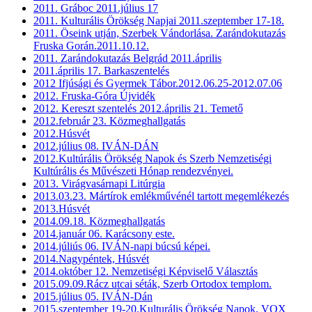
2011. Gráboc 2011.július 17
2011. Kulturális Örökség Napjai 2011.szeptember 17-18.
2011. Öseink utján, Szerbek Vándorlása. Zarándokutazás
Fruska Gorán.2011.10.12.
2011. Zarándokutazás Belgrád 2011.április
2011.április 17. Barkaszentelés
2012 Ifjúsági és Gyermek Tábor.2012.06.25-2012.07.06
2012. Fruska-Góra Újvidék
2012. Kereszt szentelés 2012.április 21. Temető
2012.február 23. Közmeghallgatás
2012.Húsvét
2012.július 08. IVÁN-DÁN
2012.Kultúrális Örökség Napok és Szerb Nemzetiségi
Kultúrális és Művészeti Hónap rendezvényei.
2013. Virágvasárnapi Litúrgia
2013.03.23. Mártírok emlékművénél tartott megemlékezés
2013.Húsvét
2014.09.18. Közmeghallgatás
2014.január 06. Karácsony este.
2014.júliús 06. IVÁN-napi búcsú képei.
2014.Nagypéntek, Húsvét
2014.október 12. Nemzetiségi Képviselő Választás
2015.09.09.Rácz utcai séták, Szerb Ortodox templom.
2015.július 05. IVÁN-Dán
2015.szeptember 19-20.Kulturális Örökség Napok, VOX