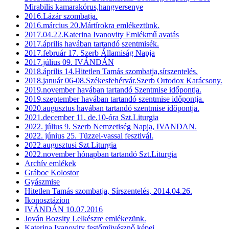
Mirabilis kamarakórus,hangversenye
2016.Lázár szombatja.
2016.március 20.Mártírokra emlékeztünk.
2017.04.22.Katerina Ivanovity Emlékmű avatás
2017.április havában tartandó szentmisék.
2017.február 17. Szerb Államiság Napja
2017.július 09. IVÁNDÁN
2018.április 14.Hitetlen Tamás szombatja,sírszentelés.
2018.január 06-08.Székesfehérvár.Szerb Ortodox Karácsony.
2019.november havában tartandó Szentmise időpontja.
2019.szeptember havában tartandó szentmise időpontja.
2020.augusztus havában tartandó szentmise időpontja.
2021.december 11. de.10-óra Szt.Liturgia
2022. július 9. Szerb Nemzetiség Napja, IVANDAN.
2022. június 25. Tüzzel-vassal fesztivál.
2022.augusztusi Szt.Liturgia
2022.november hónapban tartandó Szt.Liturgia
Archív emlékek
Gráboc Kolostor
Gyászmise
Hitetlen Tamás szombatja, Sírszentelés, 2014.04.26.
Ikonosztázion
IVÁNDÁN 10.07.2016
Jován Bozsity Lelkészre emlékezünk.
Katerina Ivanovity festőmüvésznő képei