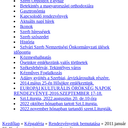
Szerb Orthodox Egyház
Betekintés a magyarországi orthodoxiára
Gasztronómia
Kapcsolodó rendezvények
Aktuális napí hírek
Ikonok
Szerb hírességek
Szerb szószedet
História
Szfvári Szerb Nemzetiségi Önkormányzati ülések
időpontja
Közmeghallgatás
Öseinkre emlékezünk,valós törtlnetek
Székesfehérvár, Tekintélyes város
Kézműves Foglalkozás
Adány gyüjtés a Szerbiai, árvizkárosultak részére.
2014.május 25-én Hősökre emlékeztünk.
EUROPAI KULTURÁLIS ÖRÖKSÉG NAPOK
RENDEZVÉNYE,2016.SZEPTEMBER 17-18.
Szt.Liturgia, 2022.augusztus 20. de.10-óra
2022 október hónapban tartott Szt.Liturgia.
2022.november hónapban tartandó szent.Liturgiák.
Kezdőlap
»
Képgaléria
»
Rendezvényeink bemutatása
»
2011.január