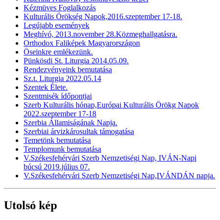
Kézmüves Foglalkozás
Kulturális Örökség Napok,2016.szeptember 17-18.
Legújabb események
Meghívó, 2013.november 28.Közmeghallgatásra.
Orthodox Faliképek Magyarországon
Öseinkre emlékezünk.
Pünkösdi St. Liturgia 2014.05.09.
Rendezvényeink bemutatása
Sz.t. Liturgia 2022.05.14
Szentek Élete.
Szentmisék ídőpontjai
Szerb Kulturális hónap,Európai Kulturális Örökg Napok
2022.szeptember 17-18
Szerbia Államiságának Napja.
Szerbiai árvizkárosultak támogatása
Temetönk bemutatása
Templomunk bemutatása
V.Székesfehérvári Szerb Nemzetiségi Nap, IVÁN-Napi
búcsú 2019.július 07.
V.Székesfehérvári Szerb Nemzetiségi Nap,IVÁNDÁN napja.
Utolsó kép