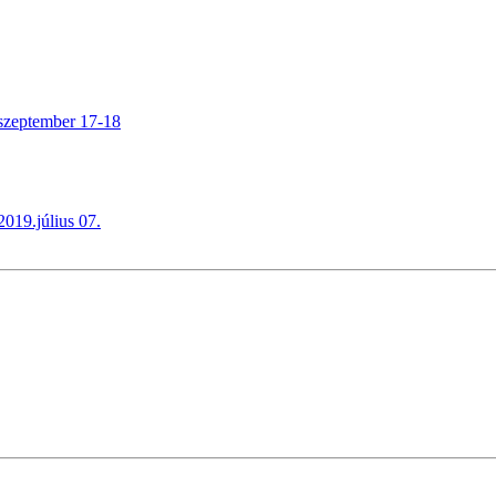
.szeptember 17-18
019.július 07.