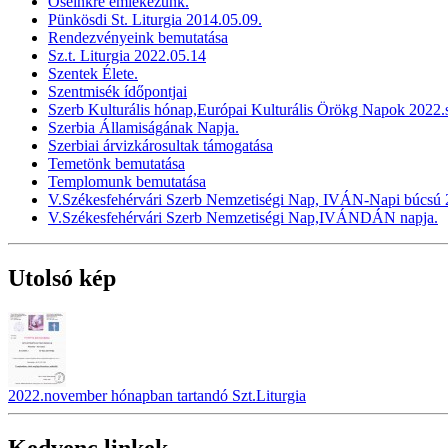
Öseinkre emlékezünk.
Pünkösdi St. Liturgia 2014.05.09.
Rendezvényeink bemutatása
Sz.t. Liturgia 2022.05.14
Szentek Élete.
Szentmisék ídőpontjai
Szerb Kulturális hónap,Európai Kulturális Örökg Napok 2022
Szerbia Államiságának Napja.
Szerbiai árvizkárosultak támogatása
Temetönk bemutatása
Templomunk bemutatása
V.Székesfehérvári Szerb Nemzetiségi Nap, IVÁN-Napi búcsú 2
V.Székesfehérvári Szerb Nemzetiségi Nap,IVÁNDÁN napja.
Utolsó kép
2022.november hónapban tartandó Szt.Liturgia
Kedvenc linkek