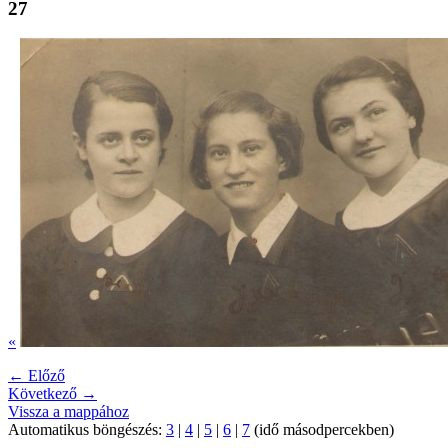
27
«
← Előző
Következő →
Vissza a mappához
Automatikus böngészés:
3
|
4
|
5
|
6
|
7
(idő másodpercekben)