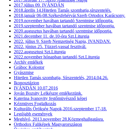
2017.július 09. IVÁNDÁN
2018.április 14.Hitetlen Tamás szombatja,sírszentelés.
2018.január 06-08.Székesfehérvár.Szerb Ortodox Karácsony.
2019.november havában tartandó Szentmise időpontja.
2019.szeptember havában tartandó szentmise időpontja.
2020.augusztus havában tartandó szentmise időpontja.
2021.december 11. de.10-óra Szt.Liturgia
2022. július 9. Szerb Nemzetiség Napja, IVANDAN.
2022. június 25. Tüzzel-vassal fesztivál.
2022.augusztusi Szt.Liturgia
2022.november hónapban tartandó Szt.Liturgia
Archív emlékek
Gráboc Kolostor
Gyászmise
Hitetlen Tamás szombatja, Sírszentelés, 2014.04.26.
Ikonosztázion
IVÁNDÁN 10.07.2016
Jován Bozsity Lelkészre emlékezünk.
Katerina Ivanovity festőmüvésznő képei
Kézmüves Foglalkozás
Kulturális Örökség Napok,2016.szeptember 17-18.
Legújabb események
Meghívó, 2013.november 28.Közmeghallgatásra.
Orthodox Faliképek Magyarországon