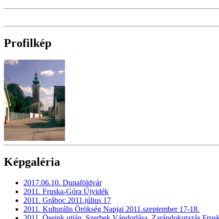
Profilkép
Képgaléria
2017.06.10. Dunaföldvár
2011. Fruska-Góra Újvidék
2011. Gráboc 2011.július 17
2011. Kulturális Örökség Napjai 2011.szeptember 17-18.
2011. Öseink utján, Szerbek Vándorlása. Zarándokutazás Frus