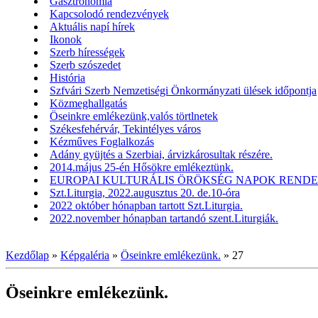
Gasztronómia
Kapcsolodó rendezvények
Aktuális napí hírek
Ikonok
Szerb hírességek
Szerb szószedet
História
Szfvári Szerb Nemzetiségi Önkormányzati ülések időpontja
Közmeghallgatás
Öseinkre emlékezünk,valós törtlnetek
Székesfehérvár, Tekintélyes város
Kézműves Foglalkozás
Adány gyüjtés a Szerbiai, árvizkárosultak részére.
2014.május 25-én Hősökre emlékeztünk.
EUROPAI KULTURÁLIS ÖRÖKSÉG NAPOK RENDEZV
Szt.Liturgia, 2022.augusztus 20. de.10-óra
2022 október hónapban tartott Szt.Liturgia.
2022.november hónapban tartandó szent.Liturgiák.
Kezdőlap
»
Képgaléria
»
Öseinkre emlékezünk.
»
27
Öseinkre emlékezünk.