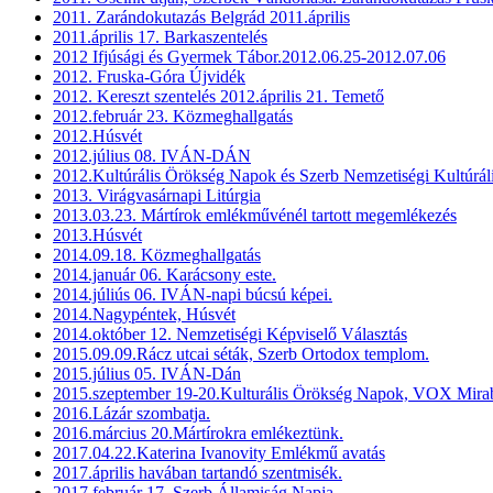
2011. Zarándokutazás Belgrád 2011.április
2011.április 17. Barkaszentelés
2012 Ifjúsági és Gyermek Tábor.2012.06.25-2012.07.06
2012. Fruska-Góra Újvidék
2012. Kereszt szentelés 2012.április 21. Temető
2012.február 23. Közmeghallgatás
2012.Húsvét
2012.július 08. IVÁN-DÁN
2012.Kultúrális Örökség Napok és Szerb Nemzetiségi Kultúrál
2013. Virágvasárnapi Litúrgia
2013.03.23. Mártírok emlékművénél tartott megemlékezés
2013.Húsvét
2014.09.18. Közmeghallgatás
2014.január 06. Karácsony este.
2014.júliús 06. IVÁN-napi búcsú képei.
2014.Nagypéntek, Húsvét
2014.október 12. Nemzetiségi Képviselő Választás
2015.09.09.Rácz utcai séták, Szerb Ortodox templom.
2015.július 05. IVÁN-Dán
2015.szeptember 19-20.Kulturális Örökség Napok, VOX Mirab
2016.Lázár szombatja.
2016.március 20.Mártírokra emlékeztünk.
2017.04.22.Katerina Ivanovity Emlékmű avatás
2017.április havában tartandó szentmisék.
2017.február 17. Szerb Államiság Napja