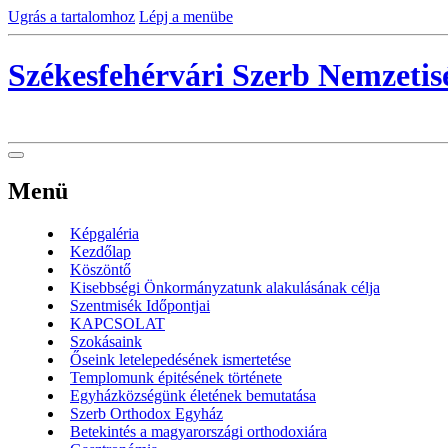
Ugrás a tartalomhoz
Lépj a menübe
Székesfehérvári Szerb Nemzeti
Menü
Képgaléria
Kezdőlap
Köszöntő
Kisebbségi Önkormányzatunk alakulásának célja
Szentmisék Időpontjai
KAPCSOLAT
Szokásaink
Őseink letelepedésének ismertetése
Templomunk épitésének története
Egyházközségünk életének bemutatása
Szerb Orthodox Egyház
Betekintés a magyarországi orthodoxiára