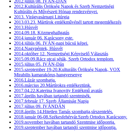
2012.július 08. IVÁN-DÁN
2012.Kultúrális Örökség Napok és Szerb Nemzetiségi
Kultúrális és Művészeti Hónap rendezvényei.
2013. Virágvasárnapi Litúrgia
2013.03.23. Mártírok emlékművénél tartott megemlékezés
2013.Húsvét
2014.09.18. Közmeghallgatás
2014.január 06. Karácsony este.
2014.júliús 06. IVÁN-napi búcsú képei.
2014.Nagypéntek, Húsvét
2014.október 12. Nemzetiségi Képviselő Választás
2015.09.09.Rácz utcai séták, Szerb Ortodox templom.
2015.július 05. IVÁN-Dán
2015.szeptember 19-20.Kulturális Örökség Napok, VOX
Mirabilis kamarakórus,hangversenye
2016.Lázár szombatja.
2016.március 20.Mártírokra emlékeztünk.
2017.04.22.Katerina Ivanovity Emlékmű avatás
2017.április havában tartandó szentmisék.
2017.február 17. Szerb Államiság Napja
2017.július 09. IVÁNDÁN
2018.április 14.Hitetlen Tamás szombatja,sírszentelés.
2018.január 06-08.Székesfehérvár.Szerb Ortodox Karácsony.
2019.november havában tartandó Szentmise időpontja.
2019.szeptember havában tartandó szentmise időpontja.