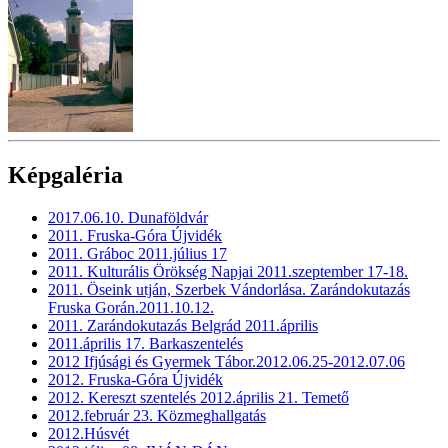
Képgaléria
2017.06.10. Dunaföldvár
2011. Fruska-Góra Újvidék
2011. Gráboc 2011.július 17
2011. Kulturális Örökség Napjai 2011.szeptember 17-18.
2011. Öseink utján, Szerbek Vándorlása. Zarándokutazás
Fruska Gorán.2011.10.12.
2011. Zarándokutazás Belgrád 2011.április
2011.április 17. Barkaszentelés
2012 Ifjúsági és Gyermek Tábor.2012.06.25-2012.07.06
2012. Fruska-Góra Újvidék
2012. Kereszt szentelés 2012.április 21. Temető
2012.február 23. Közmeghallgatás
2012.Húsvét