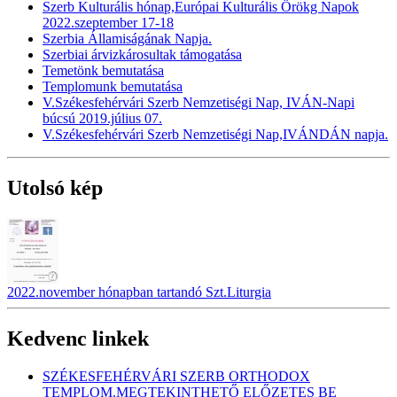
Szerb Kulturális hónap,Európai Kulturális Örökg Napok
2022.szeptember 17-18
Szerbia Államiságának Napja.
Szerbiai árvizkárosultak támogatása
Temetönk bemutatása
Templomunk bemutatása
V.Székesfehérvári Szerb Nemzetiségi Nap, IVÁN-Napi
búcsú 2019.július 07.
V.Székesfehérvári Szerb Nemzetiségi Nap,IVÁNDÁN napja.
Utolsó kép
2022.november hónapban tartandó Szt.Liturgia
Kedvenc linkek
SZÉKESFEHÉRVÁRI SZERB ORTHODOX
TEMPLOM.MEGTEKINTHETŐ ELŐZETES BE