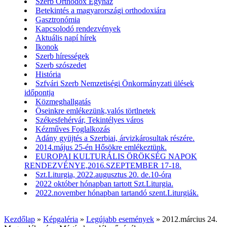
Szerb Orthodox Egyház
Betekintés a magyarországi orthodoxiára
Gasztronómia
Kapcsolodó rendezvények
Aktuális napí hírek
Ikonok
Szerb hírességek
Szerb szószedet
História
Szfvári Szerb Nemzetiségi Önkormányzati ülések
időpontja
Közmeghallgatás
Öseinkre emlékezünk,valós törtlnetek
Székesfehérvár, Tekintélyes város
Kézműves Foglalkozás
Adány gyüjtés a Szerbiai, árvizkárosultak részére.
2014.május 25-én Hősökre emlékeztünk.
EUROPAI KULTURÁLIS ÖRÖKSÉG NAPOK
RENDEZVÉNYE,2016.SZEPTEMBER 17-18.
Szt.Liturgia, 2022.augusztus 20. de.10-óra
2022 október hónapban tartott Szt.Liturgia.
2022.november hónapban tartandó szent.Liturgiák.
Kezdőlap
»
Képgaléria
»
Legújabb események
»
2012.március 24.