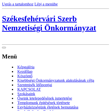
Ugrás a tartalomhoz
Lépj a menübe
Székesfehérvári Szerb
Nemzetiségi Önkormányzat
Menü
Képgaléria
Kezdőlap
Köszöntő
Kisebbségi Önkormányzatunk alakulásának célja
Szentmisék Időpontjai
KAPCSOLAT
Szokásaink
Őseink letelepedésének ismertetése
Templomunk épitésének története
Egyházközségünk életének bemutatása