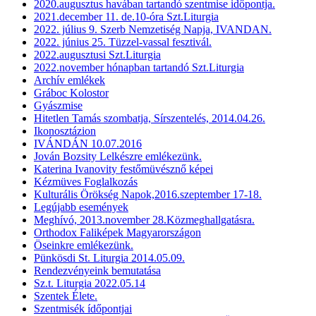
2020.augusztus havában tartandó szentmise időpontja.
2021.december 11. de.10-óra Szt.Liturgia
2022. július 9. Szerb Nemzetiség Napja, IVANDAN.
2022. június 25. Tüzzel-vassal fesztivál.
2022.augusztusi Szt.Liturgia
2022.november hónapban tartandó Szt.Liturgia
Archív emlékek
Gráboc Kolostor
Gyászmise
Hitetlen Tamás szombatja, Sírszentelés, 2014.04.26.
Ikonosztázion
IVÁNDÁN 10.07.2016
Jován Bozsity Lelkészre emlékezünk.
Katerina Ivanovity festőmüvésznő képei
Kézmüves Foglalkozás
Kulturális Örökség Napok,2016.szeptember 17-18.
Legújabb események
Meghívó, 2013.november 28.Közmeghallgatásra.
Orthodox Faliképek Magyarországon
Öseinkre emlékezünk.
Pünkösdi St. Liturgia 2014.05.09.
Rendezvényeink bemutatása
Sz.t. Liturgia 2022.05.14
Szentek Élete.
Szentmisék ídőpontjai