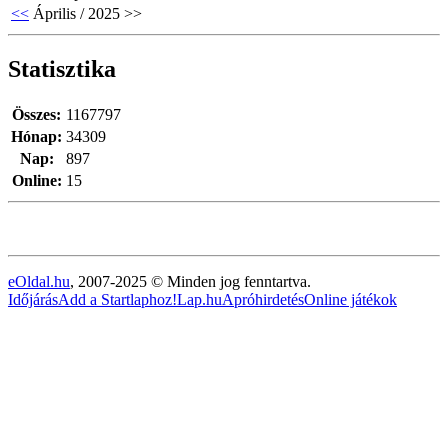
<<
Április / 2025
>>
Statisztika
Összes:
1167797
Hónap:
34309
Nap:
897
Online:
15
eOldal.hu
, 2007-2025 © Minden jog fenntartva.
Időjárás
Add a Startlaphoz!
Lap.hu
Apróhirdetés
Online játékok