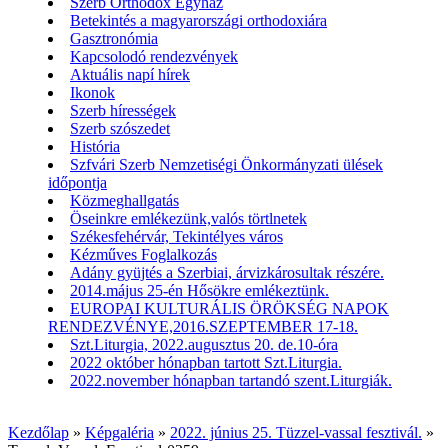
Szerb Orthodox Egyház
Betekintés a magyarországi orthodoxiára
Gasztronómia
Kapcsolodó rendezvények
Aktuális napí hírek
Ikonok
Szerb hírességek
Szerb szószedet
História
Szfvári Szerb Nemzetiségi Önkormányzati ülések
időpontja
Közmeghallgatás
Öseinkre emlékezünk,valós törtlnetek
Székesfehérvár, Tekintélyes város
Kézműves Foglalkozás
Adány gyüjtés a Szerbiai, árvizkárosultak részére.
2014.május 25-én Hősökre emlékeztünk.
EUROPAI KULTURÁLIS ÖRÖKSÉG NAPOK
RENDEZVÉNYE,2016.SZEPTEMBER 17-18.
Szt.Liturgia, 2022.augusztus 20. de.10-óra
2022 október hónapban tartott Szt.Liturgia.
2022.november hónapban tartandó szent.Liturgiák.
Kezdőlap
»
Képgaléria
»
2022. június 25. Tüzzel-vassal fesztivál.
»