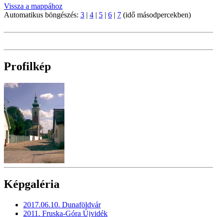
Vissza a mappához
Automatikus böngészés:
3
|
4
|
5
|
6
|
7
(idő másodpercekben)
Profilkép
Képgaléria
2017.06.10. Dunaföldvár
2011. Fruska-Góra Újvidék