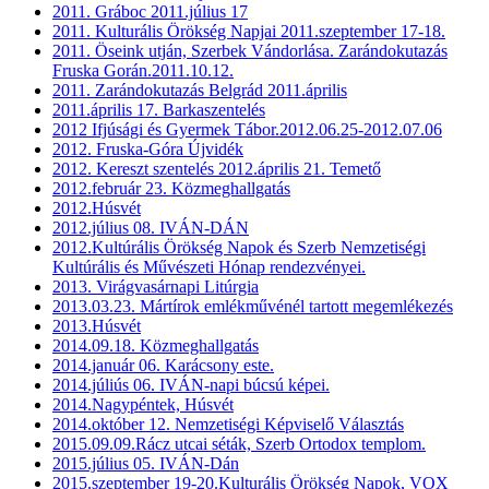
2011. Gráboc 2011.július 17
2011. Kulturális Örökség Napjai 2011.szeptember 17-18.
2011. Öseink utján, Szerbek Vándorlása. Zarándokutazás
Fruska Gorán.2011.10.12.
2011. Zarándokutazás Belgrád 2011.április
2011.április 17. Barkaszentelés
2012 Ifjúsági és Gyermek Tábor.2012.06.25-2012.07.06
2012. Fruska-Góra Újvidék
2012. Kereszt szentelés 2012.április 21. Temető
2012.február 23. Közmeghallgatás
2012.Húsvét
2012.július 08. IVÁN-DÁN
2012.Kultúrális Örökség Napok és Szerb Nemzetiségi
Kultúrális és Művészeti Hónap rendezvényei.
2013. Virágvasárnapi Litúrgia
2013.03.23. Mártírok emlékművénél tartott megemlékezés
2013.Húsvét
2014.09.18. Közmeghallgatás
2014.január 06. Karácsony este.
2014.júliús 06. IVÁN-napi búcsú képei.
2014.Nagypéntek, Húsvét
2014.október 12. Nemzetiségi Képviselő Választás
2015.09.09.Rácz utcai séták, Szerb Ortodox templom.
2015.július 05. IVÁN-Dán
2015.szeptember 19-20.Kulturális Örökség Napok, VOX