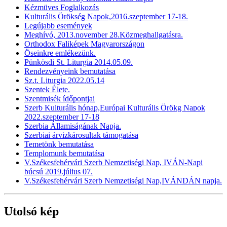
Kézmüves Foglalkozás
Kulturális Örökség Napok,2016.szeptember 17-18.
Legújabb események
Meghívó, 2013.november 28.Közmeghallgatásra.
Orthodox Faliképek Magyarországon
Öseinkre emlékezünk.
Pünkösdi St. Liturgia 2014.05.09.
Rendezvényeink bemutatása
Sz.t. Liturgia 2022.05.14
Szentek Élete.
Szentmisék ídőpontjai
Szerb Kulturális hónap,Európai Kulturális Örökg Napok
2022.szeptember 17-18
Szerbia Államiságának Napja.
Szerbiai árvizkárosultak támogatása
Temetönk bemutatása
Templomunk bemutatása
V.Székesfehérvári Szerb Nemzetiségi Nap, IVÁN-Napi
búcsú 2019.július 07.
V.Székesfehérvári Szerb Nemzetiségi Nap,IVÁNDÁN napja.
Utolsó kép