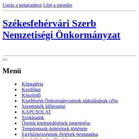
Ugrás a tartalomhoz
Lépj a menübe
Székesfehérvári Szerb
Nemzetiségi Önkormányzat
Menü
Képgaléria
Kezdőlap
Köszöntő
Kisebbségi Önkormányzatunk alakulásának célja
Szentmisék Időpontjai
KAPCSOLAT
Szokásaink
Őseink letelepedésének ismertetése
Templomunk épitésének története
Egyházközségünk életének bemutatása