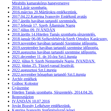
Mirabilis kamarakórus,hangversenye
2016.Lázár szombatja.
2016.március 20.Mártírokra emlékeztünk.
2017.04.22.Katerina Ivanovity Emlékmű avatás
2017.április havában tartandó szentmisék.
2017.február 17. Szerb Államiság Napja
2017.július 09. IVÁNDÁN
2018.április 14.Hitetlen Tamás szombatja,sírszentelés.
2018.január 06-08.Székesfehérvár.Szerb Ortodox Karácsony.
2019.november havában tartandó Szentmise időpontja.
2019.szeptember havában tartandó szentmise időpontja.
2020.augusztus havában tartandó szentmise időpontja.
2021.december 11. de.10-óra Szt.Liturgia
2022. július 9. Szerb Nemzetiség Napja, IVANDAN.
2022. június 25. Tüzzel-vassal fesztivál.
2022.augusztusi Szt.Liturgia
2022.november hónapban tartandó Szt.Liturgia
Archív emlékek
Gráboc Kolostor
Gyászmise
Hitetlen Tamás szombatja, Sírszentelés, 2014.04.26.
Ikonosztázion
IVÁNDÁN 10.07.2016
Jován Bozsity Lelkészre emlékezünk.
Katerina Ivanovity festőmüvésznő képei