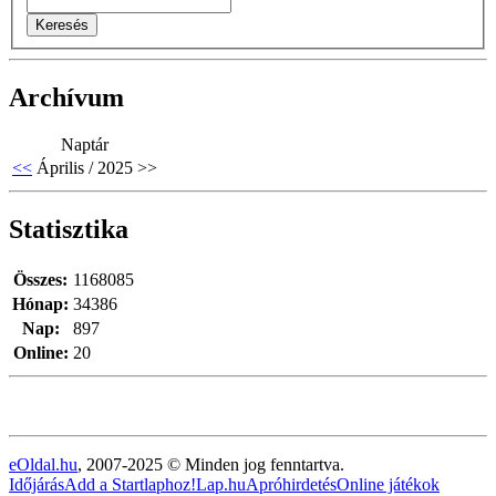
Archívum
Naptár
<<
Április / 2025
>>
Statisztika
Összes:
1168085
Hónap:
34386
Nap:
897
Online:
20
eOldal.hu
, 2007-2025 © Minden jog fenntartva.
Időjárás
Add a Startlaphoz!
Lap.hu
Apróhirdetés
Online játékok