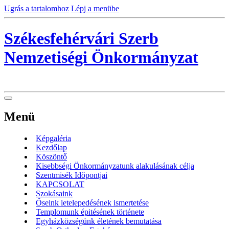
Ugrás a tartalomhoz
Lépj a menübe
Székesfehérvári Szerb
Nemzetiségi Önkormányzat
Menü
Képgaléria
Kezdőlap
Köszöntő
Kisebbségi Önkormányzatunk alakulásának célja
Szentmisék Időpontjai
KAPCSOLAT
Szokásaink
Őseink letelepedésének ismertetése
Templomunk épitésének története
Egyházközségünk életének bemutatása