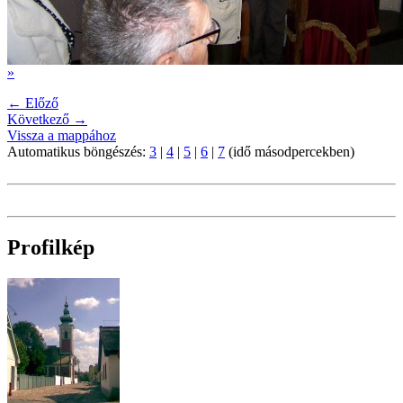
»
← Előző
Következő →
Vissza a mappához
Automatikus böngészés:
3
|
4
|
5
|
6
|
7
(idő másodpercekben)
Profilkép