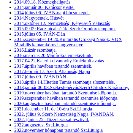
2014.09.18. Közmeghallgatás
2014.január 06. Karácsony este.
2014.júliús 06. IVÁN-napi búcsú képei.
2014.Nagypéntek, Húsvét
2014.október 12. Nemzetiségi Képviselő Választás
2015.09.09.Rácz utcai séták, Szerb Ortodox templom.
2015.július 05. IVÁN-Dán
2015.szeptember 19-20.Kulturális Örökség Napok, VOX
Mirabilis kamarakórus,hangversenye
2016.Lázár szombatja.
2016.március 20.Mártírokra emlékeztünk.
2017.04.22.Katerina Ivanovity Emlékmű avatás
2017.április havában tartandó szentmisék.
2017.február 17. Szerb Államiság Napja
2017.július 09. IVÁNDÁN
2018.április 14.Hitetlen Tamás szombatja,sírszentelés.
2018.január 06-08.Székesfehérvár.Szerb Ortodox Karácsony.
2019.november havában tartandó Szentmise időpontja.
2019.szeptember havában tartandó szentmise időpontja.
2020.augusztus havában tartandó szentmise időpontja.
2021.december 11. de.10-óra Szt.Liturgia
2022. július 9. Szerb Nemzetiség Napja, IVANDAN.
2022. június 25. Tüzzel-vassal fesztivál.
2022.augusztusi Szt.Liturgia
2022.november hónapban tartandó Szt.Liturgia