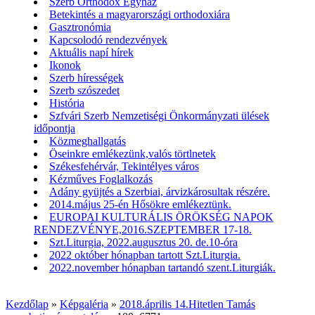
Szerb Orthodox Egyház
Betekintés a magyarországi orthodoxiára
Gasztronómia
Kapcsolodó rendezvények
Aktuális napí hírek
Ikonok
Szerb hírességek
Szerb szószedet
História
Szfvári Szerb Nemzetiségi Önkormányzati ülések
időpontja
Közmeghallgatás
Öseinkre emlékezünk,valós törtlnetek
Székesfehérvár, Tekintélyes város
Kézműves Foglalkozás
Adány gyüjtés a Szerbiai, árvizkárosultak részére.
2014.május 25-én Hősökre emlékeztünk.
EUROPAI KULTURÁLIS ÖRÖKSÉG NAPOK
RENDEZVÉNYE,2016.SZEPTEMBER 17-18.
Szt.Liturgia, 2022.augusztus 20. de.10-óra
2022 október hónapban tartott Szt.Liturgia.
2022.november hónapban tartandó szent.Liturgiák.
Kezdőlap
»
Képgaléria
»
2018.április 14.Hitetlen Tamás