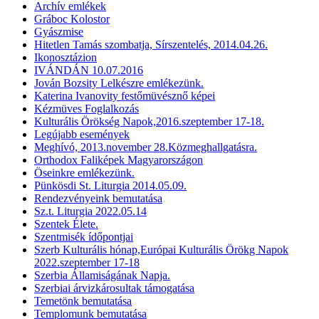
Archív emlékek
Gráboc Kolostor
Gyászmise
Hitetlen Tamás szombatja, Sírszentelés, 2014.04.26.
Ikonosztázion
IVÁNDÁN 10.07.2016
Jován Bozsity Lelkészre emlékezünk.
Katerina Ivanovity festőmüvésznő képei
Kézmüves Foglalkozás
Kulturális Örökség Napok,2016.szeptember 17-18.
Legújabb események
Meghívó, 2013.november 28.Közmeghallgatásra.
Orthodox Faliképek Magyarországon
Öseinkre emlékezünk.
Pünkösdi St. Liturgia 2014.05.09.
Rendezvényeink bemutatása
Sz.t. Liturgia 2022.05.14
Szentek Élete.
Szentmisék ídőpontjai
Szerb Kulturális hónap,Európai Kulturális Örökg Napok
2022.szeptember 17-18
Szerbia Államiságának Napja.
Szerbiai árvizkárosultak támogatása
Temetönk bemutatása
Templomunk bemutatása