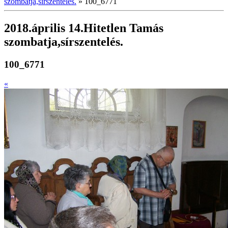
szombatja,sírszentelés.
»
100_6771
2018.április 14.Hitetlen Tamás
szombatja,sírszentelés.
100_6771
«