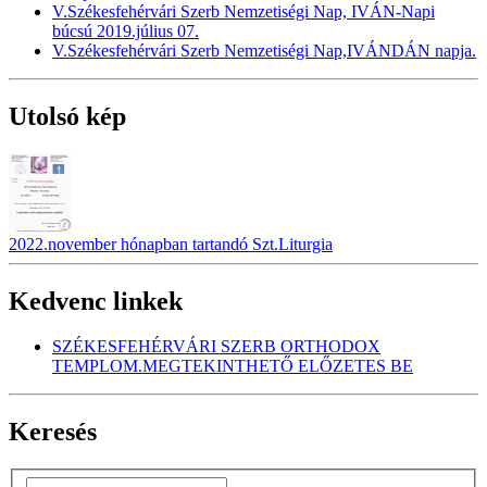
V.Székesfehérvári Szerb Nemzetiségi Nap, IVÁN-Napi
búcsú 2019.július 07.
V.Székesfehérvári Szerb Nemzetiségi Nap,IVÁNDÁN napja.
Utolsó kép
2022.november hónapban tartandó Szt.Liturgia
Kedvenc linkek
SZÉKESFEHÉRVÁRI SZERB ORTHODOX
TEMPLOM.MEGTEKINTHETŐ ELŐZETES BE
Keresés