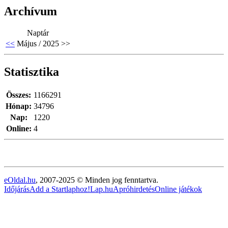
Archívum
Naptár
<<
Május / 2025
>>
Statisztika
Összes:
1166291
Hónap:
34796
Nap:
1220
Online:
4
eOldal.hu
, 2007-2025 © Minden jog fenntartva.
Időjárás
Add a Startlaphoz!
Lap.hu
Apróhirdetés
Online játékok