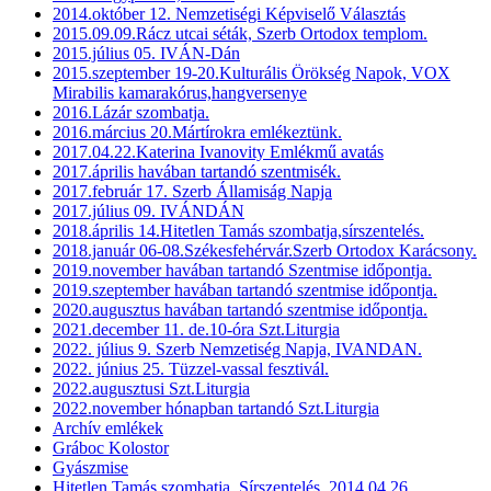
2014.október 12. Nemzetiségi Képviselő Választás
2015.09.09.Rácz utcai séták, Szerb Ortodox templom.
2015.július 05. IVÁN-Dán
2015.szeptember 19-20.Kulturális Örökség Napok, VOX
Mirabilis kamarakórus,hangversenye
2016.Lázár szombatja.
2016.március 20.Mártírokra emlékeztünk.
2017.04.22.Katerina Ivanovity Emlékmű avatás
2017.április havában tartandó szentmisék.
2017.február 17. Szerb Államiság Napja
2017.július 09. IVÁNDÁN
2018.április 14.Hitetlen Tamás szombatja,sírszentelés.
2018.január 06-08.Székesfehérvár.Szerb Ortodox Karácsony.
2019.november havában tartandó Szentmise időpontja.
2019.szeptember havában tartandó szentmise időpontja.
2020.augusztus havában tartandó szentmise időpontja.
2021.december 11. de.10-óra Szt.Liturgia
2022. július 9. Szerb Nemzetiség Napja, IVANDAN.
2022. június 25. Tüzzel-vassal fesztivál.
2022.augusztusi Szt.Liturgia
2022.november hónapban tartandó Szt.Liturgia
Archív emlékek
Gráboc Kolostor
Gyászmise
Hitetlen Tamás szombatja, Sírszentelés, 2014.04.26.