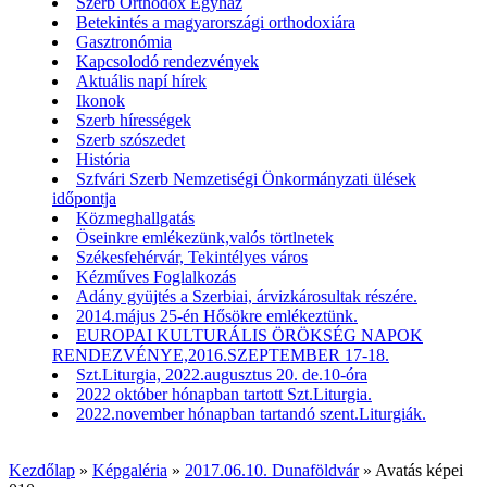
Szerb Orthodox Egyház
Betekintés a magyarországi orthodoxiára
Gasztronómia
Kapcsolodó rendezvények
Aktuális napí hírek
Ikonok
Szerb hírességek
Szerb szószedet
História
Szfvári Szerb Nemzetiségi Önkormányzati ülések
időpontja
Közmeghallgatás
Öseinkre emlékezünk,valós törtlnetek
Székesfehérvár, Tekintélyes város
Kézműves Foglalkozás
Adány gyüjtés a Szerbiai, árvizkárosultak részére.
2014.május 25-én Hősökre emlékeztünk.
EUROPAI KULTURÁLIS ÖRÖKSÉG NAPOK
RENDEZVÉNYE,2016.SZEPTEMBER 17-18.
Szt.Liturgia, 2022.augusztus 20. de.10-óra
2022 október hónapban tartott Szt.Liturgia.
2022.november hónapban tartandó szent.Liturgiák.
Kezdőlap
»
Képgaléria
»
2017.06.10. Dunaföldvár
»
Avatás képei