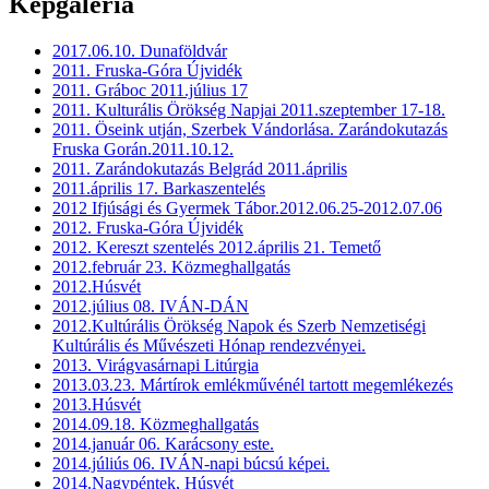
Képgaléria
2017.06.10. Dunaföldvár
2011. Fruska-Góra Újvidék
2011. Gráboc 2011.július 17
2011. Kulturális Örökség Napjai 2011.szeptember 17-18.
2011. Öseink utján, Szerbek Vándorlása. Zarándokutazás
Fruska Gorán.2011.10.12.
2011. Zarándokutazás Belgrád 2011.április
2011.április 17. Barkaszentelés
2012 Ifjúsági és Gyermek Tábor.2012.06.25-2012.07.06
2012. Fruska-Góra Újvidék
2012. Kereszt szentelés 2012.április 21. Temető
2012.február 23. Közmeghallgatás
2012.Húsvét
2012.július 08. IVÁN-DÁN
2012.Kultúrális Örökség Napok és Szerb Nemzetiségi
Kultúrális és Művészeti Hónap rendezvényei.
2013. Virágvasárnapi Litúrgia
2013.03.23. Mártírok emlékművénél tartott megemlékezés
2013.Húsvét
2014.09.18. Közmeghallgatás
2014.január 06. Karácsony este.
2014.júliús 06. IVÁN-napi búcsú képei.
2014.Nagypéntek, Húsvét