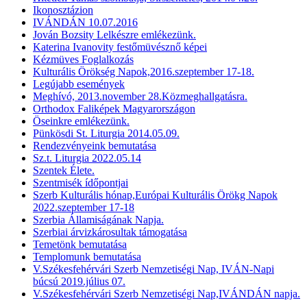
Ikonosztázion
IVÁNDÁN 10.07.2016
Jován Bozsity Lelkészre emlékezünk.
Katerina Ivanovity festőmüvésznő képei
Kézmüves Foglalkozás
Kulturális Örökség Napok,2016.szeptember 17-18.
Legújabb események
Meghívó, 2013.november 28.Közmeghallgatásra.
Orthodox Faliképek Magyarországon
Öseinkre emlékezünk.
Pünkösdi St. Liturgia 2014.05.09.
Rendezvényeink bemutatása
Sz.t. Liturgia 2022.05.14
Szentek Élete.
Szentmisék ídőpontjai
Szerb Kulturális hónap,Európai Kulturális Örökg Napok
2022.szeptember 17-18
Szerbia Államiságának Napja.
Szerbiai árvizkárosultak támogatása
Temetönk bemutatása
Templomunk bemutatása
V.Székesfehérvári Szerb Nemzetiségi Nap, IVÁN-Napi
búcsú 2019.július 07.
V.Székesfehérvári Szerb Nemzetiségi Nap,IVÁNDÁN napja.