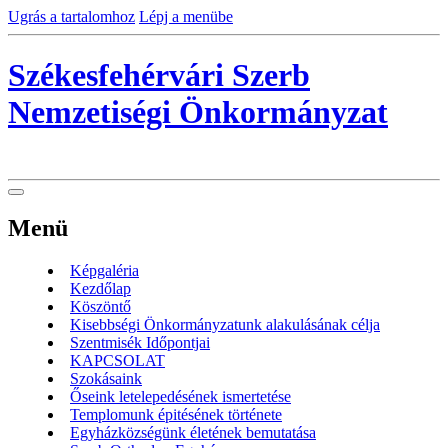
Ugrás a tartalomhoz
Lépj a menübe
Székesfehérvári Szerb
Nemzetiségi Önkormányzat
Menü
Képgaléria
Kezdőlap
Köszöntő
Kisebbségi Önkormányzatunk alakulásának célja
Szentmisék Időpontjai
KAPCSOLAT
Szokásaink
Őseink letelepedésének ismertetése
Templomunk épitésének története
Egyházközségünk életének bemutatása