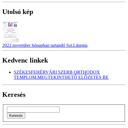
Utolsó kép
2022.november hónapban tartandó Szt.Liturgia
Kedvenc linkek
SZÉKESFEHÉRVÁRI SZERB ORTHODOX
TEMPLOM.MEGTEKINTHETŐ ELŐZETES BE
Keresés