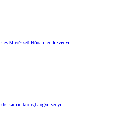
is és Művészeti Hónap rendezvényei.
ilis kamarakórus,hangversenye