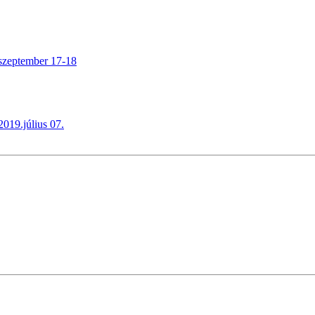
.szeptember 17-18
019.július 07.