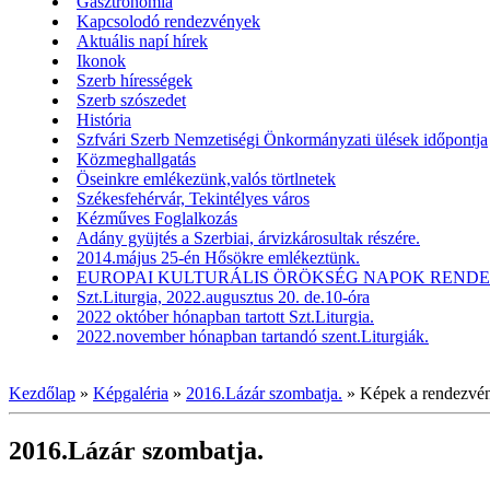
Gasztronómia
Kapcsolodó rendezvények
Aktuális napí hírek
Ikonok
Szerb hírességek
Szerb szószedet
História
Szfvári Szerb Nemzetiségi Önkormányzati ülések időpontja
Közmeghallgatás
Öseinkre emlékezünk,valós törtlnetek
Székesfehérvár, Tekintélyes város
Kézműves Foglalkozás
Adány gyüjtés a Szerbiai, árvizkárosultak részére.
2014.május 25-én Hősökre emlékeztünk.
EUROPAI KULTURÁLIS ÖRÖKSÉG NAPOK RENDEZV
Szt.Liturgia, 2022.augusztus 20. de.10-óra
2022 október hónapban tartott Szt.Liturgia.
2022.november hónapban tartandó szent.Liturgiák.
Kezdőlap
»
Képgaléria
»
2016.Lázár szombatja.
»
Képek a rendezvén
2016.Lázár szombatja.