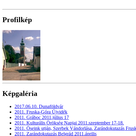
Profilkép
Képgaléria
2017.06.10. Dunaföldvár
2011. Fruska-Góra Újvidék
2011. Gráboc 2011.július 17
2011. Kulturális Örökség Napjai 2011.szeptember 17-18.
2011. Öseink utján, Szerbek Vándorlása. Zarándokutazás Frus
2011. Zarándokutazás Belgrád 2011.április