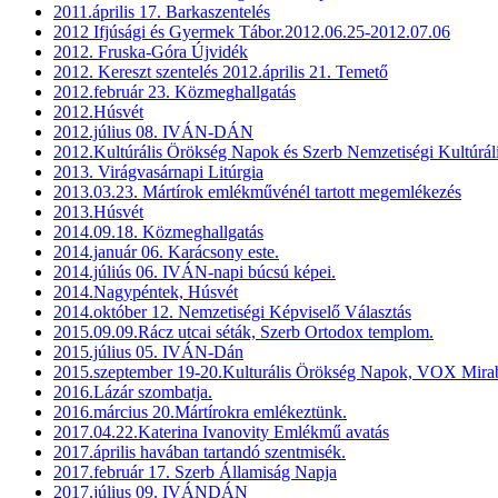
2011.április 17. Barkaszentelés
2012 Ifjúsági és Gyermek Tábor.2012.06.25-2012.07.06
2012. Fruska-Góra Újvidék
2012. Kereszt szentelés 2012.április 21. Temető
2012.február 23. Közmeghallgatás
2012.Húsvét
2012.július 08. IVÁN-DÁN
2012.Kultúrális Örökség Napok és Szerb Nemzetiségi Kultúrál
2013. Virágvasárnapi Litúrgia
2013.03.23. Mártírok emlékművénél tartott megemlékezés
2013.Húsvét
2014.09.18. Közmeghallgatás
2014.január 06. Karácsony este.
2014.júliús 06. IVÁN-napi búcsú képei.
2014.Nagypéntek, Húsvét
2014.október 12. Nemzetiségi Képviselő Választás
2015.09.09.Rácz utcai séták, Szerb Ortodox templom.
2015.július 05. IVÁN-Dán
2015.szeptember 19-20.Kulturális Örökség Napok, VOX Mirab
2016.Lázár szombatja.
2016.március 20.Mártírokra emlékeztünk.
2017.04.22.Katerina Ivanovity Emlékmű avatás
2017.április havában tartandó szentmisék.
2017.február 17. Szerb Államiság Napja
2017.július 09. IVÁNDÁN