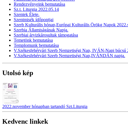
Rendezvényeink bemutatása
Sz.t. Liturgia 2022.05.14
Szentek Élete.
Szentmisék ídőpontjai
Szerb Kulturális hónap,Európai Kulturális Örökg Napok 2022
Szerbia Államiságának Napja.
Szerbiai árvizkárosultak támogatása
Temetönk bemutatása
Templomunk bemutatása
V.Székesfehérvári Szerb Nemzetiségi Nap, IVÁN-Napi búcsú 2
V.Székesfehérvári Szerb Nemzetiségi Nap,IVÁNDÁN napja.
Utolsó kép
2022.november hónapban tartandó Szt.Liturgia
Kedvenc linkek