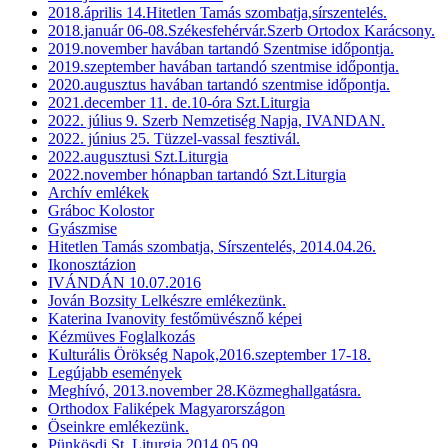
2018.április 14.Hitetlen Tamás szombatja,sírszentelés.
2018.január 06-08.Székesfehérvár.Szerb Ortodox Karácsony.
2019.november havában tartandó Szentmise időpontja.
2019.szeptember havában tartandó szentmise időpontja.
2020.augusztus havában tartandó szentmise időpontja.
2021.december 11. de.10-óra Szt.Liturgia
2022. július 9. Szerb Nemzetiség Napja, IVANDAN.
2022. június 25. Tüzzel-vassal fesztivál.
2022.augusztusi Szt.Liturgia
2022.november hónapban tartandó Szt.Liturgia
Archív emlékek
Gráboc Kolostor
Gyászmise
Hitetlen Tamás szombatja, Sírszentelés, 2014.04.26.
Ikonosztázion
IVÁNDÁN 10.07.2016
Jován Bozsity Lelkészre emlékezünk.
Katerina Ivanovity festőmüvésznő képei
Kézmüves Foglalkozás
Kulturális Örökség Napok,2016.szeptember 17-18.
Legújabb események
Meghívó, 2013.november 28.Közmeghallgatásra.
Orthodox Faliképek Magyarországon
Öseinkre emlékezünk.
Pünkösdi St. Liturgia 2014.05.09.