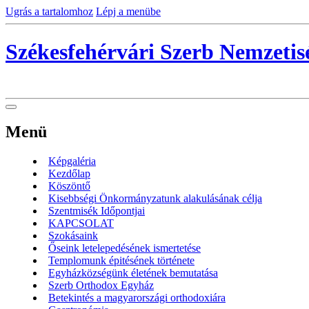
Ugrás a tartalomhoz
Lépj a menübe
Székesfehérvári Szerb Nemzeti
Menü
Képgaléria
Kezdőlap
Köszöntő
Kisebbségi Önkormányzatunk alakulásának célja
Szentmisék Időpontjai
KAPCSOLAT
Szokásaink
Őseink letelepedésének ismertetése
Templomunk épitésének története
Egyházközségünk életének bemutatása
Szerb Orthodox Egyház
Betekintés a magyarországi orthodoxiára