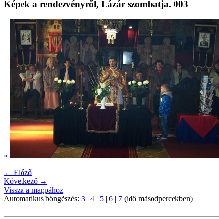
Képek a rendezvényről, Lázár szombatja. 003
«
← Előző
Következő →
Vissza a mappához
Automatikus böngészés:
3
|
4
|
5
|
6
|
7
(idő másodpercekben)