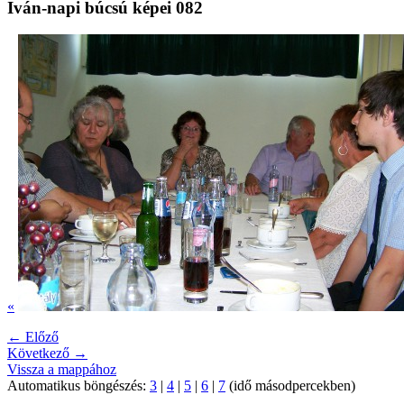
Iván-napi búcsú képei 082
«
← Előző
Következő →
Vissza a mappához
Automatikus böngészés:
3
|
4
|
5
|
6
|
7
(idő másodpercekben)