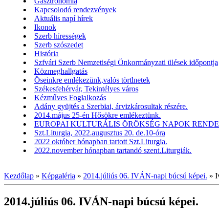
Gasztronómia
Kapcsolodó rendezvények
Aktuális napí hírek
Ikonok
Szerb hírességek
Szerb szószedet
História
Szfvári Szerb Nemzetiségi Önkormányzati ülések időpontja
Közmeghallgatás
Öseinkre emlékezünk,valós törtlnetek
Székesfehérvár, Tekintélyes város
Kézműves Foglalkozás
Adány gyüjtés a Szerbiai, árvizkárosultak részére.
2014.május 25-én Hősökre emlékeztünk.
EUROPAI KULTURÁLIS ÖRÖKSÉG NAPOK RENDEZV
Szt.Liturgia, 2022.augusztus 20. de.10-óra
2022 október hónapban tartott Szt.Liturgia.
2022.november hónapban tartandó szent.Liturgiák.
Kezdőlap
»
Képgaléria
»
2014.júliús 06. IVÁN-napi búcsú képei.
»
I
2014.júliús 06. IVÁN-napi búcsú képei.