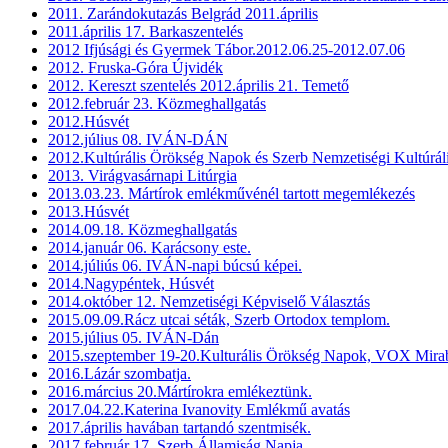
2011. Zarándokutazás Belgrád 2011.április
2011.április 17. Barkaszentelés
2012 Ifjúsági és Gyermek Tábor.2012.06.25-2012.07.06
2012. Fruska-Góra Újvidék
2012. Kereszt szentelés 2012.április 21. Temető
2012.február 23. Közmeghallgatás
2012.Húsvét
2012.július 08. IVÁN-DÁN
2012.Kultúrális Örökség Napok és Szerb Nemzetiségi Kultúrál
2013. Virágvasárnapi Litúrgia
2013.03.23. Mártírok emlékművénél tartott megemlékezés
2013.Húsvét
2014.09.18. Közmeghallgatás
2014.január 06. Karácsony este.
2014.júliús 06. IVÁN-napi búcsú képei.
2014.Nagypéntek, Húsvét
2014.október 12. Nemzetiségi Képviselő Választás
2015.09.09.Rácz utcai séták, Szerb Ortodox templom.
2015.július 05. IVÁN-Dán
2015.szeptember 19-20.Kulturális Örökség Napok, VOX Mirab
2016.Lázár szombatja.
2016.március 20.Mártírokra emlékeztünk.
2017.04.22.Katerina Ivanovity Emlékmű avatás
2017.április havában tartandó szentmisék.
2017.február 17. Szerb Államiság Napja