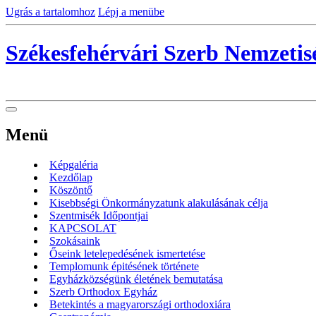
Ugrás a tartalomhoz
Lépj a menübe
Székesfehérvári Szerb Nemzeti
Menü
Képgaléria
Kezdőlap
Köszöntő
Kisebbségi Önkormányzatunk alakulásának célja
Szentmisék Időpontjai
KAPCSOLAT
Szokásaink
Őseink letelepedésének ismertetése
Templomunk épitésének története
Egyházközségünk életének bemutatása
Szerb Orthodox Egyház
Betekintés a magyarországi orthodoxiára