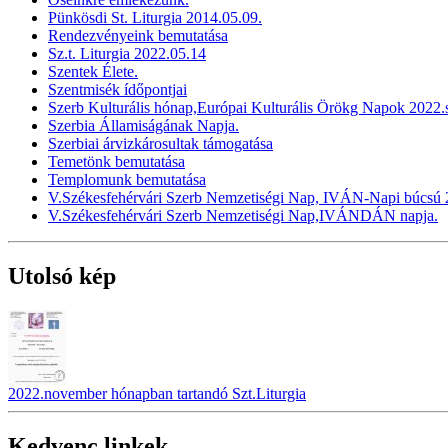
Pünkösdi St. Liturgia 2014.05.09.
Rendezvényeink bemutatása
Sz.t. Liturgia 2022.05.14
Szentek Élete.
Szentmisék ídőpontjai
Szerb Kulturális hónap,Európai Kulturális Örökg Napok 2022
Szerbia Államiságának Napja.
Szerbiai árvizkárosultak támogatása
Temetönk bemutatása
Templomunk bemutatása
V.Székesfehérvári Szerb Nemzetiségi Nap, IVÁN-Napi búcsú 2
V.Székesfehérvári Szerb Nemzetiségi Nap,IVÁNDÁN napja.
Utolsó kép
2022.november hónapban tartandó Szt.Liturgia
Kedvenc linkek