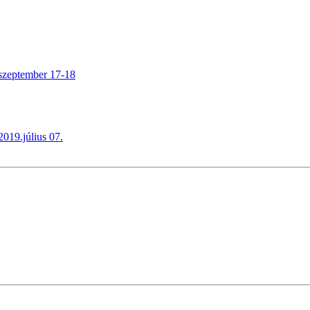
.szeptember 17-18
019.július 07.