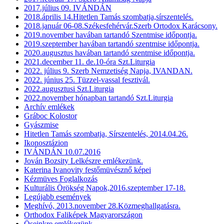
2017.július 09. IVÁNDÁN
2018.április 14.Hitetlen Tamás szombatja,sírszentelés.
2018.január 06-08.Székesfehérvár.Szerb Ortodox Karácsony.
2019.november havában tartandó Szentmise időpontja.
2019.szeptember havában tartandó szentmise időpontja.
2020.augusztus havában tartandó szentmise időpontja.
2021.december 11. de.10-óra Szt.Liturgia
2022. július 9. Szerb Nemzetiség Napja, IVANDAN.
2022. június 25. Tüzzel-vassal fesztivál.
2022.augusztusi Szt.Liturgia
2022.november hónapban tartandó Szt.Liturgia
Archív emlékek
Gráboc Kolostor
Gyászmise
Hitetlen Tamás szombatja, Sírszentelés, 2014.04.26.
Ikonosztázion
IVÁNDÁN 10.07.2016
Jován Bozsity Lelkészre emlékezünk.
Katerina Ivanovity festőmüvésznő képei
Kézmüves Foglalkozás
Kulturális Örökség Napok,2016.szeptember 17-18.
Legújabb események
Meghívó, 2013.november 28.Közmeghallgatásra.
Orthodox Faliképek Magyarországon
Öseinkre emlékezünk.