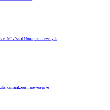
is és Művészeti Hónap rendezvényei.
ilis kamarakórus,hangversenye