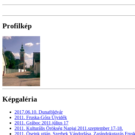
Profilkép
Képgaléria
2017.06.10. Dunaföldvár
2011. Fruska-Góra Újvidék
2011. Gráboc 2011.július 17
2011. Kulturális Örökség Napjai 2011.szeptember 17-18.
2011. Öseink utján, Szerbek Vándorlása. Zarándokutazás Frus