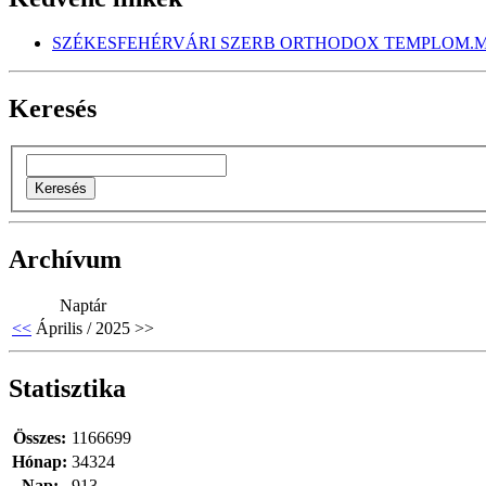
SZÉKESFEHÉRVÁRI SZERB ORTHODOX TEMPLOM.M
Keresés
Archívum
Naptár
<<
Április / 2025
>>
Statisztika
Összes:
1166699
Hónap:
34324
Nap:
913