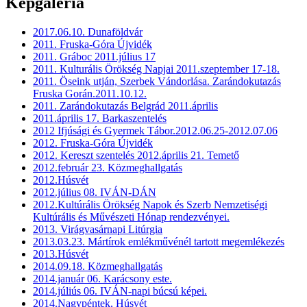
Képgaléria
2017.06.10. Dunaföldvár
2011. Fruska-Góra Újvidék
2011. Gráboc 2011.július 17
2011. Kulturális Örökség Napjai 2011.szeptember 17-18.
2011. Öseink utján, Szerbek Vándorlása. Zarándokutazás
Fruska Gorán.2011.10.12.
2011. Zarándokutazás Belgrád 2011.április
2011.április 17. Barkaszentelés
2012 Ifjúsági és Gyermek Tábor.2012.06.25-2012.07.06
2012. Fruska-Góra Újvidék
2012. Kereszt szentelés 2012.április 21. Temető
2012.február 23. Közmeghallgatás
2012.Húsvét
2012.július 08. IVÁN-DÁN
2012.Kultúrális Örökség Napok és Szerb Nemzetiségi
Kultúrális és Művészeti Hónap rendezvényei.
2013. Virágvasárnapi Litúrgia
2013.03.23. Mártírok emlékművénél tartott megemlékezés
2013.Húsvét
2014.09.18. Közmeghallgatás
2014.január 06. Karácsony este.
2014.júliús 06. IVÁN-napi búcsú képei.
2014.Nagypéntek, Húsvét