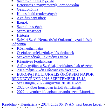
Szerb Orthodox Egyház
Betekintés a magyarországi orthodoxiára
Gasztronómia
Kapcsolodó rendezvények
Aktuális napí hírek
Ikonok
Szerb hírességek
Szerb szószedet
História
Szfvári Szerb Nemzetiségi Önkormányzati ülések
időpontja
Közmeghallgatás
Öseinkre emlékezünk,valós törtlnetek
Székesfehérvár, Tekintélyes város
Kézműves Foglalkozás
Adány gyüjtés a Szerbiai, árvizkárosultak részére.
2014.május 25-én Hősökre emlékeztünk.
EUROPAI KULTURÁLIS ÖRÖKSÉG NAPOK
RENDEZVÉNYE,2016.SZEPTEMBER 17-18.
Szt.Liturgia, 2022.augusztus 20. de.10-óra
2022 október hónapban tartott Szt.Liturgia.
2022.november hónapban tartandó szent.Liturgiák.
Kezdőlap
»
Képgaléria
»
2014.júliús 06. IVÁN-napi búcsú képei.
»