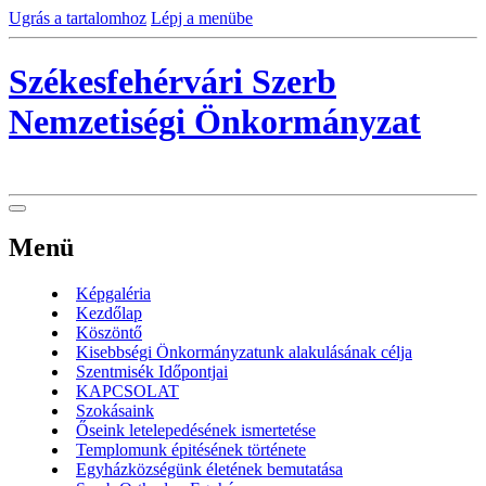
Ugrás a tartalomhoz
Lépj a menübe
Székesfehérvári Szerb
Nemzetiségi Önkormányzat
Menü
Képgaléria
Kezdőlap
Köszöntő
Kisebbségi Önkormányzatunk alakulásának célja
Szentmisék Időpontjai
KAPCSOLAT
Szokásaink
Őseink letelepedésének ismertetése
Templomunk épitésének története
Egyházközségünk életének bemutatása