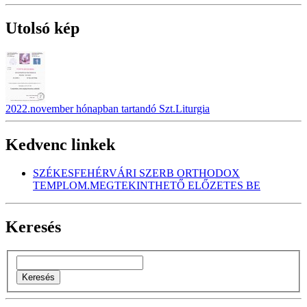
Utolsó kép
2022.november hónapban tartandó Szt.Liturgia
Kedvenc linkek
SZÉKESFEHÉRVÁRI SZERB ORTHODOX
TEMPLOM.MEGTEKINTHETŐ ELŐZETES BE
Keresés