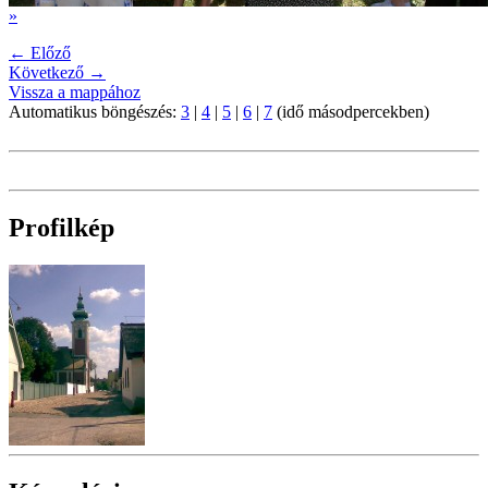
»
← Előző
Következő →
Vissza a mappához
Automatikus böngészés:
3
|
4
|
5
|
6
|
7
(idő másodpercekben)
Profilkép