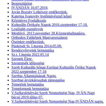
Ikonosztázion
IVÁNDÁN 10.07.2016
Jován Bozsity Lelkészre emlékezünk.
Katerina Ivanovity festőmüvésznő képei
Kézmüves Foglalkozás
Kulturális Örökség Napok,2016.szeptember 17-18.
Legújabb események
Meghívó, 2013.november 28.Közmeghallgatásra.
Orthodox Faliképek Magyarországon
Öseinkre emlékezünk.
Pünkösdi St. Liturgia 2014.05.09.
Rendezvényeink bemutatása
Sz.t. Liturgia 2022.05.14
Szentek Élete.
Szentmisék ídőpontjai
Szerb Kulturális hónap,Európai Kulturális Örökg Napok
2022.szeptember 17-18
Szerbia Államiságának Napja.
Szerbiai árvizkárosultak támogatása
Temetönk bemutatása
Templomunk bemutatása
V.Székesfehérvári Szerb Nemzetiségi Nap, IVÁN-Napi
búcsú 2019.július 07.
V.Székesfehérvári Szerb Nemzetiségi Nap,IVÁNDÁN napja.