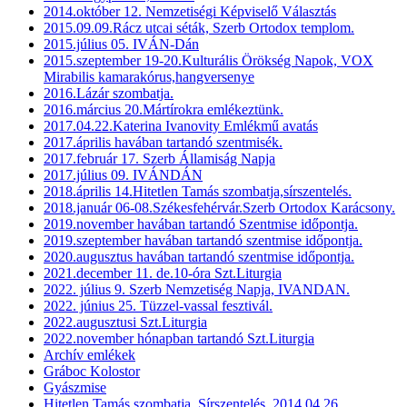
2014.október 12. Nemzetiségi Képviselő Választás
2015.09.09.Rácz utcai séták, Szerb Ortodox templom.
2015.július 05. IVÁN-Dán
2015.szeptember 19-20.Kulturális Örökség Napok, VOX
Mirabilis kamarakórus,hangversenye
2016.Lázár szombatja.
2016.március 20.Mártírokra emlékeztünk.
2017.04.22.Katerina Ivanovity Emlékmű avatás
2017.április havában tartandó szentmisék.
2017.február 17. Szerb Államiság Napja
2017.július 09. IVÁNDÁN
2018.április 14.Hitetlen Tamás szombatja,sírszentelés.
2018.január 06-08.Székesfehérvár.Szerb Ortodox Karácsony.
2019.november havában tartandó Szentmise időpontja.
2019.szeptember havában tartandó szentmise időpontja.
2020.augusztus havában tartandó szentmise időpontja.
2021.december 11. de.10-óra Szt.Liturgia
2022. július 9. Szerb Nemzetiség Napja, IVANDAN.
2022. június 25. Tüzzel-vassal fesztivál.
2022.augusztusi Szt.Liturgia
2022.november hónapban tartandó Szt.Liturgia
Archív emlékek
Gráboc Kolostor
Gyászmise
Hitetlen Tamás szombatja, Sírszentelés, 2014.04.26.