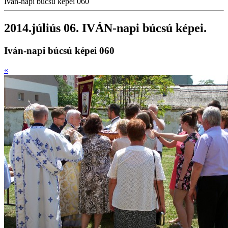
Iván-napi búcsú képei 060
2014.júliús 06. IVÁN-napi búcsú képei.
Iván-napi búcsú képei 060
«