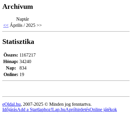
Archívum
Naptár
<<
Április / 2025
>>
Statisztika
Összes:
1167217
Hónap:
34240
Nap:
834
Online:
19
eOldal.hu
, 2007-2025 © Minden jog fenntartva.
Időjárás
Add a Startlaphoz!
Lap.hu
Apróhirdetés
Online játékok