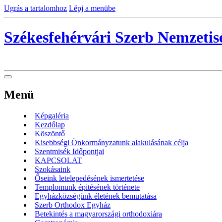
Ugrás a tartalomhoz
Lépj a menübe
Székesfehérvári Szerb Nemzeti
Menü
Képgaléria
Kezdőlap
Köszöntő
Kisebbségi Önkormányzatunk alakulásának célja
Szentmisék Időpontjai
KAPCSOLAT
Szokásaink
Őseink letelepedésének ismertetése
Templomunk épitésének története
Egyházközségünk életének bemutatása
Szerb Orthodox Egyház
Betekintés a magyarországi orthodoxiára