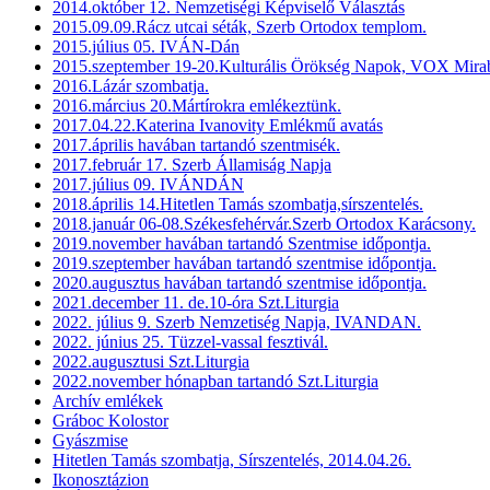
2014.október 12. Nemzetiségi Képviselő Választás
2015.09.09.Rácz utcai séták, Szerb Ortodox templom.
2015.július 05. IVÁN-Dán
2015.szeptember 19-20.Kulturális Örökség Napok, VOX Mirab
2016.Lázár szombatja.
2016.március 20.Mártírokra emlékeztünk.
2017.04.22.Katerina Ivanovity Emlékmű avatás
2017.április havában tartandó szentmisék.
2017.február 17. Szerb Államiság Napja
2017.július 09. IVÁNDÁN
2018.április 14.Hitetlen Tamás szombatja,sírszentelés.
2018.január 06-08.Székesfehérvár.Szerb Ortodox Karácsony.
2019.november havában tartandó Szentmise időpontja.
2019.szeptember havában tartandó szentmise időpontja.
2020.augusztus havában tartandó szentmise időpontja.
2021.december 11. de.10-óra Szt.Liturgia
2022. július 9. Szerb Nemzetiség Napja, IVANDAN.
2022. június 25. Tüzzel-vassal fesztivál.
2022.augusztusi Szt.Liturgia
2022.november hónapban tartandó Szt.Liturgia
Archív emlékek
Gráboc Kolostor
Gyászmise
Hitetlen Tamás szombatja, Sírszentelés, 2014.04.26.
Ikonosztázion