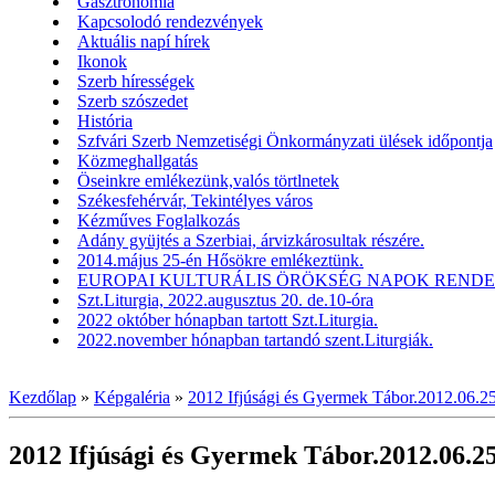
Gasztronómia
Kapcsolodó rendezvények
Aktuális napí hírek
Ikonok
Szerb hírességek
Szerb szószedet
História
Szfvári Szerb Nemzetiségi Önkormányzati ülések időpontja
Közmeghallgatás
Öseinkre emlékezünk,valós törtlnetek
Székesfehérvár, Tekintélyes város
Kézműves Foglalkozás
Adány gyüjtés a Szerbiai, árvizkárosultak részére.
2014.május 25-én Hősökre emlékeztünk.
EUROPAI KULTURÁLIS ÖRÖKSÉG NAPOK RENDEZV
Szt.Liturgia, 2022.augusztus 20. de.10-óra
2022 október hónapban tartott Szt.Liturgia.
2022.november hónapban tartandó szent.Liturgiák.
Kezdőlap
»
Képgaléria
»
2012 Ifjúsági és Gyermek Tábor.2012.06.2
2012 Ifjúsági és Gyermek Tábor.2012.06.2