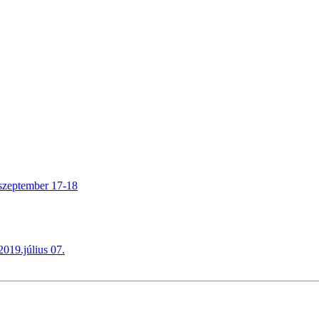
.szeptember 17-18
019.július 07.