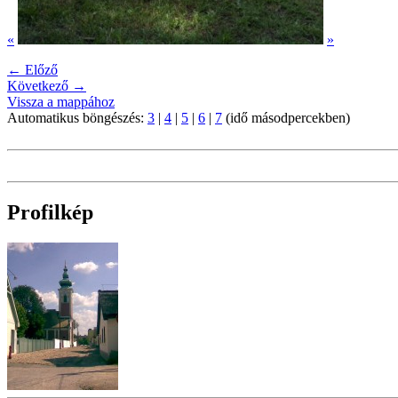
«
»
← Előző
Következő →
Vissza a mappához
Automatikus böngészés:
3
|
4
|
5
|
6
|
7
(idő másodpercekben)
Profilkép