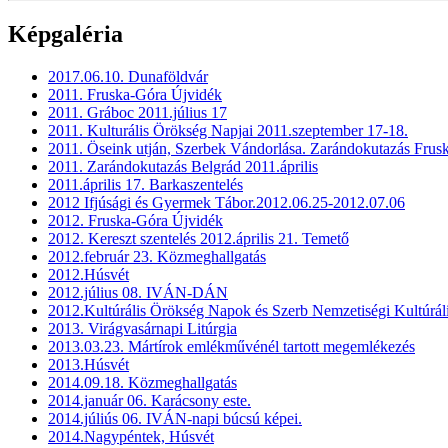
Képgaléria
2017.06.10. Dunaföldvár
2011. Fruska-Góra Újvidék
2011. Gráboc 2011.július 17
2011. Kulturális Örökség Napjai 2011.szeptember 17-18.
2011. Öseink utján, Szerbek Vándorlása. Zarándokutazás Frus
2011. Zarándokutazás Belgrád 2011.április
2011.április 17. Barkaszentelés
2012 Ifjúsági és Gyermek Tábor.2012.06.25-2012.07.06
2012. Fruska-Góra Újvidék
2012. Kereszt szentelés 2012.április 21. Temető
2012.február 23. Közmeghallgatás
2012.Húsvét
2012.július 08. IVÁN-DÁN
2012.Kultúrális Örökség Napok és Szerb Nemzetiségi Kultúrál
2013. Virágvasárnapi Litúrgia
2013.03.23. Mártírok emlékművénél tartott megemlékezés
2013.Húsvét
2014.09.18. Közmeghallgatás
2014.január 06. Karácsony este.
2014.júliús 06. IVÁN-napi búcsú képei.
2014.Nagypéntek, Húsvét