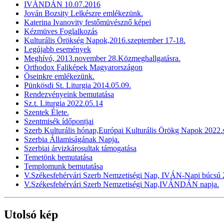
IVÁNDÁN 10.07.2016
Jován Bozsity Lelkészre emlékezünk.
Katerina Ivanovity festőmüvésznő képei
Kézmüves Foglalkozás
Kulturális Örökség Napok,2016.szeptember 17-18.
Legújabb események
Meghívó, 2013.november 28.Közmeghallgatásra.
Orthodox Faliképek Magyarországon
Öseinkre emlékezünk.
Pünkösdi St. Liturgia 2014.05.09.
Rendezvényeink bemutatása
Sz.t. Liturgia 2022.05.14
Szentek Élete.
Szentmisék ídőpontjai
Szerb Kulturális hónap,Európai Kulturális Örökg Napok 2022
Szerbia Államiságának Napja.
Szerbiai árvizkárosultak támogatása
Temetönk bemutatása
Templomunk bemutatása
V.Székesfehérvári Szerb Nemzetiségi Nap, IVÁN-Napi búcsú 2
V.Székesfehérvári Szerb Nemzetiségi Nap,IVÁNDÁN napja.
Utolsó kép