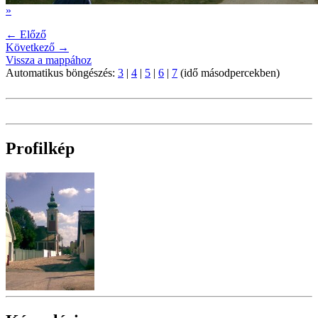
»
← Előző
Következő →
Vissza a mappához
Automatikus böngészés:
3
|
4
|
5
|
6
|
7
(idő másodpercekben)
Profilkép