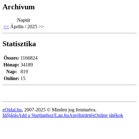
Archívum
Naptár
<<
Április / 2025
>>
Statisztika
Összes:
1166824
Hónap:
34189
Nap:
819
Online:
15
eOldal.hu
, 2007-2025 © Minden jog fenntartva.
Időjárás
Add a Startlaphoz!
Lap.hu
Apróhirdetés
Online játékok