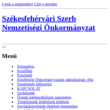
Ugrás a tartalomhoz
Lépj a menübe
Székesfehérvári Szerb
Nemzetiségi Önkormányzat
Menü
Képgaléria
Kezdőlap
Köszöntő
Kisebbségi Önkormányzatunk alakulásának célja
Szentmisék Időpontjai
KAPCSOLAT
Szokásaink
Őseink letelepedésének ismertetése
Templomunk épitésének története
Egyházközségünk életének bemutatása