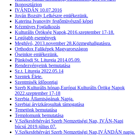
Ikonosztázion
IVÁNDÁN 10.07.2016
Jován Bozsity Lelkészre emlékezünk.
Katerina Ivanovity festőmüvésznő képei
Kézmüves Foglalkozás
Kulturális Örökség Napok,2016.szeptember 17-18.
Legújabb események
Meghívó, 2013.november 28.Közmeghallgatásra.
Orthodox Faliképek Magyarországon
Öseinkre emlékezünk.
Pünkösdi St. Liturgia 2014.05.09.
Rendezvényeink bemutatása
Sz.t. Liturgia 2022.05.14
Szentek Élete.
Szentmisék ídőpontjai
Szerb Kulturális hónap,Európai Kulturális Örökg Napok
2022.szeptember 17-18
Szerbia Államiságának Napja.
Szerbiai árvizkárosultak támogatása
Temetönk bemutatása
Templomunk bemutatása
V.Székesfehérvári Szerb Nemzetiségi Nap, IVÁN-Napi
búcsú 2019.július 07.
V.Székesfehérvári Szerb Nemzetiségi Nap,IVÁNDÁN napja.