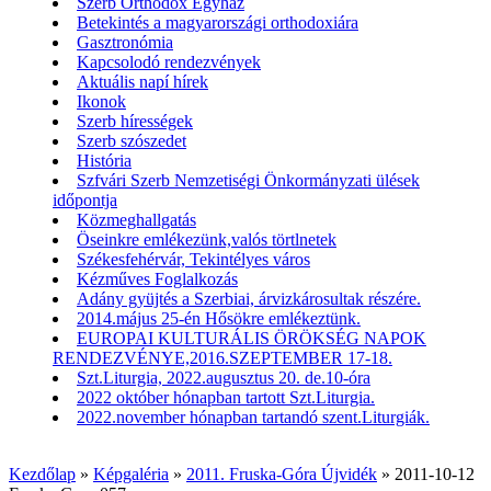
Szerb Orthodox Egyház
Betekintés a magyarországi orthodoxiára
Gasztronómia
Kapcsolodó rendezvények
Aktuális napí hírek
Ikonok
Szerb hírességek
Szerb szószedet
História
Szfvári Szerb Nemzetiségi Önkormányzati ülések
időpontja
Közmeghallgatás
Öseinkre emlékezünk,valós törtlnetek
Székesfehérvár, Tekintélyes város
Kézműves Foglalkozás
Adány gyüjtés a Szerbiai, árvizkárosultak részére.
2014.május 25-én Hősökre emlékeztünk.
EUROPAI KULTURÁLIS ÖRÖKSÉG NAPOK
RENDEZVÉNYE,2016.SZEPTEMBER 17-18.
Szt.Liturgia, 2022.augusztus 20. de.10-óra
2022 október hónapban tartott Szt.Liturgia.
2022.november hónapban tartandó szent.Liturgiák.
Kezdőlap
»
Képgaléria
»
2011. Fruska-Góra Újvidék
»
2011-10-12