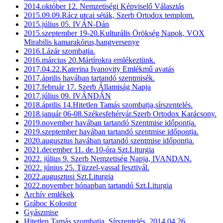
2014.október 12. Nemzetiségi Képviselő Választás
2015.09.09.Rácz utcai séták, Szerb Ortodox templom.
2015.július 05. IVÁN-Dán
2015.szeptember 19-20.Kulturális Örökség Napok, VOX
Mirabilis kamarakórus,hangversenye
2016.Lázár szombatja.
2016.március 20.Mártírokra emlékeztünk.
2017.04.22.Katerina Ivanovity Emlékmű avatás
2017.április havában tartandó szentmisék.
2017.február 17. Szerb Államiság Napja
2017.július 09. IVÁNDÁN
2018.április 14.Hitetlen Tamás szombatja,sírszentelés.
2018.január 06-08.Székesfehérvár.Szerb Ortodox Karácsony.
2019.november havában tartandó Szentmise időpontja.
2019.szeptember havában tartandó szentmise időpontja.
2020.augusztus havában tartandó szentmise időpontja.
2021.december 11. de.10-óra Szt.Liturgia
2022. július 9. Szerb Nemzetiség Napja, IVANDAN.
2022. június 25. Tüzzel-vassal fesztivál.
2022.augusztusi Szt.Liturgia
2022.november hónapban tartandó Szt.Liturgia
Archív emlékek
Gráboc Kolostor
Gyászmise
Hitetlen Tamás szombatja, Sírszentelés, 2014.04.26.