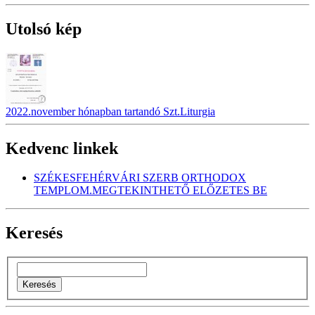
Utolsó kép
2022.november hónapban tartandó Szt.Liturgia
Kedvenc linkek
SZÉKESFEHÉRVÁRI SZERB ORTHODOX
TEMPLOM.MEGTEKINTHETŐ ELŐZETES BE
Keresés