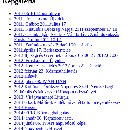
Képgaléria
2017.06.10. Dunaföldvár
2011. Fruska-Góra Újvidék
2011. Gráboc 2011.július 17
2011. Kulturális Örökség Napjai 2011.szeptember 17-18.
2011. Öseink utján, Szerbek Vándorlása. Zarándokutazás
Fruska Gorán.2011.10.12.
2011. Zarándokutazás Belgrád 2011.április
2011.április 17. Barkaszentelés
2012 Ifjúsági és Gyermek Tábor.2012.06.25-2012.07.06
2012. Fruska-Góra Újvidék
2012. Kereszt szentelés 2012.április 21. Temető
2012.február 23. Közmeghallgatás
2012.Húsvét
2012.július 08. IVÁN-DÁN
2012.Kultúrális Örökség Napok és Szerb Nemzetiségi
Kultúrális és Művészeti Hónap rendezvényei.
2013. Virágvasárnapi Litúrgia
2013.03.23. Mártírok emlékművénél tartott megemlékezés
2013.Húsvét
2014.09.18. Közmeghallgatás
2014.január 06. Karácsony este.
2014.júliús 06. IVÁN-napi búcsú képei.
2014.Nagypéntek, Húsvét