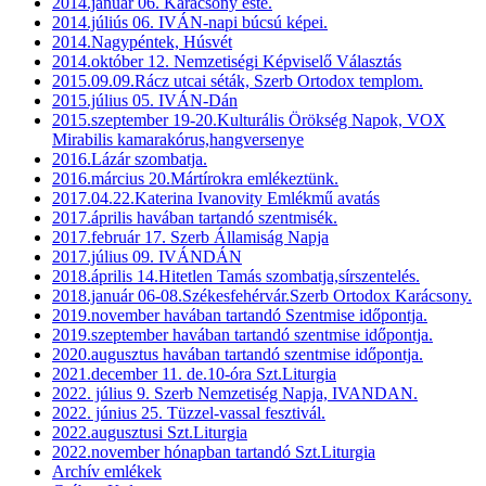
2014.január 06. Karácsony este.
2014.júliús 06. IVÁN-napi búcsú képei.
2014.Nagypéntek, Húsvét
2014.október 12. Nemzetiségi Képviselő Választás
2015.09.09.Rácz utcai séták, Szerb Ortodox templom.
2015.július 05. IVÁN-Dán
2015.szeptember 19-20.Kulturális Örökség Napok, VOX
Mirabilis kamarakórus,hangversenye
2016.Lázár szombatja.
2016.március 20.Mártírokra emlékeztünk.
2017.04.22.Katerina Ivanovity Emlékmű avatás
2017.április havában tartandó szentmisék.
2017.február 17. Szerb Államiság Napja
2017.július 09. IVÁNDÁN
2018.április 14.Hitetlen Tamás szombatja,sírszentelés.
2018.január 06-08.Székesfehérvár.Szerb Ortodox Karácsony.
2019.november havában tartandó Szentmise időpontja.
2019.szeptember havában tartandó szentmise időpontja.
2020.augusztus havában tartandó szentmise időpontja.
2021.december 11. de.10-óra Szt.Liturgia
2022. július 9. Szerb Nemzetiség Napja, IVANDAN.
2022. június 25. Tüzzel-vassal fesztivál.
2022.augusztusi Szt.Liturgia
2022.november hónapban tartandó Szt.Liturgia
Archív emlékek