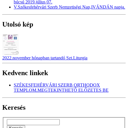
búcsú 2019.július 07.
V.Székesfehérvári Szerb Nemzetiségi Nap,IVÁNDÁN napja.
Utolsó kép
2022.november hónapban tartandó Szt.Liturgia
Kedvenc linkek
SZÉKESFEHÉRVÁRI SZERB ORTHODOX
TEMPLOM.MEGTEKINTHETŐ ELŐZETES BE
Keresés