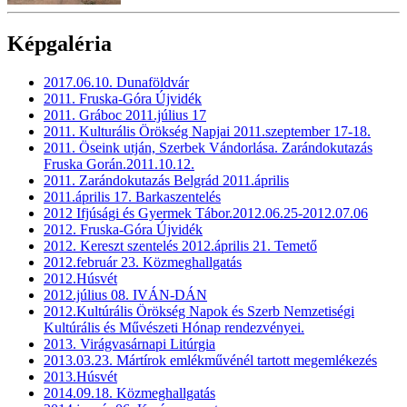
Képgaléria
2017.06.10. Dunaföldvár
2011. Fruska-Góra Újvidék
2011. Gráboc 2011.július 17
2011. Kulturális Örökség Napjai 2011.szeptember 17-18.
2011. Öseink utján, Szerbek Vándorlása. Zarándokutazás
Fruska Gorán.2011.10.12.
2011. Zarándokutazás Belgrád 2011.április
2011.április 17. Barkaszentelés
2012 Ifjúsági és Gyermek Tábor.2012.06.25-2012.07.06
2012. Fruska-Góra Újvidék
2012. Kereszt szentelés 2012.április 21. Temető
2012.február 23. Közmeghallgatás
2012.Húsvét
2012.július 08. IVÁN-DÁN
2012.Kultúrális Örökség Napok és Szerb Nemzetiségi
Kultúrális és Művészeti Hónap rendezvényei.
2013. Virágvasárnapi Litúrgia
2013.03.23. Mártírok emlékművénél tartott megemlékezés
2013.Húsvét
2014.09.18. Közmeghallgatás