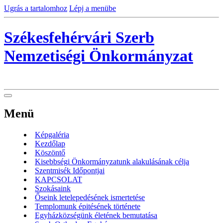
Ugrás a tartalomhoz
Lépj a menübe
Székesfehérvári Szerb
Nemzetiségi Önkormányzat
Menü
Képgaléria
Kezdőlap
Köszöntő
Kisebbségi Önkormányzatunk alakulásának célja
Szentmisék Időpontjai
KAPCSOLAT
Szokásaink
Őseink letelepedésének ismertetése
Templomunk épitésének története
Egyházközségünk életének bemutatása