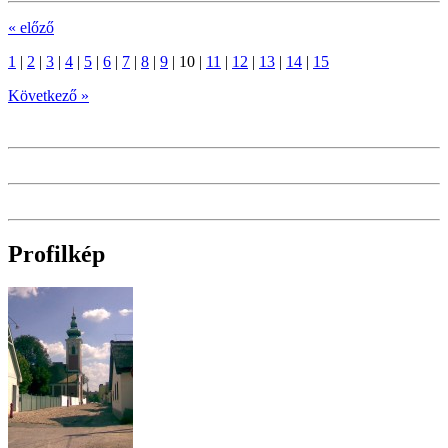
« előző
1
|
2
|
3
|
4
|
5
|
6
|
7
|
8
|
9
|
10
|
11
|
12
|
13
|
14
|
15
Következő »
Profilkép