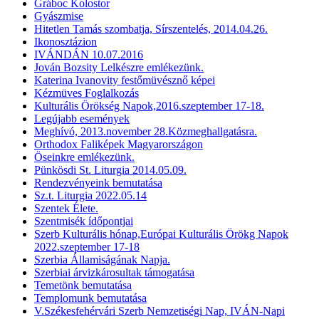
Gráboc Kolostor
Gyászmise
Hitetlen Tamás szombatja, Sírszentelés, 2014.04.26.
Ikonosztázion
IVÁNDÁN 10.07.2016
Jován Bozsity Lelkészre emlékezünk.
Katerina Ivanovity festőmüvésznő képei
Kézmüves Foglalkozás
Kulturális Örökség Napok,2016.szeptember 17-18.
Legújabb események
Meghívó, 2013.november 28.Közmeghallgatásra.
Orthodox Faliképek Magyarországon
Öseinkre emlékezünk.
Pünkösdi St. Liturgia 2014.05.09.
Rendezvényeink bemutatása
Sz.t. Liturgia 2022.05.14
Szentek Élete.
Szentmisék ídőpontjai
Szerb Kulturális hónap,Európai Kulturális Örökg Napok
2022.szeptember 17-18
Szerbia Államiságának Napja.
Szerbiai árvizkárosultak támogatása
Temetönk bemutatása
Templomunk bemutatása
V.Székesfehérvári Szerb Nemzetiségi Nap, IVÁN-Napi