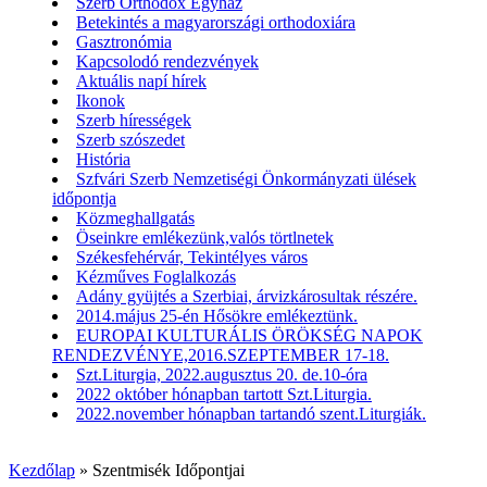
Szerb Orthodox Egyház
Betekintés a magyarországi orthodoxiára
Gasztronómia
Kapcsolodó rendezvények
Aktuális napí hírek
Ikonok
Szerb hírességek
Szerb szószedet
História
Szfvári Szerb Nemzetiségi Önkormányzati ülések
időpontja
Közmeghallgatás
Öseinkre emlékezünk,valós törtlnetek
Székesfehérvár, Tekintélyes város
Kézműves Foglalkozás
Adány gyüjtés a Szerbiai, árvizkárosultak részére.
2014.május 25-én Hősökre emlékeztünk.
EUROPAI KULTURÁLIS ÖRÖKSÉG NAPOK
RENDEZVÉNYE,2016.SZEPTEMBER 17-18.
Szt.Liturgia, 2022.augusztus 20. de.10-óra
2022 október hónapban tartott Szt.Liturgia.
2022.november hónapban tartandó szent.Liturgiák.
Kezdőlap
»
Szentmisék Időpontjai