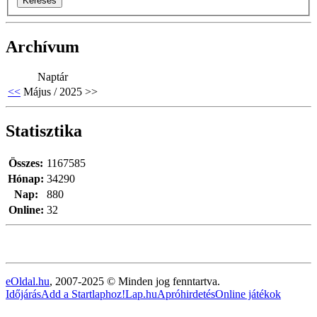
Archívum
Naptár
<<
Május / 2025
>>
Statisztika
Összes:
1167585
Hónap:
34290
Nap:
880
Online:
32
eOldal.hu
, 2007-2025 © Minden jog fenntartva.
Időjárás
Add a Startlaphoz!
Lap.hu
Apróhirdetés
Online játékok